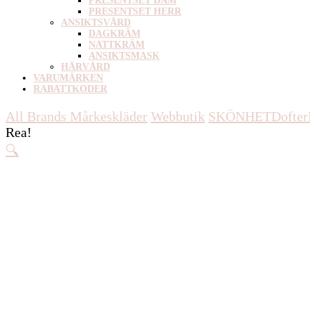
PRESENTSET DAM
PRESENTSET HERR
ANSIKTSVÅRD
DAGKRÄM
NATTKRÄM
ANSIKTSMASK
HÅRVÅRD
VARUMÄRKEN
RABATTKODER
All Brands Mårkeskläder
Webbutik
SKÖNHET
Dofter
Rea!
🔍