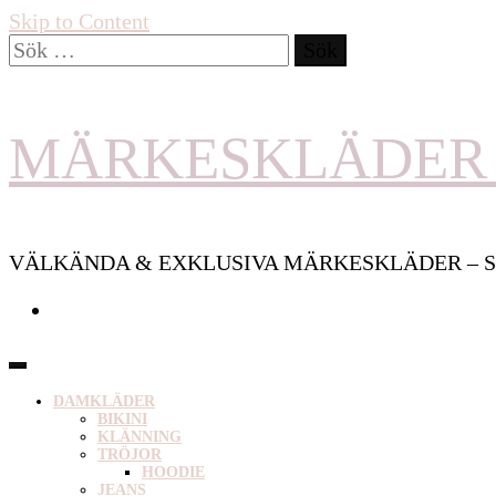
Skip to Content
Sök
efter:
MÄRKESKLÄDER 
VÄLKÄNDA & EXKLUSIVA MÄRKESKLÄDER – S
DAMKLÄDER
BIKINI
KLÄNNING
TRÖJOR
HOODIE
JEANS