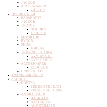
JACKOR
ACCESSOARER
VÄSKOR
HERRKLÄDER
BADSHORTS
JACKOR
TRÖJOR
HOODIES
T-SHIRTS
SKJORTOR
BYXOR
SKOR
JORDAN
TRÄNINGSKLÄDER
GYM BYXOR
GYM T-SHIRT
ACCESSOARER
KLOCKOR
UNDERKLÄDER
TRÄNINGSKLÄDER
SKÖNHET
DOFTER
PRESENTSET DAM
PRESENTSET HERR
ANSIKTSVÅRD
DAGKRÄM
NATTKRÄM
ANSIKTSMASK