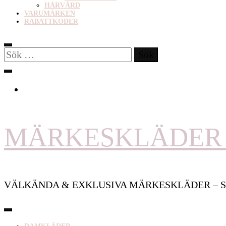
HÅRVÅRD
VARUMÄRKEN
RABATTKODER
Sök
efter:
MÄRKESKLÄDER 
VÄLKÄNDA & EXKLUSIVA MÄRKESKLÄDER – S