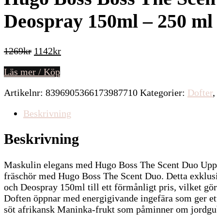
Deospray 150ml – 250 ml
Det
Det
1269
kr
1142
kr
ursprungliga
nuvarande
Läs mer / Köp
priset
priset
var:
är:
Artikelnr:
8396905366173987710
Kategorier:
Dofter
1269kr.
1142kr.
Beskrivning
Beskrivning
Maskulin elegans med Hugo Boss The Scent Duo Uppt
fräschör med Hugo Boss The Scent Duo. Detta exklus
och Deospray 150ml till ett förmånligt pris, vilket gör
Doften öppnar med energigivande ingefära som ger ett 
söt afrikansk Maninka-frukt som påminner om jordgub