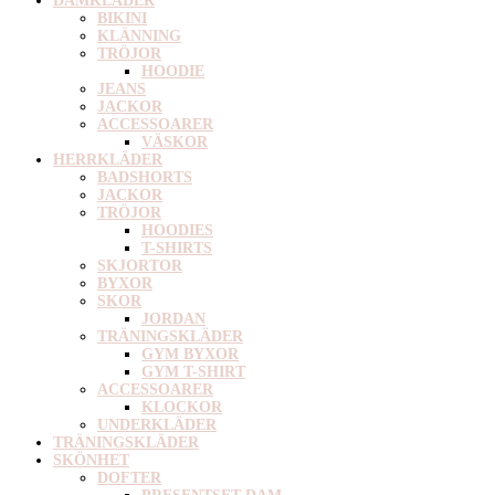
DAMKLÄDER
BIKINI
KLÄNNING
TRÖJOR
HOODIE
JEANS
JACKOR
ACCESSOARER
VÄSKOR
HERRKLÄDER
BADSHORTS
JACKOR
TRÖJOR
HOODIES
T-SHIRTS
SKJORTOR
BYXOR
SKOR
JORDAN
TRÄNINGSKLÄDER
GYM BYXOR
GYM T-SHIRT
ACCESSOARER
KLOCKOR
UNDERKLÄDER
TRÄNINGSKLÄDER
SKÖNHET
DOFTER