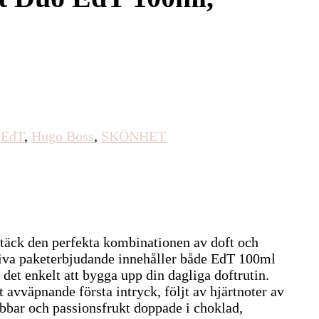
,
EdT
,
Hugo Boss
,
SKÖNHET
äck den perfekta kombinationen av doft och
iva paketerbjudande innehåller både EdT 100ml
 det enkelt att bygga upp din dagliga doftrutin.
avväpnande första intryck, följt av hjärtnoter av
bar och passionsfrukt doppade i choklad,