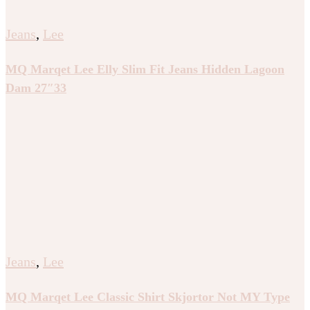
Jeans
,
Lee
MQ Marqet Lee Elly Slim Fit Jeans Hidden Lagoon
Dam 27″33
Jeans
,
Lee
MQ Marqet Lee Classic Shirt Skjortor Not MY Type