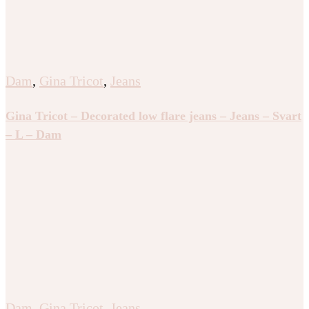
Dam
,
Gina Tricot
,
Jeans
Gina Tricot – Decorated low flare jeans – Jeans – Svart
– L – Dam
Dam
,
Gina Tricot
,
Jeans