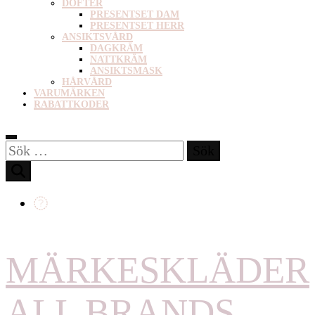
DOFTER
PRESENTSET DAM
PRESENTSET HERR
ANSIKTSVÅRD
DAGKRÄM
NATTKRÄM
ANSIKTSMASK
HÅRVÅRD
VARUMÄRKEN
RABATTKODER
Sök
efter:
MÄRKESKLÄDER
ALL BRANDS