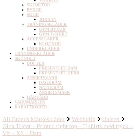
T-SHIRTS
SKJORTOR
BYXOR
SKOR
JORDAN
TRÄNINGSKLÄDER
GYM BYXOR
GYM T-SHIRT
ACCESSOARER
KLOCKOR
UNDERKLÄDER
TRÄNINGSKLÄDER
SKÖNHET
DOFTER
PRESENTSET DAM
PRESENTSET HERR
ANSIKTSVÅRD
DAGKRÄM
NATTKRÄM
ANSIKTSMASK
HÅRVÅRD
VARUMÄRKEN
RABATTKODER
All Brands Mårkeskläder
Webbutik
Unisex
Gina Tricot – Printed tight top – T-shirts med tryck –
Vit – XS – Dam