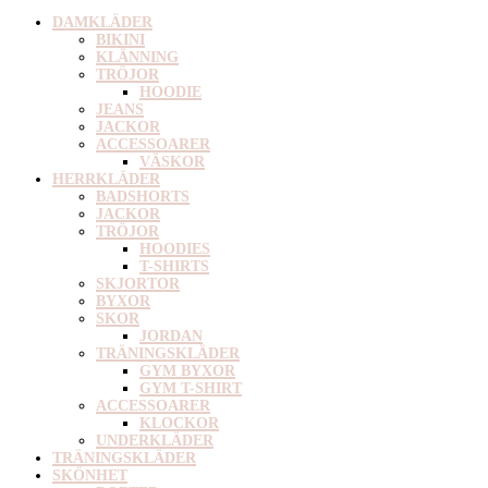
DAMKLÄDER
BIKINI
KLÄNNING
TRÖJOR
HOODIE
JEANS
JACKOR
ACCESSOARER
VÄSKOR
HERRKLÄDER
BADSHORTS
JACKOR
TRÖJOR
HOODIES
T-SHIRTS
SKJORTOR
BYXOR
SKOR
JORDAN
TRÄNINGSKLÄDER
GYM BYXOR
GYM T-SHIRT
ACCESSOARER
KLOCKOR
UNDERKLÄDER
TRÄNINGSKLÄDER
SKÖNHET