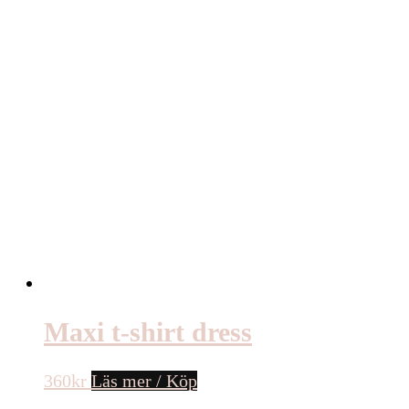
Maxi t-shirt dress
360
kr
Läs mer / Köp