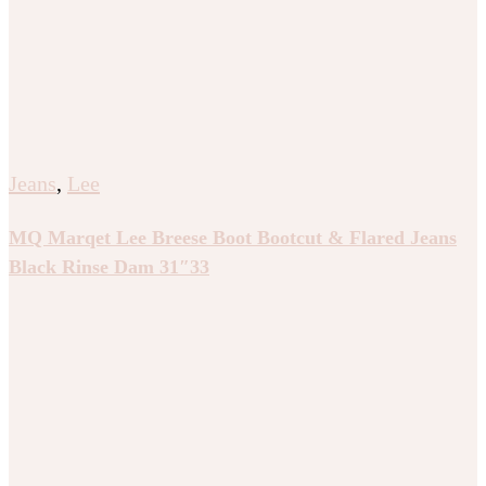
Jeans
,
Lee
MQ Marqet Lee Breese Boot Bootcut & Flared Jeans
Black Rinse Dam 31″33