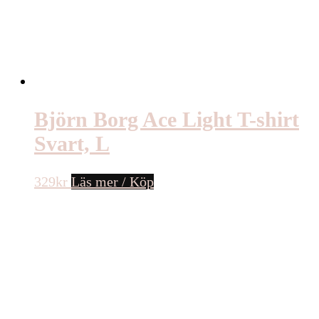
Björn Borg Ace Light T-shirt
Svart, L
329
kr
Läs mer / Köp