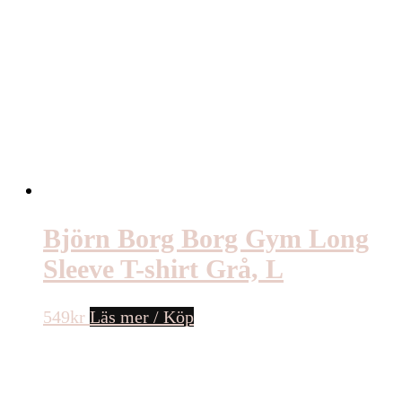
Björn Borg Borg Gym Long
Sleeve T-shirt Grå, L
549
kr
Läs mer / Köp