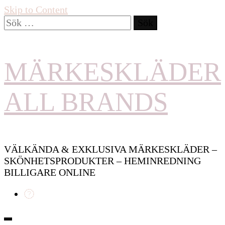
Skip to Content
Sök
efter:
MÄRKESKLÄDER
ALL BRANDS
VÄLKÄNDA & EXKLUSIVA MÄRKESKLÄDER –
SKÖNHETSPRODUKTER – HEMINREDNING
BILLIGARE ONLINE