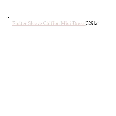
Flutter Sleeve Chiffon Midi Dress
629
kr