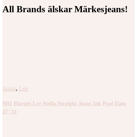
All Brands älskar Märkesjeans!
Jeans
,
Lee
MQ Marqet Lee Stella Straight Jeans Ink Pool Dam
27″33