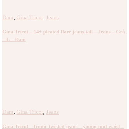
Dam
,
Gina Tricot
,
Jeans
Gina Tricot – 14+ pleated flare jeans tall – Jeans – Grå
– L – Dam
Dam
,
Gina Tricot
,
Jeans
Gina Tricot – Iconic twisted jeans – young-mid-waist –