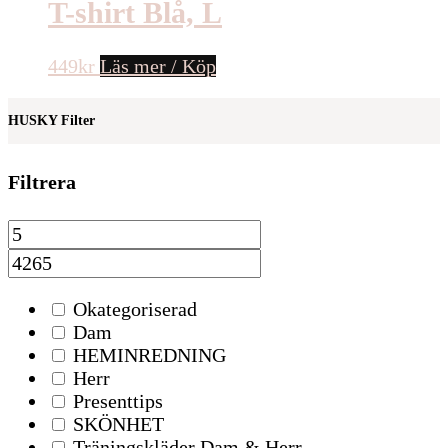
T-shirt Blå, L
449
kr
Läs mer / Köp
HUSKY Filter
Filtrera
Okategoriserad
Dam
HEMINREDNING
Herr
Presenttips
SKÖNHET
Träningskläder Dam & Herr