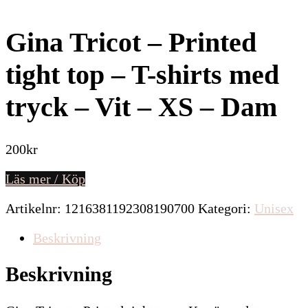
Gina Tricot – Printed
tight top – T-shirts med
tryck – Vit – XS – Dam
200
kr
Läs mer / Köp
Artikelnr:
1216381192308190700
Kategori:
Unisex
Beskrivning
Beskrivning