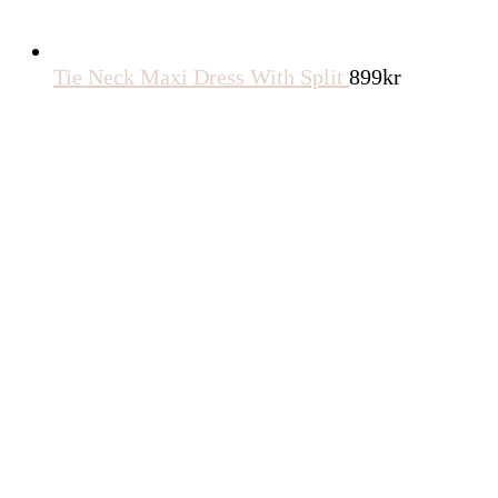
Tie Neck Maxi Dress With Split
899
kr