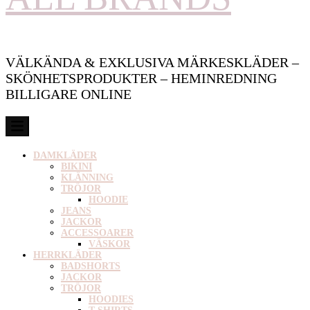
VÄLKÄNDA & EXKLUSIVA MÄRKESKLÄDER –
SKÖNHETSPRODUKTER – HEMINREDNING
BILLIGARE ONLINE
DAMKLÄDER
BIKINI
KLÄNNING
TRÖJOR
HOODIE
JEANS
JACKOR
ACCESSOARER
VÄSKOR
HERRKLÄDER
BADSHORTS
JACKOR
TRÖJOR
HOODIES