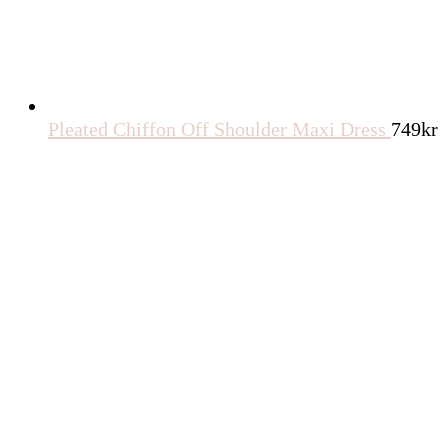
Pleated Chiffon Off Shoulder Maxi Dress
749
kr