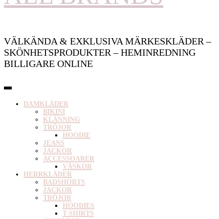
VÄLKÄNDA & EXKLUSIVA MÄRKESKLÄDER –
SKÖNHETSPRODUKTER – HEMINREDNING
BILLIGARE ONLINE
DAMKLÄDER
BIKINI
KLÄNNING
TRÖJOR
HOODIE
JEANS
JACKOR
ACCESSOARER
VÄSKOR
HERRKLÄDER
BADSHORTS
JACKOR
TRÖJOR
HOODIES
T-SHIRTS