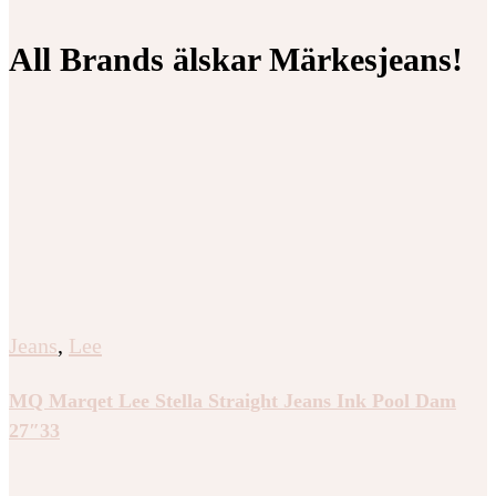
All Brands älskar Märkesjeans!
Jeans
,
Lee
MQ Marqet Lee Stella Straight Jeans Ink Pool Dam
27″33