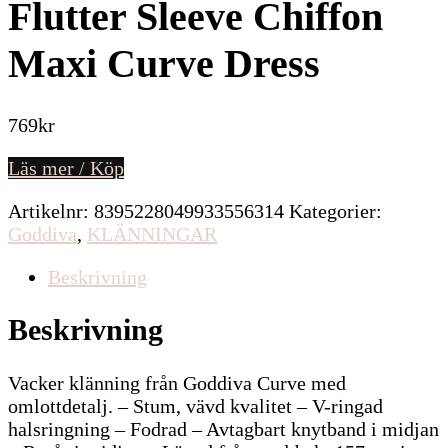
Flutter Sleeve Chiffon
Maxi Curve Dress
769
kr
Läs mer / Köp
Artikelnr:
8395228049933556314
Kategorier:
Goddiva
,
KLÄNNINGAR
Beskrivning
Beskrivning
Vacker klänning från Goddiva Curve med
omlottdetalj. – Stum, vävd kvalitet – V-ringad
halsringning – Fodrad – Avtagbart knytband i midjan