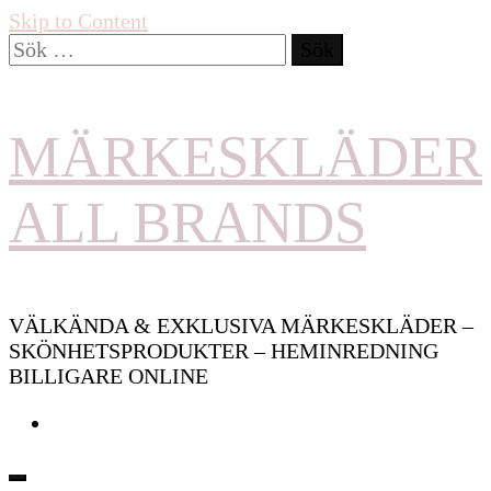
Skip to Content
Sök
efter:
MÄRKESKLÄDER
ALL BRANDS
VÄLKÄNDA & EXKLUSIVA MÄRKESKLÄDER –
SKÖNHETSPRODUKTER – HEMINREDNING
BILLIGARE ONLINE