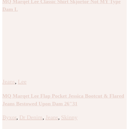
MQ Marqet Lee Classic Shirt Skjortor Not MY Type
Dam L
Jeans
,
Lee
MQ Marqet Lee Flap Pocket Jessica Bootcut & Flared
Jeans Bestowed Upon Dam 26″31
Byxor
,
Dr Denim
,
Jeans
,
Skinny