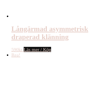
Långärmad asymmetrisk
draperad klänning
590
kr
Läs mer / Köp
Rea!