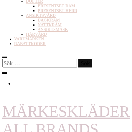
DOFTER
PRESENTSET DAM
PRESENTSET HERR
ANSIKTSVÅRD
DAGKRÄM
NATTKRÄM
ANSIKTSMASK
HÅRVÅRD
VARUMÄRKEN
RABATTKODER
Sök
efter:
MÄRKESKLÄDER
ALL BRANDS