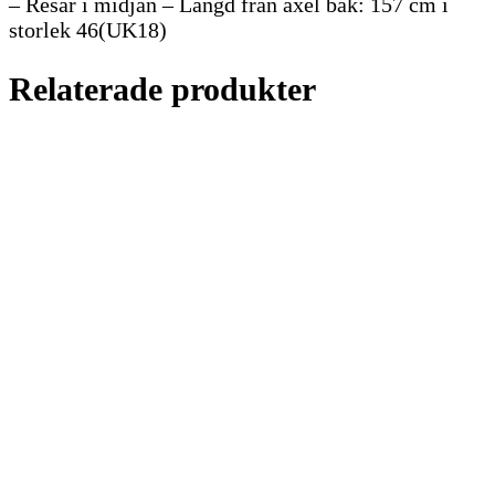
– Resår i midjan – Längd från axel bak: 157 cm i
storlek 46(UK18)
Relaterade produkter