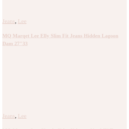
Jeans
,
Lee
MQ Marqet Lee Elly Slim Fit Jeans Hidden Lagoon
Dam 27″33
Jeans
,
Lee