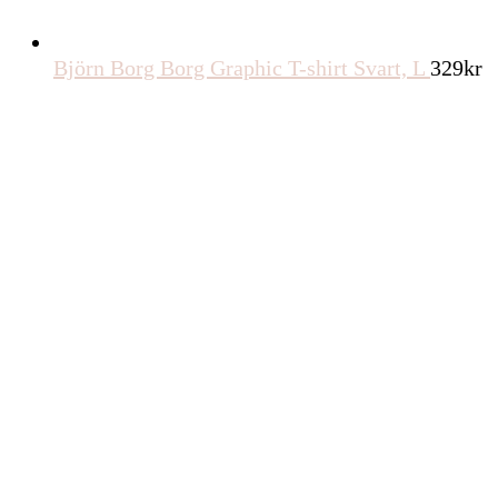
Björn Borg Borg Graphic T-shirt Svart, L
329
kr