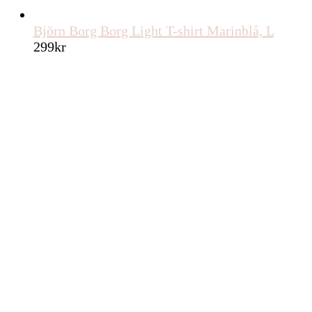
Björn Borg Borg Light T-shirt Marinblå, L
299
kr