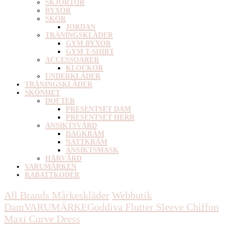
SKJORTOR
BYXOR
SKOR
JORDAN
TRÄNINGSKLÄDER
GYM BYXOR
GYM T-SHIRT
ACCESSOARER
KLOCKOR
UNDERKLÄDER
TRÄNINGSKLÄDER
SKÖNHET
DOFTER
PRESENTSET DAM
PRESENTSET HERR
ANSIKTSVÅRD
DAGKRÄM
NATTKRÄM
ANSIKTSMASK
HÅRVÅRD
VARUMÄRKEN
RABATTKODER
All Brands Mårkeskläder
Webbutik
Dam
VARUMÄRKE
Goddiva
Flutter Sleeve Chiffon
Maxi Curve Dress