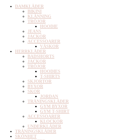
DAMKLÄDER
BIKINI
KLÄNNING
TRÖJOR
HOODIE
JEANS
JACKOR
ACCESSOARER
VÄSKOR
HERRKLÄDER
BADSHORTS
JACKOR
TRÖJOR
HOODIES
T-SHIRTS
SKJORTOR
BYXOR
SKOR
JORDAN
TRÄNINGSKLÄDER
GYM BYXOR
GYM T-SHIRT
ACCESSOARER
KLOCKOR
UNDERKLÄDER
TRÄNINGSKLÄDER
SKÖNHET