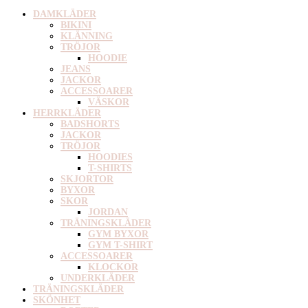
DAMKLÄDER
BIKINI
KLÄNNING
TRÖJOR
HOODIE
JEANS
JACKOR
ACCESSOARER
VÄSKOR
HERRKLÄDER
BADSHORTS
JACKOR
TRÖJOR
HOODIES
T-SHIRTS
SKJORTOR
BYXOR
SKOR
JORDAN
TRÄNINGSKLÄDER
GYM BYXOR
GYM T-SHIRT
ACCESSOARER
KLOCKOR
UNDERKLÄDER
TRÄNINGSKLÄDER
SKÖNHET