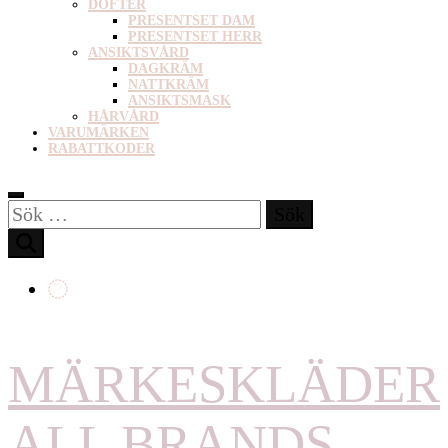
DOFTER
PRESENTSET DAM
PRESENTSET HERR
ANSIKTSVÅRD
DAGKRÄM
NATTKRÄM
ANSIKTSMASK
HÅRVÅRD
VARUMÄRKEN
RABATTKODER
Sök
efter:
MÄRKESKLÄDER
ALL BRANDS