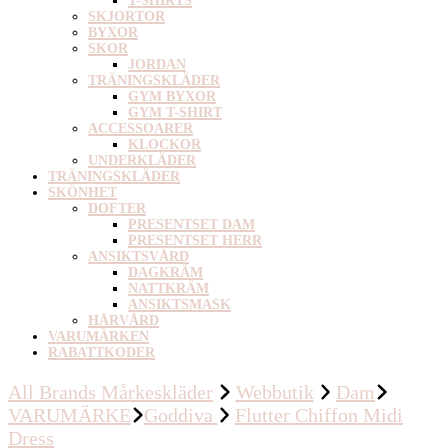
T-SHIRTS
SKJORTOR
BYXOR
SKOR
JORDAN
TRÄNINGSKLÄDER
GYM BYXOR
GYM T-SHIRT
ACCESSOARER
KLOCKOR
UNDERKLÄDER
TRÄNINGSKLÄDER
SKÖNHET
DOFTER
PRESENTSET DAM
PRESENTSET HERR
ANSIKTSVÅRD
DAGKRÄM
NATTKRÄM
ANSIKTSMASK
HÅRVÅRD
VARUMÄRKEN
RABATTKODER
All Brands Mårkeskläder
Webbutik
Dam
VARUMÄRKE
Goddiva
Flutter Chiffon Midi
Dress