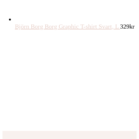
Björn Borg Borg Graphic T-shirt Svart, L
329
kr