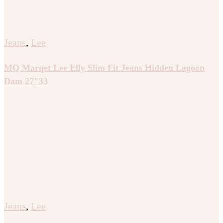
Jeans
,
Lee
MQ Marqet Lee Elly Slim Fit Jeans Hidden Lagoon
Dam 27″33
Jeans
,
Lee