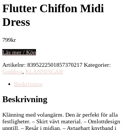
Flutter Chiffon Midi
Dress
799
kr
Läs mer / Köp
Artikelnr:
8395222501857370217
Kategorier:
Goddiva
,
KLÄNNINGAR
Beskrivning
Beskrivning
Klänning med volangärm. Den är perfekt för alla
festligheter. – Skirt vävt material. – Omlottdesign
upptill. – Resår i midjan. – Avtagbart knytband i