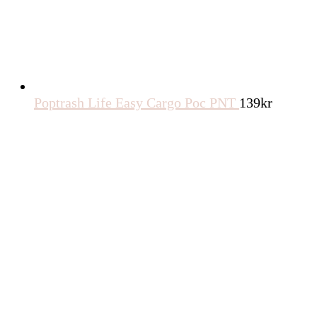
Poptrash Life Easy Cargo Poc PNT
139
kr