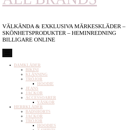
VÄLKÄNDA & EXKLUSIVA MÄRKESKLÄDER –
SKÖNHETSPRODUKTER – HEMINREDNING
BILLIGARE ONLINE
DAMKLÄDER
BIKINI
KLÄNNING
TRÖJOR
HOODIE
JEANS
JACKOR
ACCESSOARER
VÄSKOR
HERRKLÄDER
BADSHORTS
JACKOR
TRÖJOR
HOODIES