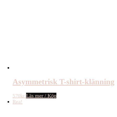
Asymmetrisk T-shirt-klänning
570
kr
Läs mer / Köp
Rea!