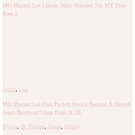
MQ Marqet Lee Classic Shirt Skjortor Not MY Type
Dam L
Jeans
,
Lee
MQ Marqet Lee Flap Pocket Jessica Bootcut & Flared
Jeans Bestowed Upon Dam 26″31
Byxor
,
Dr Denim
,
Jeans
,
Skinny