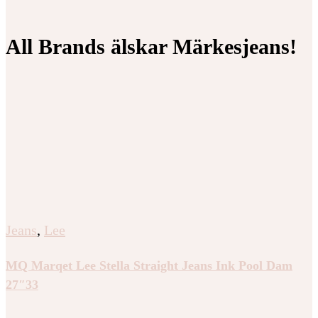
All Brands älskar Märkesjeans!
Jeans
,
Lee
MQ Marqet Lee Stella Straight Jeans Ink Pool Dam
27″33