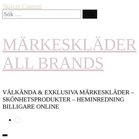
Skip to Content
Sök
efter:
MÄRKESKLÄDER
ALL BRANDS
VÄLKÄNDA & EXKLUSIVA MÄRKESKLÄDER –
SKÖNHETSPRODUKTER – HEMINREDNING
BILLIGARE ONLINE