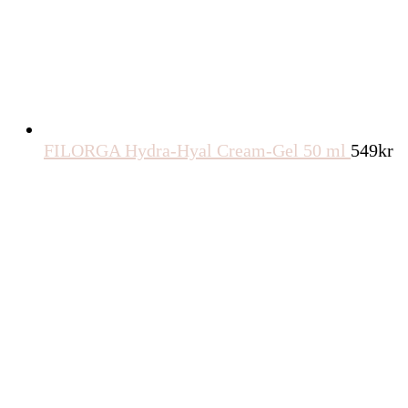
FILORGA Hydra-Hyal Cream-Gel 50 ml
549
kr