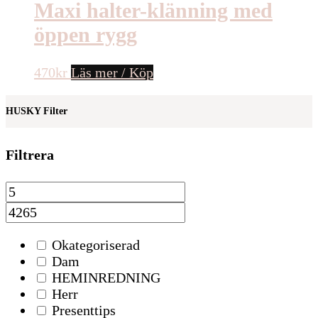
Maxi halter-klänning med
öppen rygg
470
kr
Läs mer / Köp
HUSKY Filter
Filtrera
Okategoriserad
Dam
HEMINREDNING
Herr
Presenttips