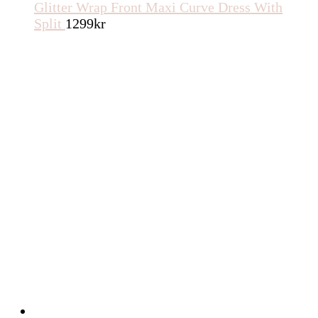
Glitter Wrap Front Maxi Curve Dress With
Split
1299
kr