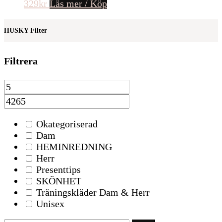
329
kr
Läs mer / Köp
HUSKY Filter
Filtrera
Okategoriserad
Dam
HEMINREDNING
Herr
Presenttips
SKÖNHET
Träningskläder Dam & Herr
Unisex