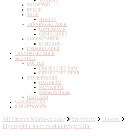
T-SHIRTS
SKJORTOR
BYXOR
SKOR
JORDAN
TRÄNINGSKLÄDER
GYM BYXOR
GYM T-SHIRT
ACCESSOARER
KLOCKOR
UNDERKLÄDER
TRÄNINGSKLÄDER
SKÖNHET
DOFTER
PRESENTSET DAM
PRESENTSET HERR
ANSIKTSVÅRD
DAGKRÄM
NATTKRÄM
ANSIKTSMASK
HÅRVÅRD
VARUMÄRKEN
RABATTKODER
All Brands Mårkeskläder
Webbutik
Unisex
Figursydd t-shirt med kurviga fållar