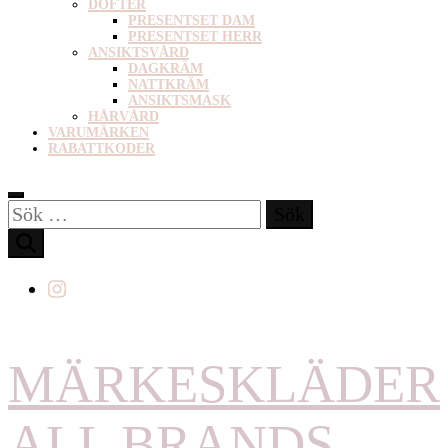
DOFTER
PRESENTSET DAM
PRESENTSET HERR
ANSIKTSVÅRD
DAGKRÄM
NATTKRÄM
ANSIKTSMASK
HÅRVÅRD
VARUMÄRKEN
RABATTKODER
Sök
efter:
MÄRKESKLÄDER
ALL BRANDS