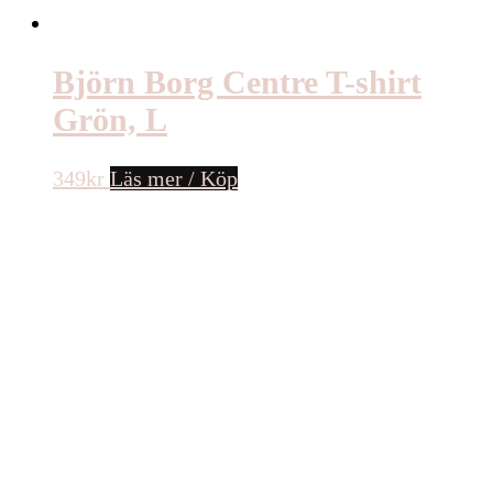
Björn Borg Centre T-shirt
Grön, L
349
kr
Läs mer / Köp