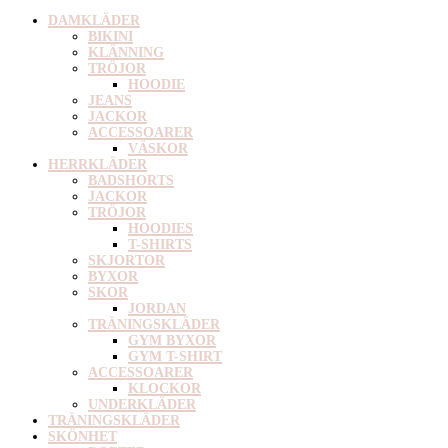
DAMKLÄDER
BIKINI
KLÄNNING
TRÖJOR
HOODIE
JEANS
JACKOR
ACCESSOARER
VÄSKOR
HERRKLÄDER
BADSHORTS
JACKOR
TRÖJOR
HOODIES
T-SHIRTS
SKJORTOR
BYXOR
SKOR
JORDAN
TRÄNINGSKLÄDER
GYM BYXOR
GYM T-SHIRT
ACCESSOARER
KLOCKOR
UNDERKLÄDER
TRÄNINGSKLÄDER
SKÖNHET