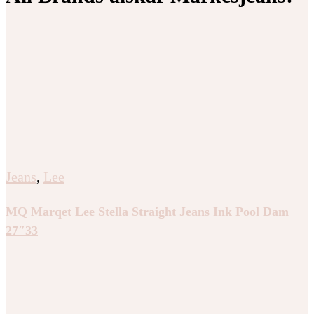
Jeans
,
Lee
MQ Marqet Lee Stella Straight Jeans Ink Pool Dam
27″33