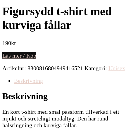
Figursydd t-shirt med
kurviga fållar
190
kr
Läs mer / Köp
Artikelnr:
8300816804949416521
Kategori:
Unisex
Beskrivning
Beskrivning
En kort t-shirt med smal passform tillverkad i ett
mjukt och stretchigt modaltyg. Den har rund
halsringning och kurviga fållar.