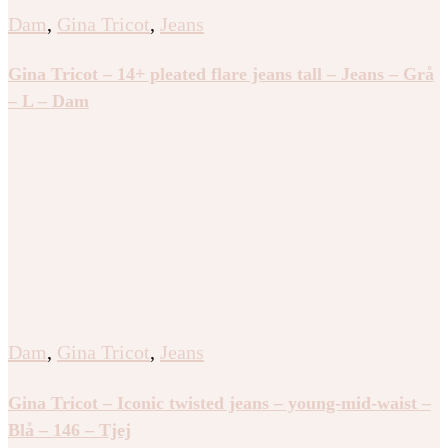
Dam
,
Gina Tricot
,
Jeans
Gina Tricot – 14+ pleated flare jeans tall – Jeans – Grå
– L – Dam
Dam
,
Gina Tricot
,
Jeans
Gina Tricot – Iconic twisted jeans – young-mid-waist –
Blå – 146 – Tjej