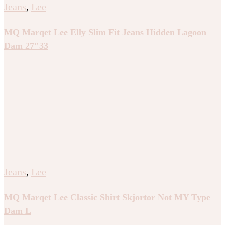
Jeans
,
Lee
MQ Marqet Lee Elly Slim Fit Jeans Hidden Lagoon
Dam 27″33
Jeans
,
Lee
MQ Marqet Lee Classic Shirt Skjortor Not MY Type
Dam L