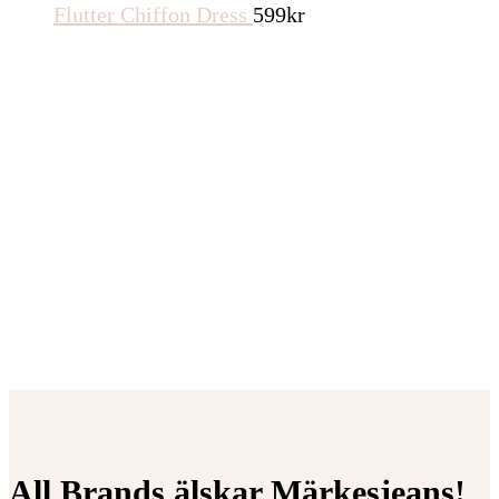
Flutter Chiffon Dress
599
kr
All Brands älskar Märkesjeans!