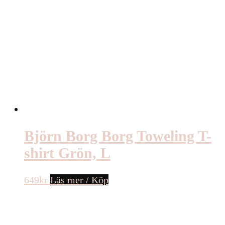
Björn Borg Borg Toweling T-
shirt Grön, L
649
kr
Läs mer / Köp