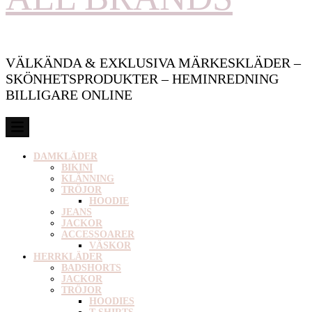
VÄLKÄNDA & EXKLUSIVA MÄRKESKLÄDER –
SKÖNHETSPRODUKTER – HEMINREDNING
BILLIGARE ONLINE
DAMKLÄDER
BIKINI
KLÄNNING
TRÖJOR
HOODIE
JEANS
JACKOR
ACCESSOARER
VÄSKOR
HERRKLÄDER
BADSHORTS
JACKOR
TRÖJOR
HOODIES