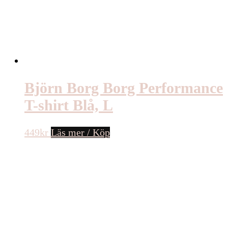
Björn Borg Borg Performance
T-shirt Blå, L
449
kr
Läs mer / Köp