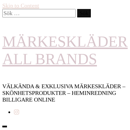
Skip to Content
Sök
efter:
MÄRKESKLÄDER
ALL BRANDS
VÄLKÄNDA & EXKLUSIVA MÄRKESKLÄDER –
SKÖNHETSPRODUKTER – HEMINREDNING
BILLIGARE ONLINE