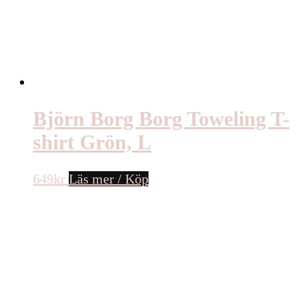
Björn Borg Borg Toweling T-
shirt Grön, L
649
kr
Läs mer / Köp