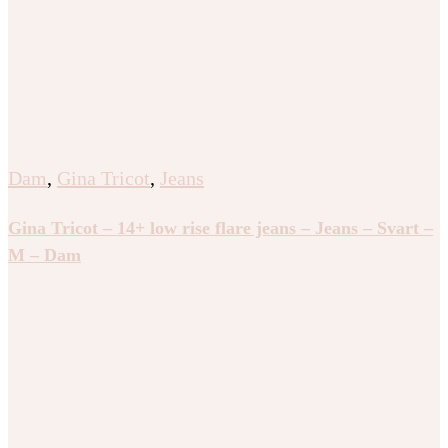
Dam
,
Gina Tricot
,
Jeans
Gina Tricot – 14+ low rise flare jeans – Jeans – Svart –
M – Dam