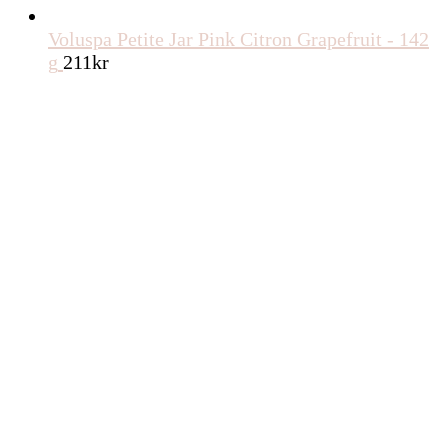
Voluspa Petite Jar Pink Citron Grapefruit - 142
g
211
kr