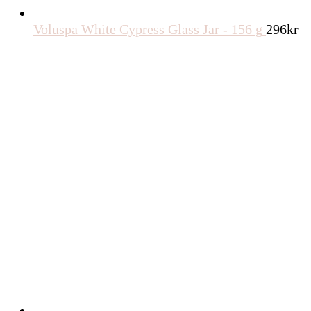
Voluspa White Cypress Glass Jar - 156 g
296
kr