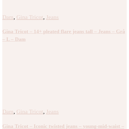
Dam
,
Gina Tricot
,
Jeans
Gina Tricot – 14+ pleated flare jeans tall – Jeans – Grå
– L – Dam
Dam
,
Gina Tricot
,
Jeans
Gina Tricot – Iconic twisted jeans – young-mid-waist –