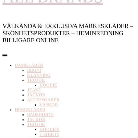
VÄLKÄNDA & EXKLUSIVA MÄRKESKLÄDER –
SKÖNHETSPRODUKTER – HEMINREDNING
BILLIGARE ONLINE
DAMKLÄDER
BIKINI
KLÄNNING
TRÖJOR
HOODIE
JEANS
JACKOR
ACCESSOARER
VÄSKOR
HERRKLÄDER
BADSHORTS
JACKOR
TRÖJOR
HOODIES
T-SHIRTS