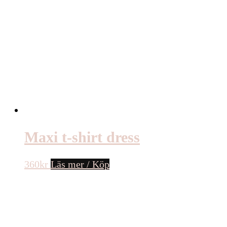
Maxi t-shirt dress
360
kr
Läs mer / Köp