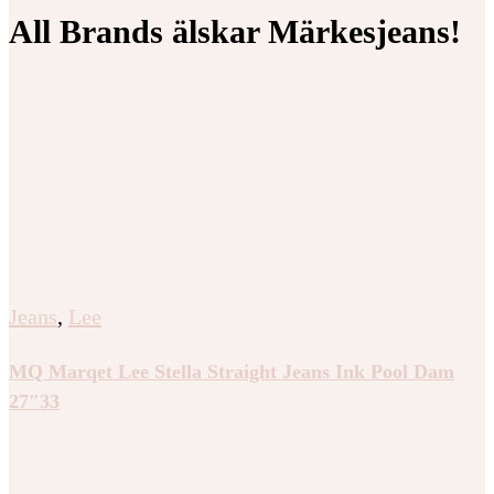
All Brands älskar Märkesjeans!
Jeans
,
Lee
MQ Marqet Lee Stella Straight Jeans Ink Pool Dam
27″33