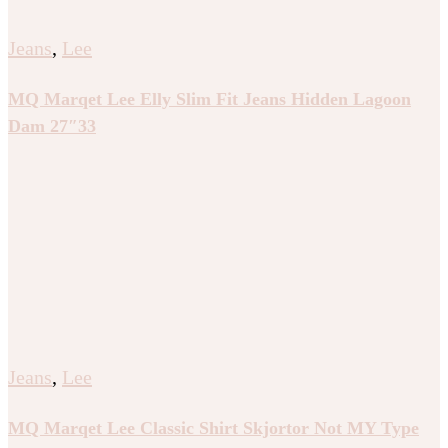
Jeans
,
Lee
MQ Marqet Lee Elly Slim Fit Jeans Hidden Lagoon
Dam 27″33
Jeans
,
Lee
MQ Marqet Lee Classic Shirt Skjortor Not MY Type