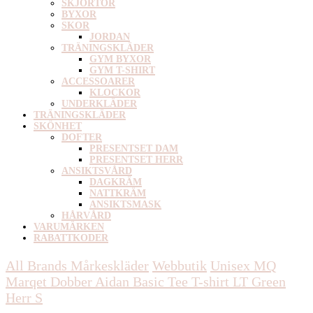
SKJORTOR
BYXOR
SKOR
JORDAN
TRÄNINGSKLÄDER
GYM BYXOR
GYM T-SHIRT
ACCESSOARER
KLOCKOR
UNDERKLÄDER
TRÄNINGSKLÄDER
SKÖNHET
DOFTER
PRESENTSET DAM
PRESENTSET HERR
ANSIKTSVÅRD
DAGKRÄM
NATTKRÄM
ANSIKTSMASK
HÅRVÅRD
VARUMÄRKEN
RABATTKODER
All Brands Mårkeskläder
Webbutik
Unisex
MQ
Marqet Dobber Aidan Basic Tee T-shirt LT Green
Herr S