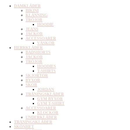
DAMKLÄDER
BIKINI
KLÄNNING
TRÖJOR
HOODIE
JEANS
JACKOR
ACCESSOARER
VÄSKOR
HERRKLÄDER
BADSHORTS
JACKOR
TRÖJOR
HOODIES
T-SHIRTS
SKJORTOR
BYXOR
SKOR
JORDAN
TRÄNINGSKLÄDER
GYM BYXOR
GYM T-SHIRT
ACCESSOARER
KLOCKOR
UNDERKLÄDER
TRÄNINGSKLÄDER
SKÖNHET