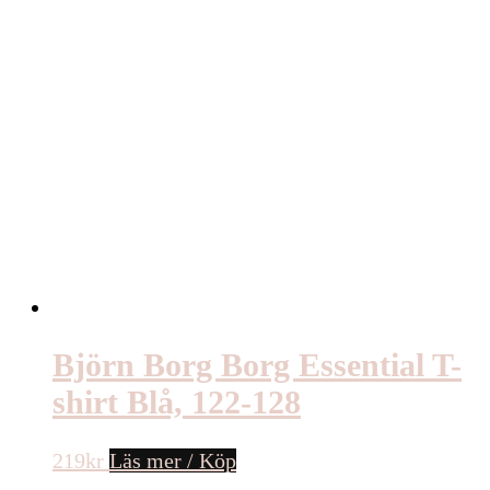
Björn Borg Borg Essential T-
shirt Blå, 122-128
219
kr
Läs mer / Köp