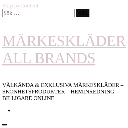
Skip to Content
Sök
efter:
MÄRKESKLÄDER
ALL BRANDS
VÄLKÄNDA & EXKLUSIVA MÄRKESKLÄDER –
SKÖNHETSPRODUKTER – HEMINREDNING
BILLIGARE ONLINE