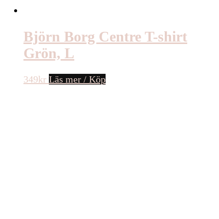
Björn Borg Centre T-shirt
Grön, L
349
kr
Läs mer / Köp