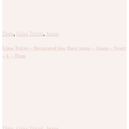
Dam
,
Gina Tricot
,
Jeans
Gina Tricot – Decorated low flare jeans – Jeans – Svart
– L – Dam
Dam
,
Gina Tricot
,
Jeans