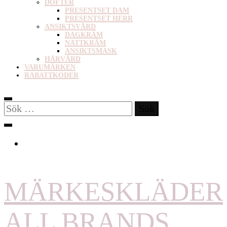
DOFTER
PRESENTSET DAM
PRESENTSET HERR
ANSIKTSVÅRD
DAGKRÄM
NATTKRÄM
ANSIKTSMASK
HÅRVÅRD
VARUMÄRKEN
RABATTKODER
Sök
efter:
MÄRKESKLÄDER
ALL BRANDS