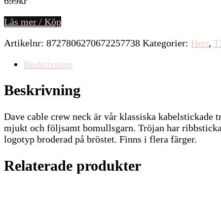
699
kr
Läs mer / Köp
Artikelnr:
8727806270672257738
Kategorier:
Herr
,
T
Beskrivning
Beskrivning
Dave cable crew neck är vår klassiska kabelstickade tr
mjukt och följsamt bomullsgarn. Tröjan har ribbstick
logotyp broderad på bröstet. Finns i flera färger.
Relaterade produkter