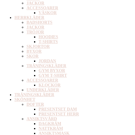
JACKOR
ACCESSOARER
VÄSKOR
HERRKLÄDER
BADSHORTS
JACKOR
TRÖJOR
HOODIES
T-SHIRTS
SKJORTOR
BYXOR
SKOR
JORDAN
TRÄNINGSKLÄDER
GYM BYXOR
GYM T-SHIRT
ACCESSOARER
KLOCKOR
UNDERKLÄDER
TRÄNINGSKLÄDER
SKÖNHET
DOFTER
PRESENTSET DAM
PRESENTSET HERR
ANSIKTSVÅRD
DAGKRÄM
NATTKRÄM
ANSIKTSMASK