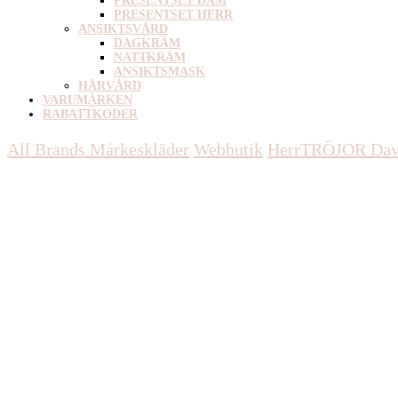
PRESENTSET DAM
PRESENTSET HERR
ANSIKTSVÅRD
DAGKRÄM
NATTKRÄM
ANSIKTSMASK
HÅRVÅRD
VARUMÄRKEN
RABATTKODER
All Brands Mårkeskläder
Webbutik
Herr
TRÖJOR
Dav