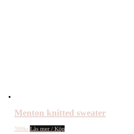
Menton knitted sweater
599
kr
Läs mer / Köp