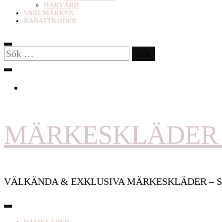
HÅRVÅRD
VARUMÄRKEN
RABATTKODER
Sök
efter:
MÄRKESKLÄDER 
VÄLKÄNDA & EXKLUSIVA MÄRKESKLÄDER – S