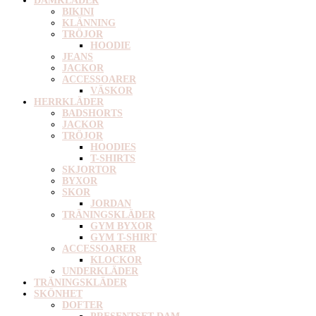
DAMKLÄDER
BIKINI
KLÄNNING
TRÖJOR
HOODIE
JEANS
JACKOR
ACCESSOARER
VÄSKOR
HERRKLÄDER
BADSHORTS
JACKOR
TRÖJOR
HOODIES
T-SHIRTS
SKJORTOR
BYXOR
SKOR
JORDAN
TRÄNINGSKLÄDER
GYM BYXOR
GYM T-SHIRT
ACCESSOARER
KLOCKOR
UNDERKLÄDER
TRÄNINGSKLÄDER
SKÖNHET
DOFTER