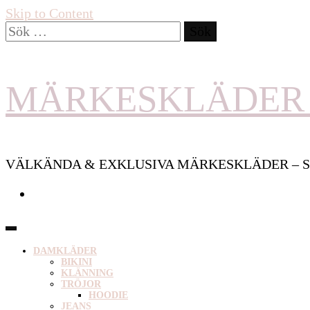
Skip to Content
Sök
efter:
MÄRKESKLÄDER 
VÄLKÄNDA & EXKLUSIVA MÄRKESKLÄDER – S
DAMKLÄDER
BIKINI
KLÄNNING
TRÖJOR
HOODIE
JEANS