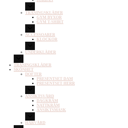
TRÄNINGSKLÄDER
GYM BYXOR
GYM T-SHIRT
ACCESSOARER
KLOCKOR
UNDERKLÄDER
TRÄNINGSKLÄDER
SKÖNHET
DOFTER
PRESENTSET DAM
PRESENTSET HERR
ANSIKTSVÅRD
DAGKRÄM
NATTKRÄM
ANSIKTSMASK
HÅRVÅRD