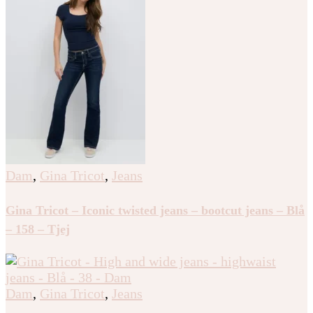
Dam
,
Gina Tricot
,
Jeans
Gina Tricot – Iconic twisted jeans – bootcut jeans – Blå
– 158 – Tjej
Dam
,
Gina Tricot
,
Jeans