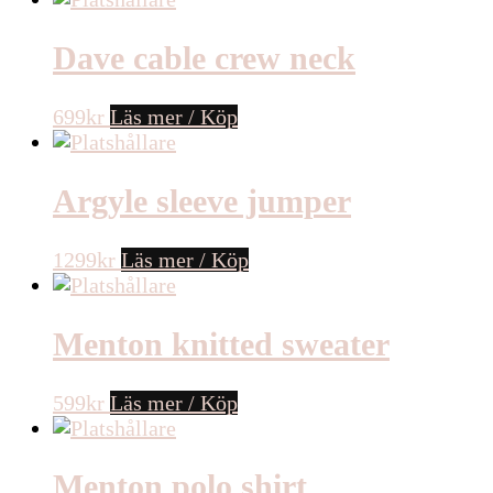
Dave cable crew neck
699
kr
Läs mer / Köp
Argyle sleeve jumper
1299
kr
Läs mer / Köp
Menton knitted sweater
599
kr
Läs mer / Köp
Menton polo shirt