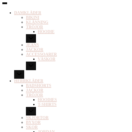
DAMKLÄDER
BIKINI
KLÄNNING
TRÖJOR
HOODIE
JEANS
JACKOR
ACCESSOARER
VÄSKOR
HERRKLÄDER
BADSHORTS
JACKOR
TRÖJOR
HOODIES
T-SHIRTS
SKJORTOR
BYXOR
SKOR
JORDAN