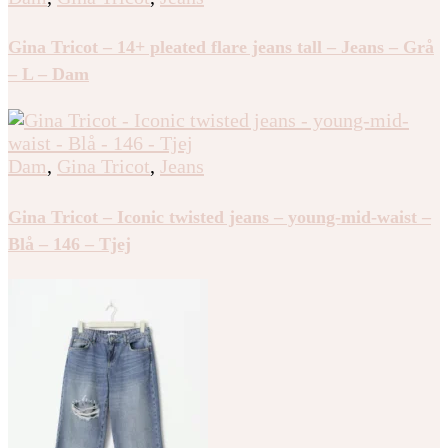
Gina Tricot – 14+ pleated flare jeans tall – Jeans – Grå
– L – Dam
Dam
,
Gina Tricot
,
Jeans
Gina Tricot – Iconic twisted jeans – young-mid-waist –
Blå – 146 – Tjej