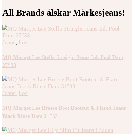
All Brands älskar Märkesjeans!
Jeans
,
Lee
MQ Marqet Lee Stella Straight Jeans Ink Pool Dam
27″33
Jeans
,
Lee
MQ Marqet Lee Breese Boot Bootcut & Flared Jeans
Black Rinse Dam 31″33