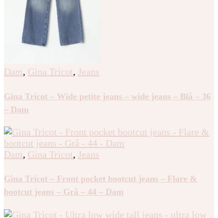
Dam
,
Gina Tricot
,
Jeans
Gina Tricot – Wide petite jeans – wide jeans – Blå – 36
– Dam
Dam
,
Gina Tricot
,
Jeans
Gina Tricot – Front pocket bootcut jeans – Flare &
bootcut jeans – Grå – 44 – Dam