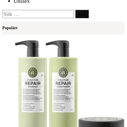
Unisex
Sök
efter:
Populärt