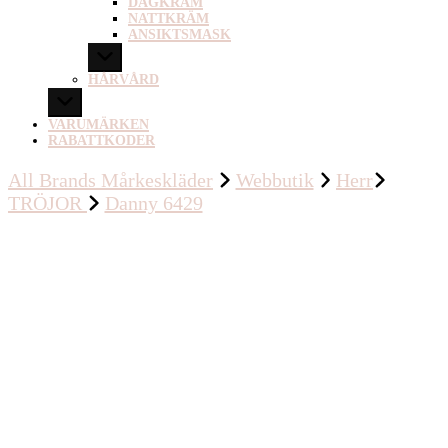
DAGKRÄM
NATTKRÄM
ANSIKTSMASK
HÅRVÅRD
VARUMÄRKEN
RABATTKODER
All Brands Mårkeskläder
Webbutik
Herr
TRÖJOR
Danny 6429