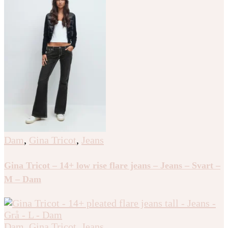
Dam
,
Gina Tricot
,
Jeans
Gina Tricot – 14+ low rise flare jeans – Jeans – Svart –
M – Dam
Dam
,
Gina Tricot
,
Jeans