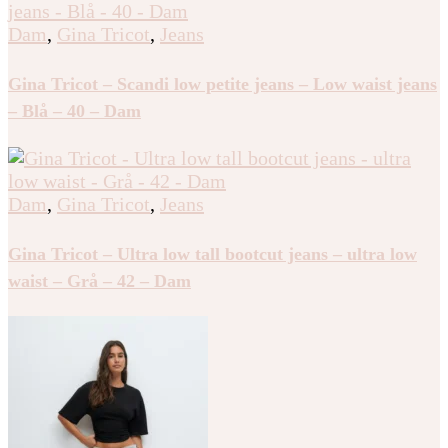
Dam
,
Gina Tricot
,
Jeans
Gina Tricot – Scandi low petite jeans – Low waist jeans
– Blå – 40 – Dam
Dam
,
Gina Tricot
,
Jeans
Gina Tricot – Ultra low tall bootcut jeans – ultra low
waist – Grå – 42 – Dam