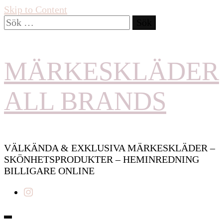
Skip to Content
Sök
efter:
MÄRKESKLÄDER
ALL BRANDS
VÄLKÄNDA & EXKLUSIVA MÄRKESKLÄDER –
SKÖNHETSPRODUKTER – HEMINREDNING
BILLIGARE ONLINE