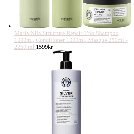
Maria Nila Structure Repair Trio Shampoo
1000ml, Conditioner 1000ml, Masque 250ml -
2250 ml
1599
kr