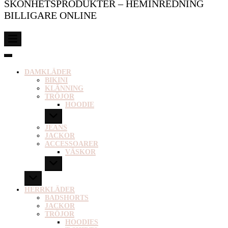
SKÖNHETSPRODUKTER – HEMINREDNING
BILLIGARE ONLINE
DAMKLÄDER
BIKINI
KLÄNNING
TRÖJOR
HOODIE
JEANS
JACKOR
ACCESSOARER
VÄSKOR
HERRKLÄDER
BADSHORTS
JACKOR
TRÖJOR
HOODIES