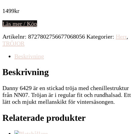
1499
kr
Läs mer / Köp
Artikelnr:
8727802756677068056
Kategorier:
Herr
,
TRÖJOR
Beskrivning
Beskrivning
Danny 6429 är en stickad tröja med chenillestruktur
från NN07. Tröjan är i regular fit och rundhalsad. Ett
lätt och mjukt mellanskikt för vintersäsongen.
Relaterade produkter