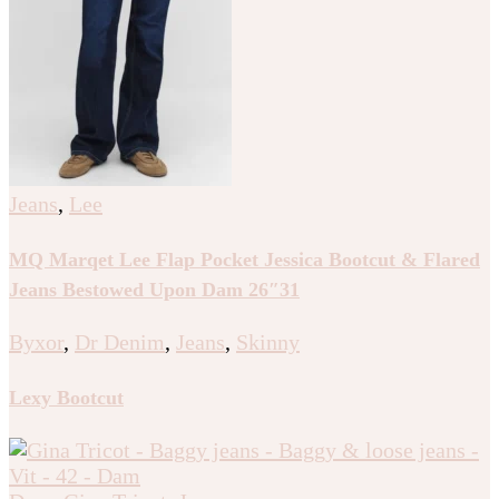
Jeans
,
Lee
MQ Marqet Lee Flap Pocket Jessica Bootcut & Flared
Jeans Bestowed Upon Dam 26″31
Byxor
,
Dr Denim
,
Jeans
,
Skinny
Lexy Bootcut