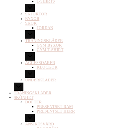
T-SHIRTS
SKJORTOR
BYXOR
SKOR
JORDAN
TRÄNINGSKLÄDER
GYM BYXOR
GYM T-SHIRT
ACCESSOARER
KLOCKOR
UNDERKLÄDER
TRÄNINGSKLÄDER
SKÖNHET
DOFTER
PRESENTSET DAM
PRESENTSET HERR
ANSIKTSVÅRD