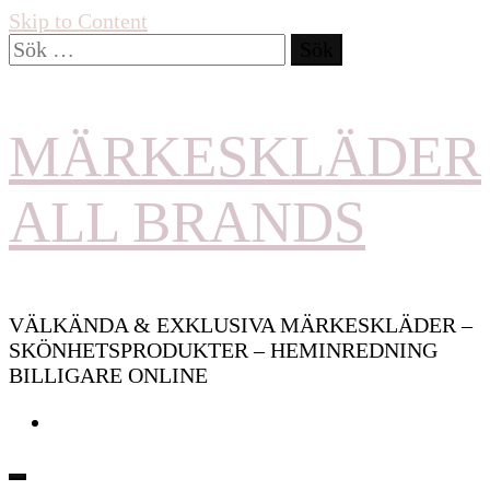
Skip to Content
Sök
efter:
MÄRKESKLÄDER
ALL BRANDS
VÄLKÄNDA & EXKLUSIVA MÄRKESKLÄDER –
SKÖNHETSPRODUKTER – HEMINREDNING
BILLIGARE ONLINE