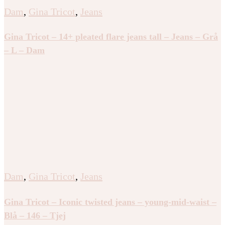
Dam
,
Gina Tricot
,
Jeans
Gina Tricot – 14+ pleated flare jeans tall – Jeans – Grå
– L – Dam
Dam
,
Gina Tricot
,
Jeans
Gina Tricot – Iconic twisted jeans – young-mid-waist –
Blå – 146 – Tjej