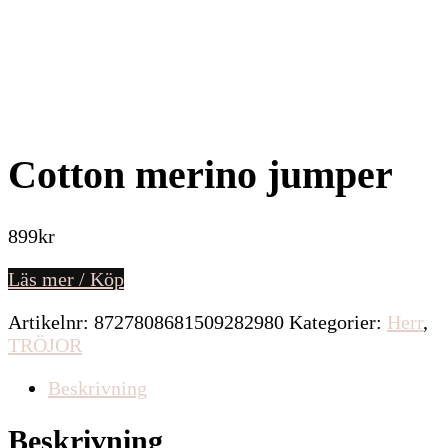
Cotton merino jumper
899
kr
Läs mer / Köp
Artikelnr:
8727808681509282980
Kategorier:
Herr
,
TRÖJOR
Beskrivning
Beskrivning