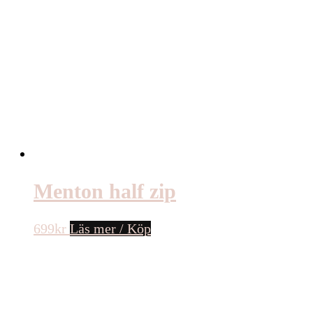
Menton half zip
699
kr
Läs mer / Köp