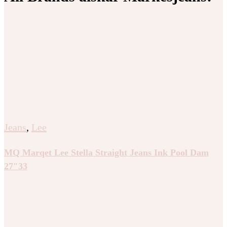
Jeans
,
Lee
MQ Marqet Lee Stella Straight Jeans Ink Pool Dam
27″33