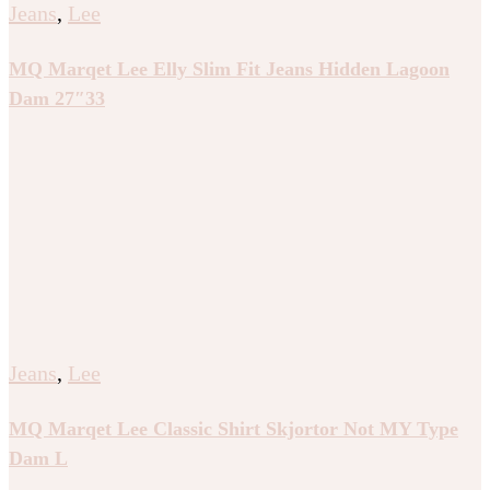
Jeans
,
Lee
MQ Marqet Lee Elly Slim Fit Jeans Hidden Lagoon
Dam 27″33
Jeans
,
Lee
MQ Marqet Lee Classic Shirt Skjortor Not MY Type
Dam L