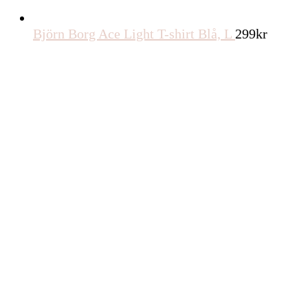
Björn Borg Ace Light T-shirt Blå, L
299
kr