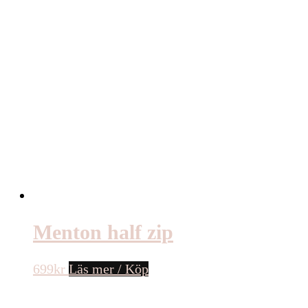
Menton half zip
699
kr
Läs mer / Köp