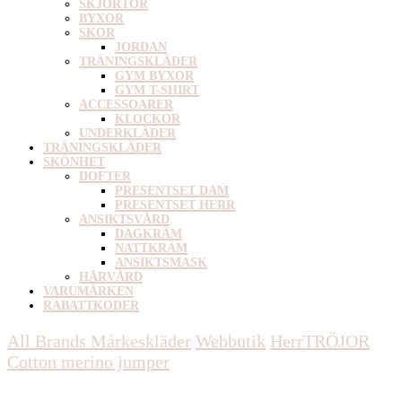
SKJORTOR
BYXOR
SKOR
JORDAN
TRÄNINGSKLÄDER
GYM BYXOR
GYM T-SHIRT
ACCESSOARER
KLOCKOR
UNDERKLÄDER
TRÄNINGSKLÄDER
SKÖNHET
DOFTER
PRESENTSET DAM
PRESENTSET HERR
ANSIKTSVÅRD
DAGKRÄM
NATTKRÄM
ANSIKTSMASK
HÅRVÅRD
VARUMÄRKEN
RABATTKODER
All Brands Mårkeskläder
Webbutik
Herr
TRÖJOR
Cotton merino jumper