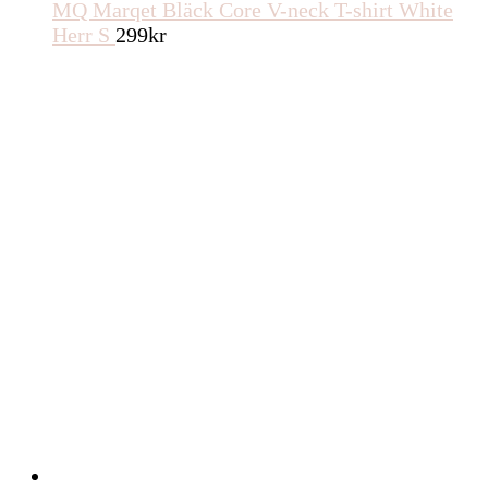
MQ Marqet Bläck Core V-neck T-shirt White
Herr S
299
kr