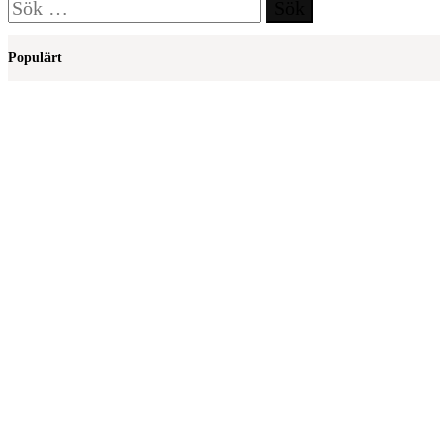
Sök
efter:
Populärt