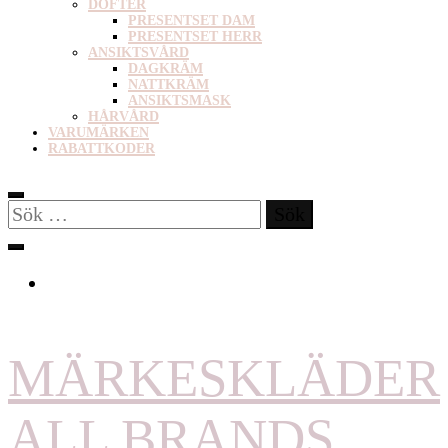
DOFTER
PRESENTSET DAM
PRESENTSET HERR
ANSIKTSVÅRD
DAGKRÄM
NATTKRÄM
ANSIKTSMASK
HÅRVÅRD
VARUMÄRKEN
RABATTKODER
Sök
efter:
MÄRKESKLÄDER
ALL BRANDS