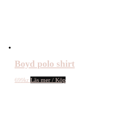
Boyd polo shirt
699
kr
Läs mer / Köp