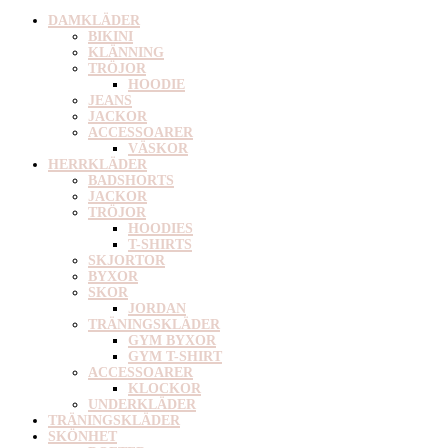
DAMKLÄDER
BIKINI
KLÄNNING
TRÖJOR
HOODIE
JEANS
JACKOR
ACCESSOARER
VÄSKOR
HERRKLÄDER
BADSHORTS
JACKOR
TRÖJOR
HOODIES
T-SHIRTS
SKJORTOR
BYXOR
SKOR
JORDAN
TRÄNINGSKLÄDER
GYM BYXOR
GYM T-SHIRT
ACCESSOARER
KLOCKOR
UNDERKLÄDER
TRÄNINGSKLÄDER
SKÖNHET