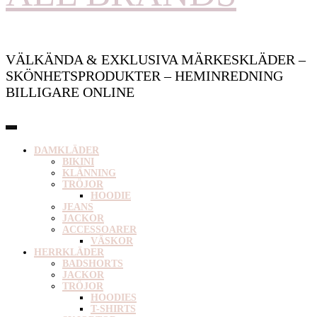
VÄLKÄNDA & EXKLUSIVA MÄRKESKLÄDER –
SKÖNHETSPRODUKTER – HEMINREDNING
BILLIGARE ONLINE
DAMKLÄDER
BIKINI
KLÄNNING
TRÖJOR
HOODIE
JEANS
JACKOR
ACCESSOARER
VÄSKOR
HERRKLÄDER
BADSHORTS
JACKOR
TRÖJOR
HOODIES
T-SHIRTS