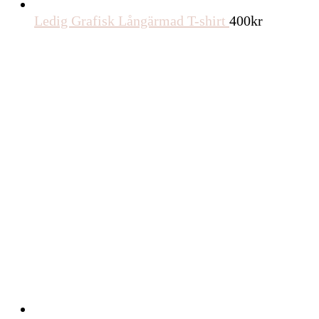
Ledig Grafisk Långärmad T-shirt
400
kr