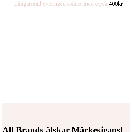
Långärmad oversized t-shirt med tryck
400
kr
All Brands älskar Märkesjeans!