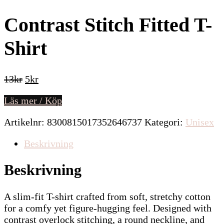
Contrast Stitch Fitted T-
Shirt
Det
Det
13
kr
5
kr
ursprungliga
nuvarande
Läs mer / Köp
priset
priset
var:
är:
Artikelnr:
8300815017352646737
Kategori:
Unisex
13kr.
5kr.
Beskrivning
Beskrivning
A slim-fit T-shirt crafted from soft, stretchy cotton
for a comfy yet figure-hugging feel. Designed with
contrast overlock stitching, a round neckline, and