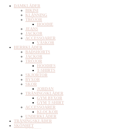
DAMKLÄDER
BIKINI
KLÄNNING
TRÖJOR
HOODIE
JEANS
JACKOR
ACCESSOARER
VÄSKOR
HERRKLÄDER
BADSHORTS
JACKOR
TRÖJOR
HOODIES
T-SHIRTS
SKJORTOR
BYXOR
SKOR
JORDAN
TRÄNINGSKLÄDER
GYM BYXOR
GYM T-SHIRT
ACCESSOARER
KLOCKOR
UNDERKLÄDER
TRÄNINGSKLÄDER
SKÖNHET