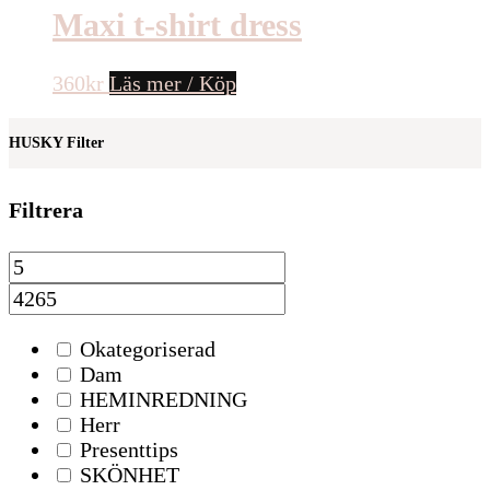
Maxi t-shirt dress
360
kr
Läs mer / Köp
HUSKY Filter
Filtrera
Okategoriserad
Dam
HEMINREDNING
Herr
Presenttips
SKÖNHET