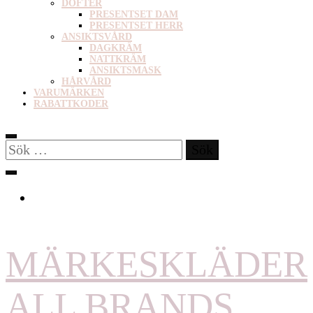
DOFTER
PRESENTSET DAM
PRESENTSET HERR
ANSIKTSVÅRD
DAGKRÄM
NATTKRÄM
ANSIKTSMASK
HÅRVÅRD
VARUMÄRKEN
RABATTKODER
Sök
efter:
MÄRKESKLÄDER
ALL BRANDS