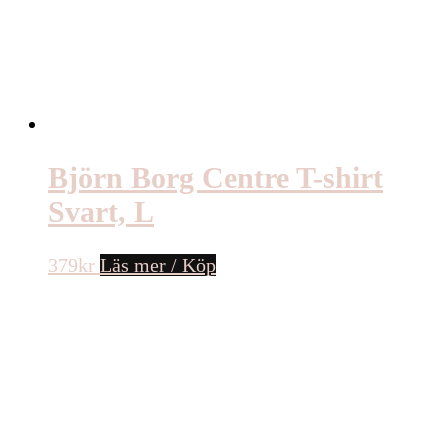
Björn Borg Centre T-shirt
Svart, L
379
kr
Läs mer / Köp