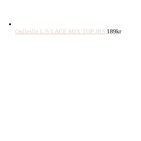
Onlleslie L/S LACE MIX TOP JRS
189
kr