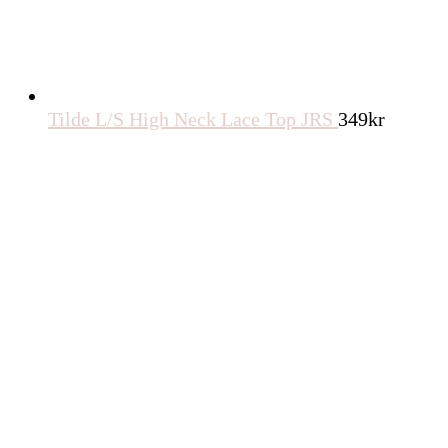
Tilde L/S High Neck Lace Top JRS
349
kr