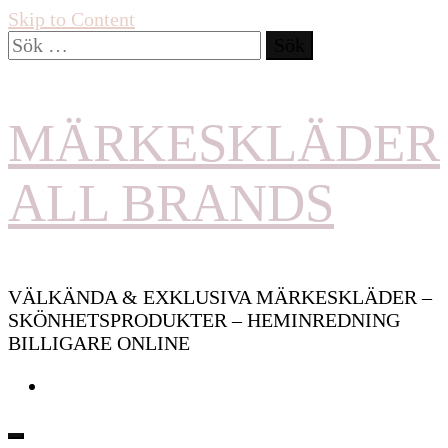
Skip to Content
Sök
efter:
MÄRKESKLÄDER
ALL BRANDS
VÄLKÄNDA & EXKLUSIVA MÄRKESKLÄDER –
SKÖNHETSPRODUKTER – HEMINREDNING
BILLIGARE ONLINE