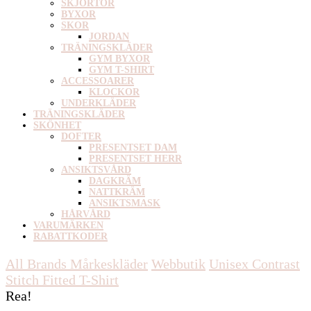
SKJORTOR
BYXOR
SKOR
JORDAN
TRÄNINGSKLÄDER
GYM BYXOR
GYM T-SHIRT
ACCESSOARER
KLOCKOR
UNDERKLÄDER
TRÄNINGSKLÄDER
SKÖNHET
DOFTER
PRESENTSET DAM
PRESENTSET HERR
ANSIKTSVÅRD
DAGKRÄM
NATTKRÄM
ANSIKTSMASK
HÅRVÅRD
VARUMÄRKEN
RABATTKODER
All Brands Mårkeskläder
Webbutik
Unisex
Contrast
Stitch Fitted T-Shirt
Rea!