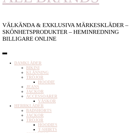
VÄLKÄNDA & EXKLUSIVA MÄRKESKLÄDER –
SKÖNHETSPRODUKTER – HEMINREDNING
BILLIGARE ONLINE
DAMKLÄDER
BIKINI
KLÄNNING
TRÖJOR
HOODIE
JEANS
JACKOR
ACCESSOARER
VÄSKOR
HERRKLÄDER
BADSHORTS
JACKOR
TRÖJOR
HOODIES
T-SHIRTS