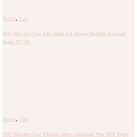
Jeans
,
Lee
MQ Marqet Lee Elly Slim Fit Jeans Hidden Lagoon
Dam 27″33
Jeans
,
Lee
MQ Marqet Lee Classic Shirt Skjortor Not MY Type