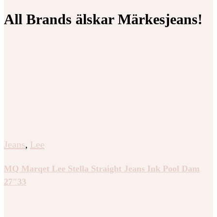
All Brands älskar Märkesjeans!
Jeans
,
Lee
MQ Marqet Lee Stella Straight Jeans Ink Pool Dam
27″33