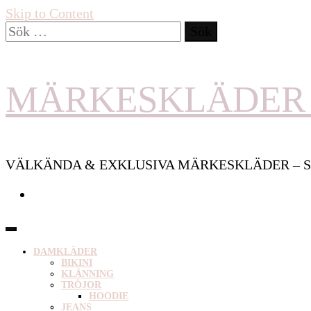
Skip to Content
Sök
efter:
MÄRKESKLÄDER 
VÄLKÄNDA & EXKLUSIVA MÄRKESKLÄDER – S
DAMKLÄDER
BIKINI
KLÄNNING
TRÖJOR
HOODIE
JEANS