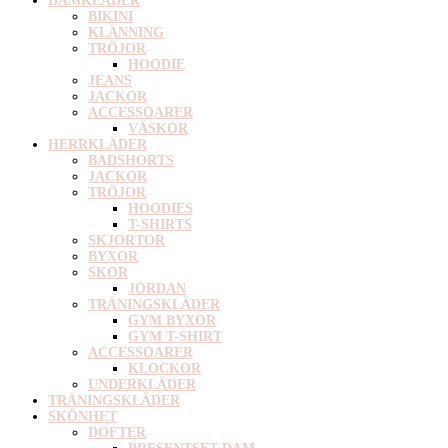
DAMKLÄDER
BIKINI
KLÄNNING
TRÖJOR
HOODIE
JEANS
JACKOR
ACCESSOARER
VÄSKOR
HERRKLÄDER
BADSHORTS
JACKOR
TRÖJOR
HOODIES
T-SHIRTS
SKJORTOR
BYXOR
SKOR
JORDAN
TRÄNINGSKLÄDER
GYM BYXOR
GYM T-SHIRT
ACCESSOARER
KLOCKOR
UNDERKLÄDER
TRÄNINGSKLÄDER
SKÖNHET
DOFTER