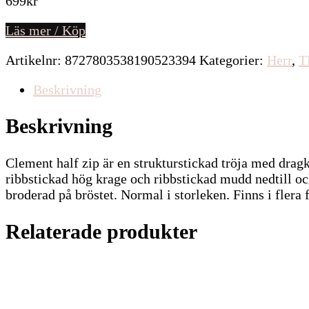
699
kr
Läs mer / Köp
Artikelnr:
8727803538190523394
Kategorier:
Herr
,
T
Beskrivning
Beskrivning
Clement half zip är en strukturstickad tröja med dragk
ribbstickad hög krage och ribbstickad mudd nedtill oc
broderad på bröstet. Normal i storleken. Finns i flera f
Relaterade produkter