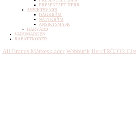
PRESENTSET DAM
PRESENTSET HERR
ANSIKTSVÅRD
DAGKRÄM
NATTKRÄM
ANSIKTSMASK
HÅRVÅRD
VARUMÄRKEN
RABATTKODER
All Brands Mårkeskläder
Webbutik
Herr
TRÖJOR
Cle