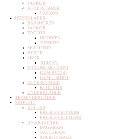
JACKOR
ACCESSOARER
VÄSKOR
HERRKLÄDER
BADSHORTS
JACKOR
TRÖJOR
HOODIES
T-SHIRTS
SKJORTOR
BYXOR
SKOR
JORDAN
TRÄNINGSKLÄDER
GYM BYXOR
GYM T-SHIRT
ACCESSOARER
KLOCKOR
UNDERKLÄDER
TRÄNINGSKLÄDER
SKÖNHET
DOFTER
PRESENTSET DAM
PRESENTSET HERR
ANSIKTSVÅRD
DAGKRÄM
NATTKRÄM
ANSIKTSMASK