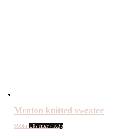
Menton knitted sweater
599
kr
Läs mer / Köp