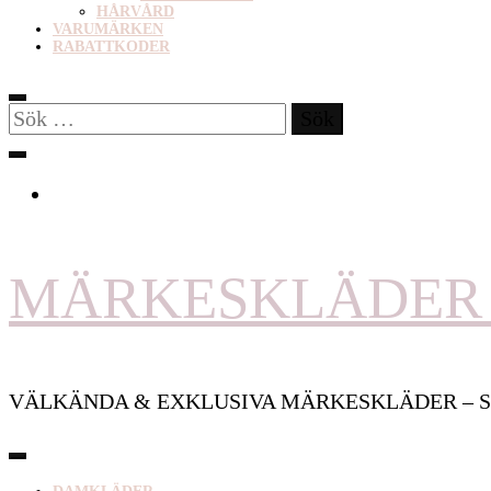
HÅRVÅRD
VARUMÄRKEN
RABATTKODER
Sök
efter:
MÄRKESKLÄDER 
VÄLKÄNDA & EXKLUSIVA MÄRKESKLÄDER – S