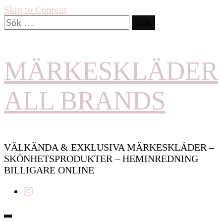
Skip to Content
Sök
efter:
MÄRKESKLÄDER
ALL BRANDS
VÄLKÄNDA & EXKLUSIVA MÄRKESKLÄDER –
SKÖNHETSPRODUKTER – HEMINREDNING
BILLIGARE ONLINE