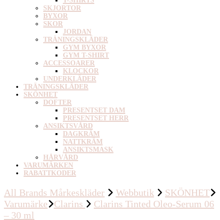
T-SHIRTS
SKJORTOR
BYXOR
SKOR
JORDAN
TRÄNINGSKLÄDER
GYM BYXOR
GYM T-SHIRT
ACCESSOARER
KLOCKOR
UNDERKLÄDER
TRÄNINGSKLÄDER
SKÖNHET
DOFTER
PRESENTSET DAM
PRESENTSET HERR
ANSIKTSVÅRD
DAGKRÄM
NATTKRÄM
ANSIKTSMASK
HÅRVÅRD
VARUMÄRKEN
RABATTKODER
All Brands Mårkeskläder
Webbutik
SKÖNHET
Varumärke
Clarins
Clarins Tinted Oleo-Serum 06
– 30 ml