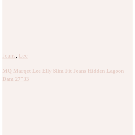
Jeans
,
Lee
MQ Marqet Lee Elly Slim Fit Jeans Hidden Lagoon
Dam 27″33