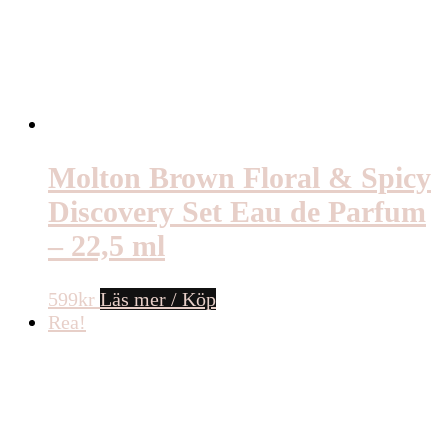
Molton Brown Floral & Spicy
Discovery Set Eau de Parfum
– 22,5 ml
599
kr
Läs mer / Köp
Rea!