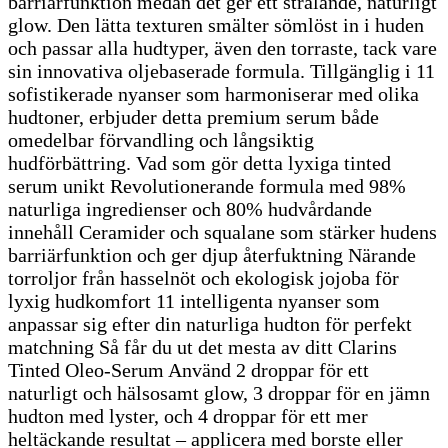
barriärfunktion medan det ger ett strålande, naturligt
glow. Den lätta texturen smälter sömlöst in i huden
och passar alla hudtyper, även den torraste, tack vare
sin innovativa oljebaserade formula. Tillgänglig i 11
sofistikerade nyanser som harmoniserar med olika
hudtoner, erbjuder detta premium serum både
omedelbar förvandling och långsiktig
hudförbättring. Vad som gör detta lyxiga tinted
serum unikt Revolutionerande formula med 98%
naturliga ingredienser och 80% hudvårdande
innehåll Ceramider och squalane som stärker hudens
barriärfunktion och ger djup återfuktning Närande
torroljor från hasselnöt och ekologisk jojoba för
lyxig hudkomfort 11 intelligenta nyanser som
anpassar sig efter din naturliga hudton för perfekt
matchning Så får du ut det mesta av ditt Clarins
Tinted Oleo-Serum Använd 2 droppar för ett
naturligt och hälsosamt glow, 3 droppar för en jämn
hudton med lyster, och 4 droppar för ett mer
heltäckande resultat – applicera med borste eller