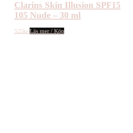
Clarins Skin Illusion SPF15
105 Nude – 30 ml
525
kr
Läs mer / Köp