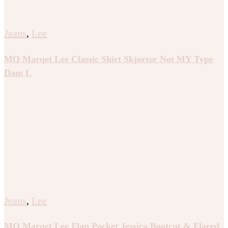
Jeans
,
Lee
MQ Marqet Lee Classic Shirt Skjortor Not MY Type
Dam L
Jeans
,
Lee
MQ Marqet Lee Flap Pocket Jessica Bootcut & Flared