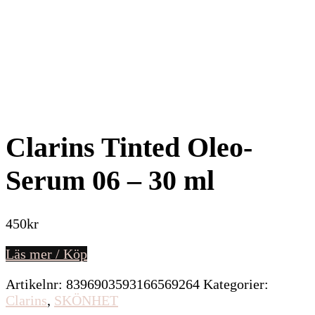
Clarins Tinted Oleo-
Serum 06 – 30 ml
450
kr
Läs mer / Köp
Artikelnr:
8396903593166569264
Kategorier:
Clarins
,
SKÖNHET