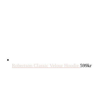
Robertson Classic Velour Hoodie
599
kr