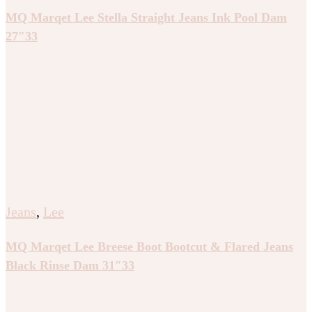
MQ Marqet Lee Stella Straight Jeans Ink Pool Dam
27″33
Jeans
,
Lee
MQ Marqet Lee Breese Boot Bootcut & Flared Jeans
Black Rinse Dam 31″33