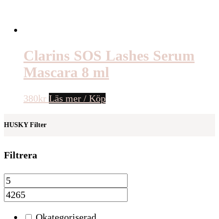
Clarins SOS Lashes Serum
Mascara 8 ml
380
kr
Läs mer / Köp
HUSKY Filter
Filtrera
Okategoriserad