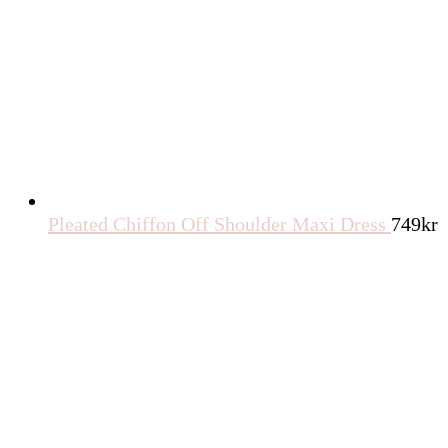
Pleated Chiffon Off Shoulder Maxi Dress
749
kr