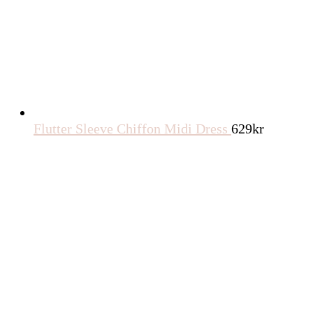
Flutter Sleeve Chiffon Midi Dress
629
kr