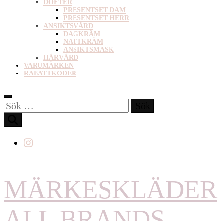
DOFTER
PRESENTSET DAM
PRESENTSET HERR
ANSIKTSVÅRD
DAGKRÄM
NATTKRÄM
ANSIKTSMASK
HÅRVÅRD
VARUMÄRKEN
RABATTKODER
Sök
efter:
MÄRKESKLÄDER
ALL BRANDS