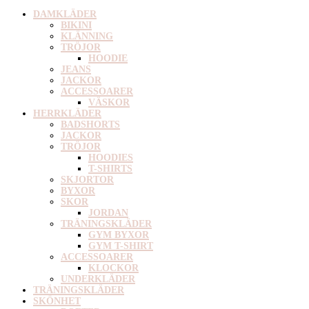
DAMKLÄDER
BIKINI
KLÄNNING
TRÖJOR
HOODIE
JEANS
JACKOR
ACCESSOARER
VÄSKOR
HERRKLÄDER
BADSHORTS
JACKOR
TRÖJOR
HOODIES
T-SHIRTS
SKJORTOR
BYXOR
SKOR
JORDAN
TRÄNINGSKLÄDER
GYM BYXOR
GYM T-SHIRT
ACCESSOARER
KLOCKOR
UNDERKLÄDER
TRÄNINGSKLÄDER
SKÖNHET