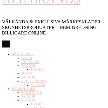
VÄLKÄNDA & EXKLUSIVA MÄRKESKLÄDER –
SKÖNHETSPRODUKTER – HEMINREDNING
BILLIGARE ONLINE
DAMKLÄDER
BIKINI
KLÄNNING
TRÖJOR
HOODIE
JEANS
JACKOR
ACCESSOARER
VÄSKOR
HERRKLÄDER
BADSHORTS
JACKOR
TRÖJOR
HOODIES