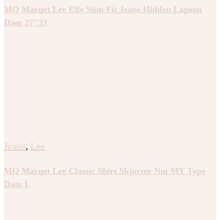
MQ Marqet Lee Elly Slim Fit Jeans Hidden Lagoon
Dam 27″33
Jeans
,
Lee
MQ Marqet Lee Classic Shirt Skjortor Not MY Type
Dam L