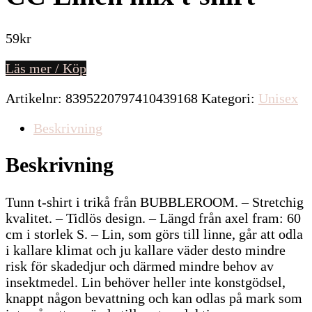
59
kr
Läs mer / Köp
Artikelnr:
8395220797410439168
Kategori:
Unisex
Beskrivning
Beskrivning
Tunn t-shirt i trikå från BUBBLEROOM. – Stretchig
kvalitet. – Tidlös design. – Längd från axel fram: 60
cm i storlek S. – Lin, som görs till linne, går att odla
i kallare klimat och ju kallare väder desto mindre
risk för skadedjur och därmed mindre behov av
insektmedel. Lin behöver heller inte konstgödsel,
knappt någon bevattning och kan odlas på mark som