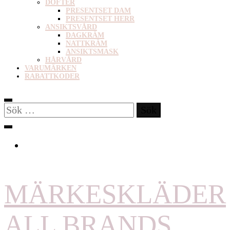
DOFTER
PRESENTSET DAM
PRESENTSET HERR
ANSIKTSVÅRD
DAGKRÄM
NATTKRÄM
ANSIKTSMASK
HÅRVÅRD
VARUMÄRKEN
RABATTKODER
Sök
efter:
MÄRKESKLÄDER
ALL BRANDS