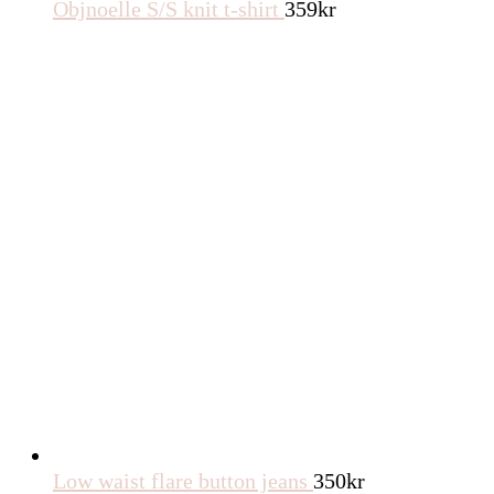
Objnoelle S/S knit t-shirt
359
kr
Low waist flare button jeans
350
kr