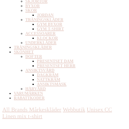
SKJORTOR
BYXOR
SKOR
JORDAN
TRÄNINGSKLÄDER
GYM BYXOR
GYM T-SHIRT
ACCESSOARER
KLOCKOR
UNDERKLÄDER
TRÄNINGSKLÄDER
SKÖNHET
DOFTER
PRESENTSET DAM
PRESENTSET HERR
ANSIKTSVÅRD
DAGKRÄM
NATTKRÄM
ANSIKTSMASK
HÅRVÅRD
VARUMÄRKEN
RABATTKODER
All Brands Mårkeskläder
Webbutik
Unisex
CC
Linen mix t-shirt