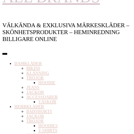
VÄLKÄNDA & EXKLUSIVA MÄRKESKLÄDER –
SKÖNHETSPRODUKTER – HEMINREDNING
BILLIGARE ONLINE
DAMKLÄDER
BIKINI
KLÄNNING
TRÖJOR
HOODIE
JEANS
JACKOR
ACCESSOARER
VÄSKOR
HERRKLÄDER
BADSHORTS
JACKOR
TRÖJOR
HOODIES
T-SHIRTS