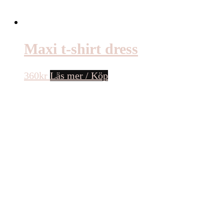
Maxi t-shirt dress
360
kr
Läs mer / Köp