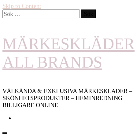
Skip to Content
Sök
efter:
MÄRKESKLÄDER
ALL BRANDS
VÄLKÄNDA & EXKLUSIVA MÄRKESKLÄDER –
SKÖNHETSPRODUKTER – HEMINREDNING
BILLIGARE ONLINE