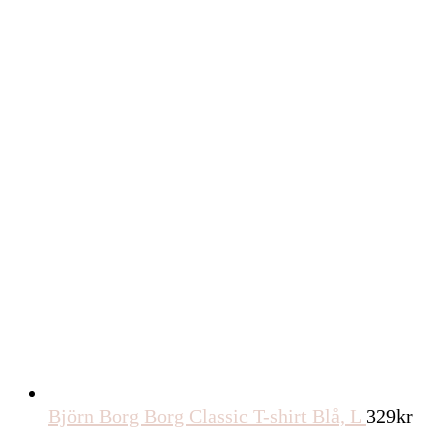
Björn Borg Borg Classic T-shirt Blå, L
329
kr