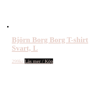
Björn Borg Borg T-shirt
Svart, L
299
kr
Läs mer / Köp