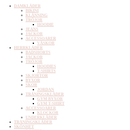
DAMKLÄDER
BIKINI
KLÄNNING
TRÖJOR
HOODIE
JEANS
JACKOR
ACCESSOARER
VÄSKOR
HERRKLÄDER
BADSHORTS
JACKOR
TRÖJOR
HOODIES
T-SHIRTS
SKJORTOR
BYXOR
SKOR
JORDAN
TRÄNINGSKLÄDER
GYM BYXOR
GYM T-SHIRT
ACCESSOARER
KLOCKOR
UNDERKLÄDER
TRÄNINGSKLÄDER
SKÖNHET