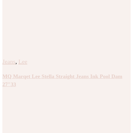
Jeans
,
Lee
MQ Marqet Lee Stella Straight Jeans Ink Pool Dam
27″33