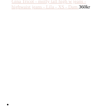
Gina Tricot - molly tall high w jeans -
highwaist jeans - Lila - XS - Dam
360
kr