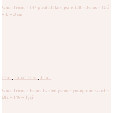
Gina Tricot – 14+ pleated flare jeans tall – Jeans – Grå
– L – Dam
Dam
,
Gina Tricot
,
Jeans
Gina Tricot – Iconic twisted jeans – young-mid-waist –
Blå – 146 – Tjej