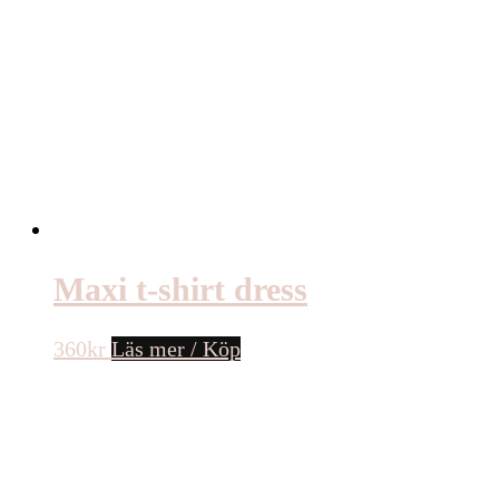
Maxi t-shirt dress
360
kr
Läs mer / Köp