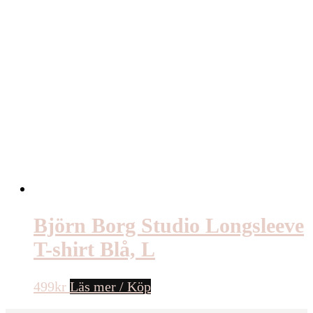
Björn Borg Studio Longsleeve
T-shirt Blå, L
499
kr
Läs mer / Köp