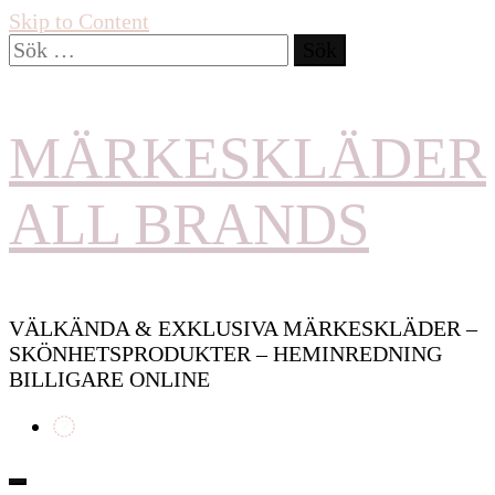
Skip to Content
Sök
efter:
MÄRKESKLÄDER
ALL BRANDS
VÄLKÄNDA & EXKLUSIVA MÄRKESKLÄDER –
SKÖNHETSPRODUKTER – HEMINREDNING
BILLIGARE ONLINE