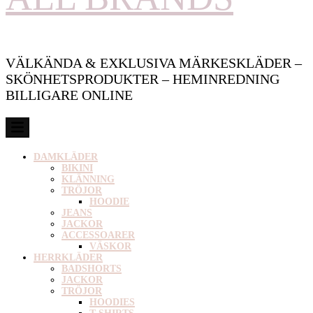
VÄLKÄNDA & EXKLUSIVA MÄRKESKLÄDER –
SKÖNHETSPRODUKTER – HEMINREDNING
BILLIGARE ONLINE
DAMKLÄDER
BIKINI
KLÄNNING
TRÖJOR
HOODIE
JEANS
JACKOR
ACCESSOARER
VÄSKOR
HERRKLÄDER
BADSHORTS
JACKOR
TRÖJOR
HOODIES