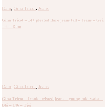
Dam
,
Gina Tricot
,
Jeans
Gina Tricot – 14+ pleated flare jeans tall – Jeans – Grå
– L – Dam
Dam
,
Gina Tricot
,
Jeans
Gina Tricot – Iconic twisted jeans – young-mid-waist –
Blå – 146 – Tjej