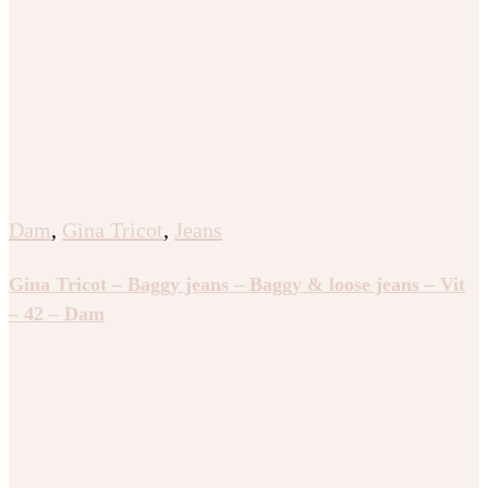
Dam
,
Gina Tricot
,
Jeans
Gina Tricot – Baggy jeans – Baggy & loose jeans – Vit
– 42 – Dam