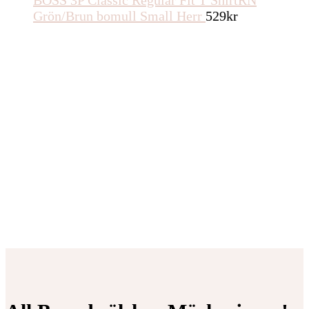
BOSS 3P Classic Regular Fit T ShirtRN
Grön/Brun bomull Small Herr
529
kr