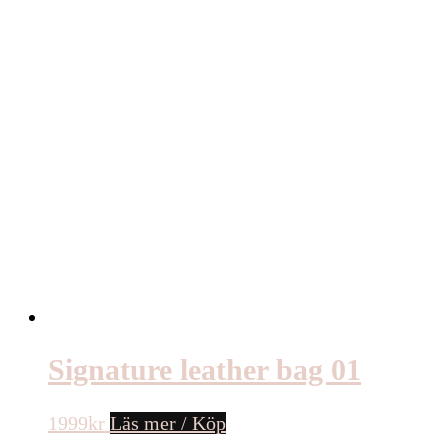
Signature leather bag 01
1999
kr
Läs mer / Köp