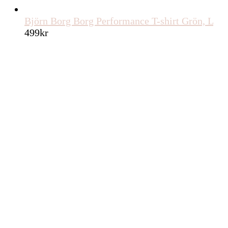
Björn Borg Borg Performance T-shirt Grön, L
499
kr