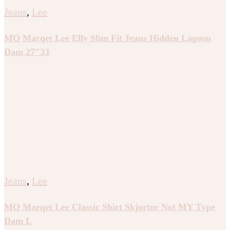
Jeans
,
Lee
MQ Marqet Lee Elly Slim Fit Jeans Hidden Lagoon
Dam 27″33
Jeans
,
Lee
MQ Marqet Lee Classic Shirt Skjortor Not MY Type
Dam L