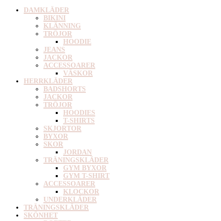
DAMKLÄDER
BIKINI
KLÄNNING
TRÖJOR
HOODIE
JEANS
JACKOR
ACCESSOARER
VÄSKOR
HERRKLÄDER
BADSHORTS
JACKOR
TRÖJOR
HOODIES
T-SHIRTS
SKJORTOR
BYXOR
SKOR
JORDAN
TRÄNINGSKLÄDER
GYM BYXOR
GYM T-SHIRT
ACCESSOARER
KLOCKOR
UNDERKLÄDER
TRÄNINGSKLÄDER
SKÖNHET