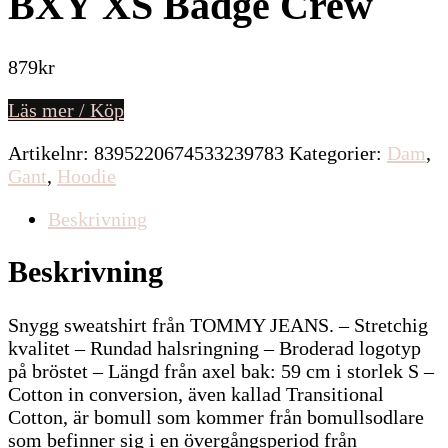
BXY XS Badge Crew
879
kr
Läs mer / Köp
Artikelnr:
8395220674533239783
Kategorier:
Dam
,
Gant
,
Hoodie
Beskrivning
Beskrivning
Snygg sweatshirt från TOMMY JEANS. – Stretchig
kvalitet – Rundad halsringning – Broderad logotyp
på bröstet – Längd från axel bak: 59 cm i storlek S –
Cotton in conversion, även kallad Transitional
Cotton, är bomull som kommer från bomullsodlare
som befinner sig i en övergångsperiod från