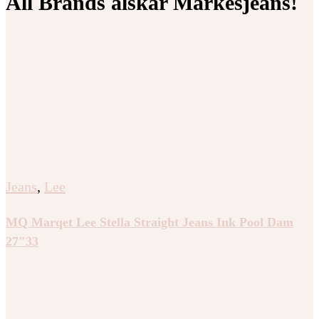
All Brands älskar Märkesjeans!
Jeans
,
Lee
MQ Marqet Lee Stella Straight Jeans Ink Pool Dam
27″33