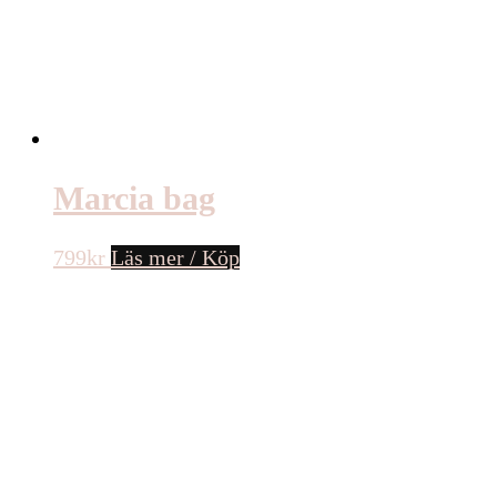
Marcia bag
799
kr
Läs mer / Köp