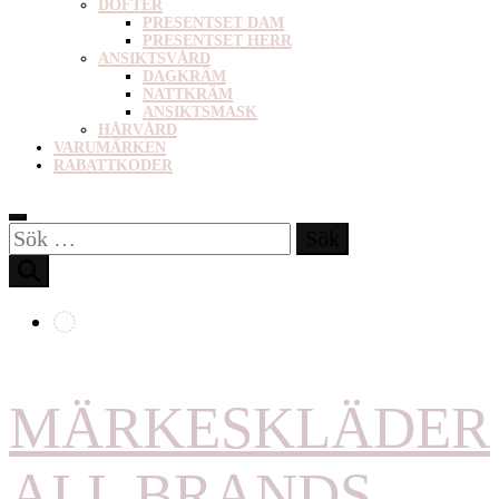
DOFTER
PRESENTSET DAM
PRESENTSET HERR
ANSIKTSVÅRD
DAGKRÄM
NATTKRÄM
ANSIKTSMASK
HÅRVÅRD
VARUMÄRKEN
RABATTKODER
Sök
efter:
MÄRKESKLÄDER
ALL BRANDS