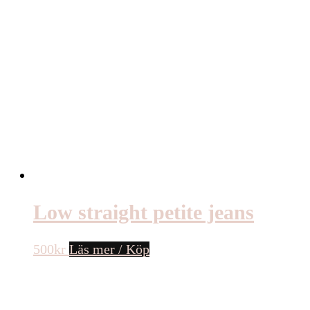
Low straight petite jeans
500
kr
Läs mer / Köp