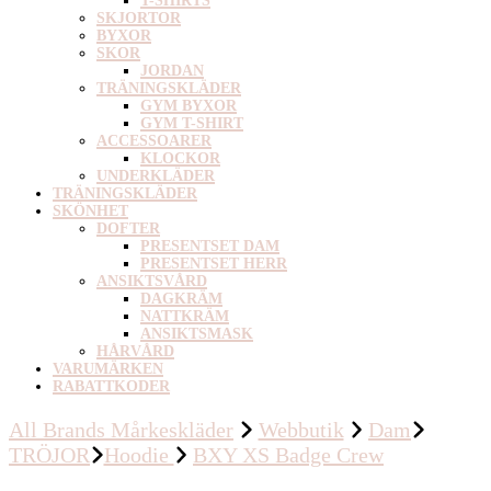
T-SHIRTS
SKJORTOR
BYXOR
SKOR
JORDAN
TRÄNINGSKLÄDER
GYM BYXOR
GYM T-SHIRT
ACCESSOARER
KLOCKOR
UNDERKLÄDER
TRÄNINGSKLÄDER
SKÖNHET
DOFTER
PRESENTSET DAM
PRESENTSET HERR
ANSIKTSVÅRD
DAGKRÄM
NATTKRÄM
ANSIKTSMASK
HÅRVÅRD
VARUMÄRKEN
RABATTKODER
All Brands Mårkeskläder
Webbutik
Dam
TRÖJOR
Hoodie
BXY XS Badge Crew