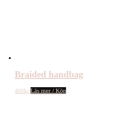
Braided handbag
400
kr
Läs mer / Köp