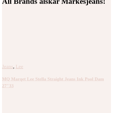
All Brands älskar Märkesjeans!
Jeans
,
Lee
MQ Marqet Lee Stella Straight Jeans Ink Pool Dam
27″33