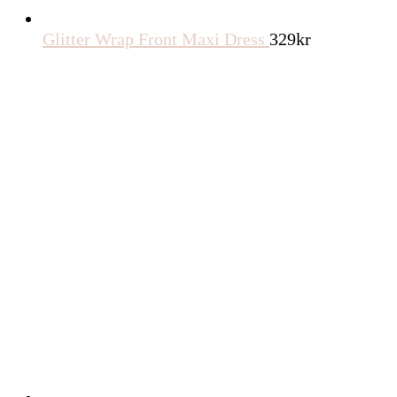
Glitter Wrap Front Maxi Dress
329
kr