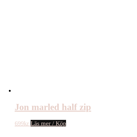
Jon marled half zip
699
kr
Läs mer / Köp