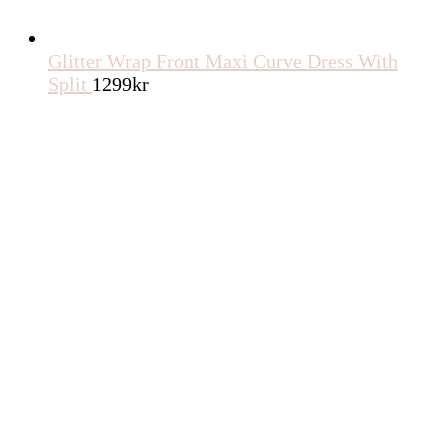
Glitter Wrap Front Maxi Curve Dress With
Split
1299
kr