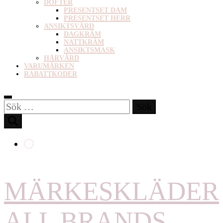
DOFTER
PRESENTSET DAM
PRESENTSET HERR
ANSIKTSVÅRD
DAGKRÄM
NATTKRÄM
ANSIKTSMASK
HÅRVÅRD
VARUMÄRKEN
RABATTKODER
Sök
efter:
MÄRKESKLÄDER
ALL BRANDS