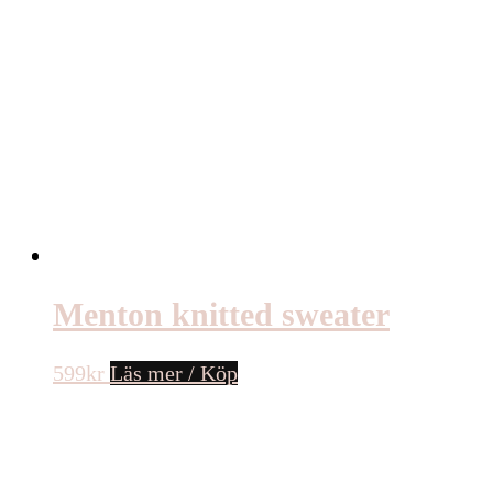
Menton knitted sweater
599
kr
Läs mer / Köp