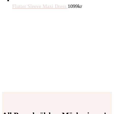
Flutter Sleeve Maxi Dress
1099
kr