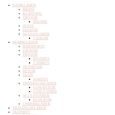
DAMKLÄDER
BIKINI
KLÄNNING
TRÖJOR
HOODIE
JEANS
JACKOR
ACCESSOARER
VÄSKOR
HERRKLÄDER
BADSHORTS
JACKOR
TRÖJOR
HOODIES
T-SHIRTS
SKJORTOR
BYXOR
SKOR
JORDAN
TRÄNINGSKLÄDER
GYM BYXOR
GYM T-SHIRT
ACCESSOARER
KLOCKOR
UNDERKLÄDER
TRÄNINGSKLÄDER
SKÖNHET