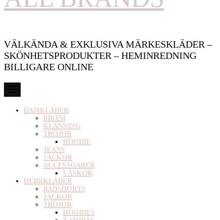
VÄLKÄNDA & EXKLUSIVA MÄRKESKLÄDER –
SKÖNHETSPRODUKTER – HEMINREDNING
BILLIGARE ONLINE
DAMKLÄDER
BIKINI
KLÄNNING
TRÖJOR
HOODIE
JEANS
JACKOR
ACCESSOARER
VÄSKOR
HERRKLÄDER
BADSHORTS
JACKOR
TRÖJOR
HOODIES