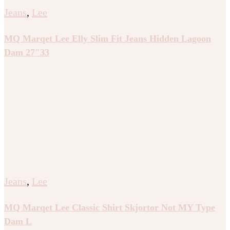
Jeans
,
Lee
MQ Marqet Lee Elly Slim Fit Jeans Hidden Lagoon
Dam 27″33
Jeans
,
Lee
MQ Marqet Lee Classic Shirt Skjortor Not MY Type
Dam L