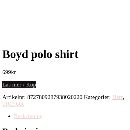
Boyd polo shirt
699
kr
Läs mer / Köp
Artikelnr:
8727809287938020220
Kategorier:
Herr
,
TRÖJOR
Beskrivning