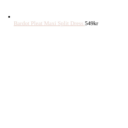
Bardot Pleat Maxi Split Dress
549
kr