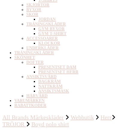
T-SHIRTS
SKJORTOR
BYXOR
SKOR
JORDAN
TRÄNINGSKLÄDER
GYM BYXOR
GYM T-SHIRT
ACCESSOARER
KLOCKOR
UNDERKLÄDER
TRÄNINGSKLÄDER
SKÖNHET
DOFTER
PRESENTSET DAM
PRESENTSET HERR
ANSIKTSVÅRD
DAGKRÄM
NATTKRÄM
ANSIKTSMASK
HÅRVÅRD
VARUMÄRKEN
RABATTKODER
All Brands Mårkeskläder
Webbutik
Herr
TRÖJOR
Boyd polo shirt