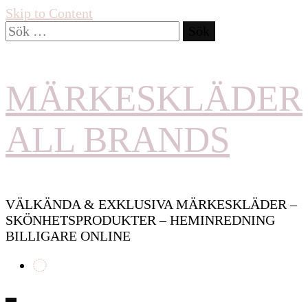
Skip to Content
Sök
efter:
MÄRKESKLÄDER
ALL BRANDS
VÄLKÄNDA & EXKLUSIVA MÄRKESKLÄDER –
SKÖNHETSPRODUKTER – HEMINREDNING
BILLIGARE ONLINE