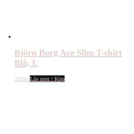
Björn Borg Borg Tech T-shirt
Gul, L
499
kr
Läs mer / Köp