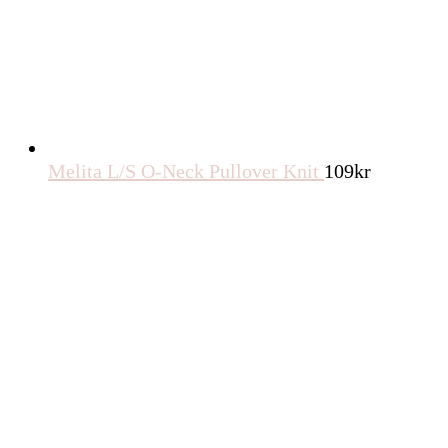
Björn Borg Borg Sports T-shirt Svart, L
329
kr
Gina Tricot - Printed oversized tee - T-shirts