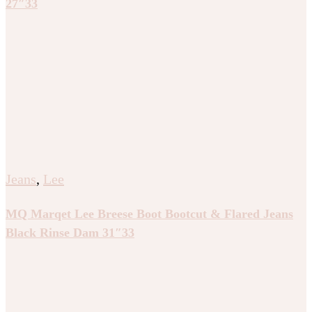
Jeans
,
Lee
MQ Marqet Lee Elly Slim Fit Jeans Hidden Lagoon
Dam 27″33
Jeans
,
Lee
MQ Marqet Lee Classic Shirt Skjortor Not MY Type
Dam L