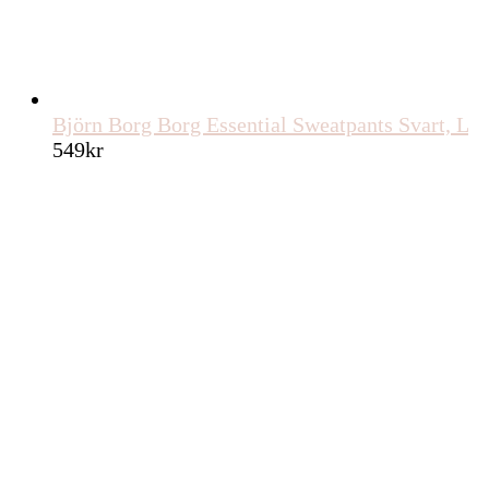
Jeans
,
Lee
MQ Marqet Lee Stella Straight Jeans Ink Pool Dam
27″33