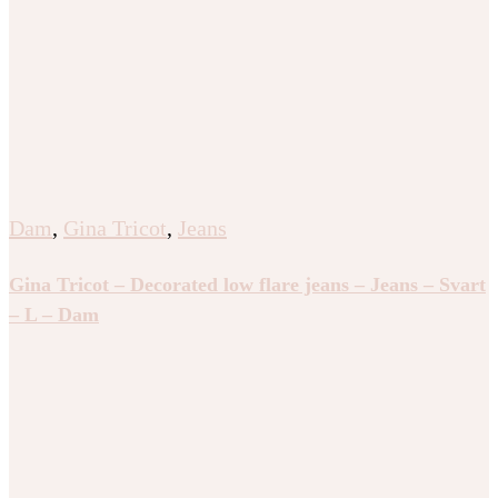
Gina Tricot – Low wide front seam jeans – wide jeans –
Svart – 40 – Dam
Dam
,
Gina Tricot
,
Jeans
Gina Tricot – Low wide front seam jeans – wide jeans –
Vit – 44 – Dam