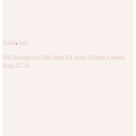
Jeans
,
Lee
MQ Marqet Lee Flap Pocket Jessica Bootcut & Flared
Jeans Bestowed Upon Dam 26″31
Byxor
,
Dr Denim
,
Jeans
,
Skinny
Lexy Bootcut