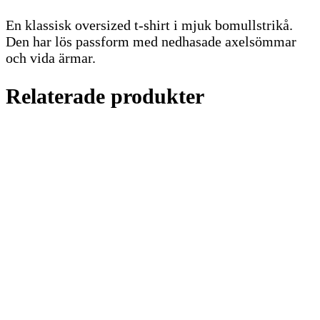
Björn Borg Ace Slim T-shirt
Blå, L
329
kr
Läs mer / Köp