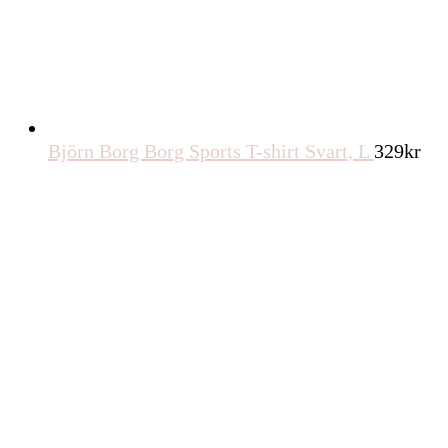
med tryck - Rosa - XXS - Dam
260
kr