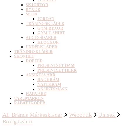
T-SHIRTS
SKJORTOR
BYXOR
SKOR
JORDAN
TRÄNINGSKLÄDER
GYM BYXOR
GYM T-SHIRT
ACCESSOARER
KLOCKOR
UNDERKLÄDER
TRÄNINGSKLÄDER
SKÖNHET
DOFTER
PRESENTSET DAM
PRESENTSET HERR
ANSIKTSVÅRD
DAGKRÄM
NATTKRÄM
ANSIKTSMASK
HÅRVÅRD
VARUMÄRKEN
RABATTKODER
All Brands Mårkeskläder
Webbutik
Unisex
Boxig t-shirt