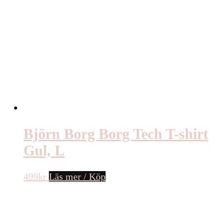
Björn Borg Borg T-shirt Blå,
L
299
kr
Läs mer / Köp