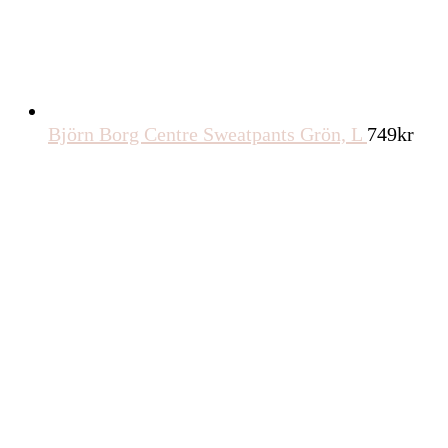
549
kr
All Brands älskar Märkesjeans!