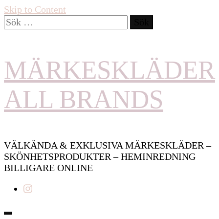
Skip to Content
Sök
efter:
MÄRKESKLÄDER
ALL BRANDS
VÄLKÄNDA & EXKLUSIVA MÄRKESKLÄDER –
SKÖNHETSPRODUKTER – HEMINREDNING
BILLIGARE ONLINE