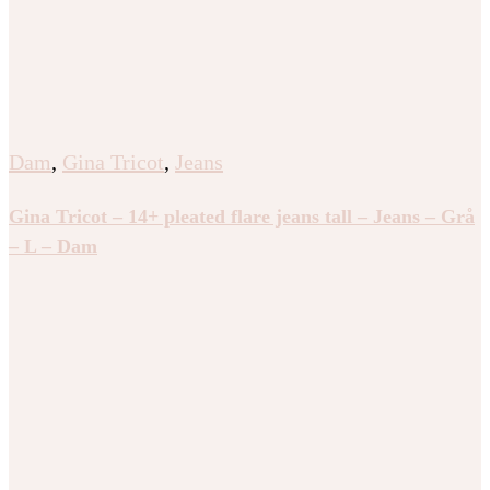
Dam
,
Gina Tricot
,
Jeans
Gina Tricot – Wide petite jeans – wide jeans – Blå – 36
– Dam