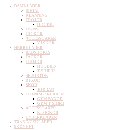
DAMKLÄDER
BIKINI
KLÄNNING
TRÖJOR
HOODIE
JEANS
JACKOR
ACCESSOARER
VÄSKOR
HERRKLÄDER
BADSHORTS
JACKOR
TRÖJOR
HOODIES
T-SHIRTS
SKJORTOR
BYXOR
SKOR
JORDAN
TRÄNINGSKLÄDER
GYM BYXOR
GYM T-SHIRT
ACCESSOARER
KLOCKOR
UNDERKLÄDER
TRÄNINGSKLÄDER
SKÖNHET