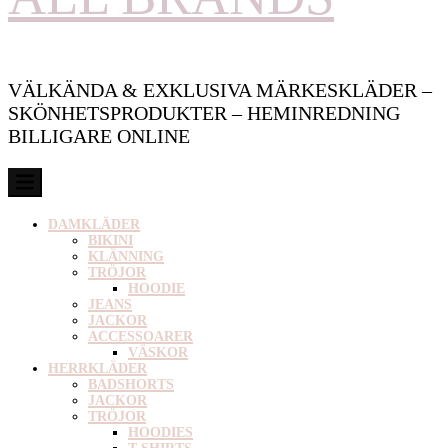
VÄLKÄNDA & EXKLUSIVA MÄRKESKLÄDER –
SKÖNHETSPRODUKTER – HEMINREDNING
BILLIGARE ONLINE
DAMKLÄDER
BIKINI
KLÄNNING
TRÖJOR
HOODIE
JEANS
JACKOR
ACCESSOARER
VÄSKOR
HERRKLÄDER
BADSHORTS
JACKOR
TRÖJOR
HOODIES