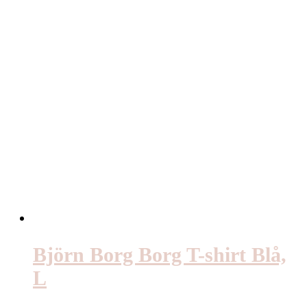
Björn Borg Borg T-shirt
Svart, L
299
kr
Läs mer / Köp