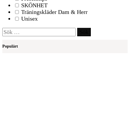
Melita L/S O-Neck Pullover Knit
109
kr