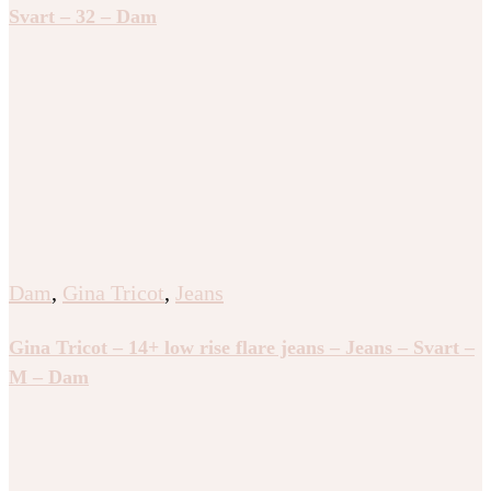
Dam
,
Gina Tricot
,
Jeans
Gina Tricot – 14+ pleated flare jeans tall – Jeans – Grå
– L – Dam
Dam
,
Gina Tricot
,
Jeans
Gina Tricot – Iconic twisted jeans – young-mid-waist –
Blå – 146 – Tjej