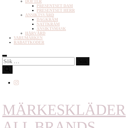
DOFTER
PRESENTSET DAM
PRESENTSET HERR
ANSIKTSVÅRD
DAGKRÄM
NATTKRÄM
ANSIKTSMASK
HÅRVÅRD
VARUMÄRKEN
RABATTKODER
Sök
efter:
MÄRKESKLÄDER
ALL BRANDS