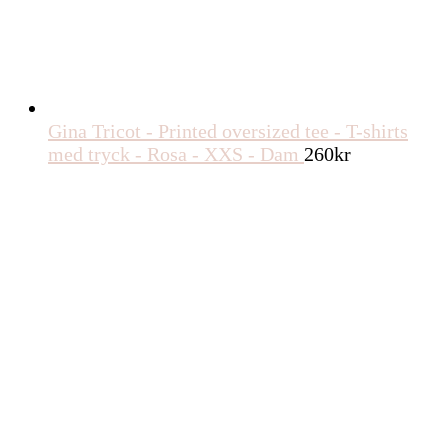
Björn Borg Centre Sweatpants Grön, L
749
kr
Björn Borg Borg Essential Sweatpants Svart, L