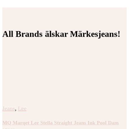
Jeans
,
Lee
MQ Marqet Lee Breese Boot Bootcut & Flared Jeans
Black Rinse Dam 31″33