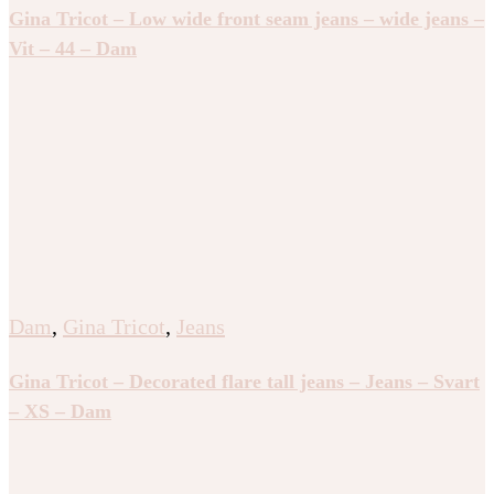
Dam
,
Gina Tricot
,
Jeans
Gina Tricot – Molly high waist jeans – highwaist jeans
– Blå – XS – Dam
Dam
,
Gina Tricot
,
Jeans
Gina Tricot – Satorial tall jeans – mid waist jeans – Blå