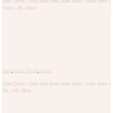
Gina Tricot – Low wide front seam jeans – wide jeans –
Svart – 40 – Dam
Dam
,
Gina Tricot
,
Jeans
Gina Tricot – Low wide front seam jeans – wide jeans –
Vit – 44 – Dam