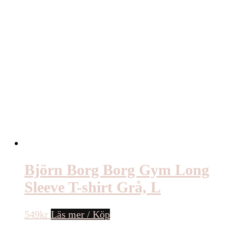
Björn Borg Borg Gym Long
Sleeve T-shirt Grå, L
549
kr
Läs mer / Köp