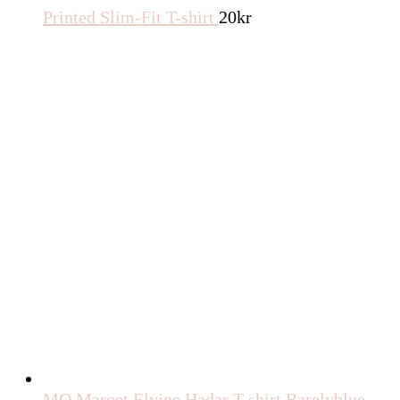
Printed Slim-Fit T-shirt
20
kr
MQ Marqet Elvine Hadar T-shirt Barelyblue