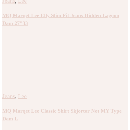
Jeans
,
Lee
MQ Marqet Lee Elly Slim Fit Jeans Hidden Lagoon
Dam 27″33
Jeans
,
Lee
MQ Marqet Lee Classic Shirt Skjortor Not MY Type
Dam L