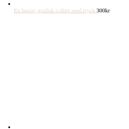
En boxig, grafisk t-shirt med tryck
300
kr