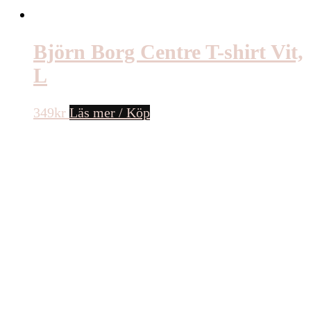
Björn Borg Centre T-shirt Vit,
L
349
kr
Läs mer / Köp