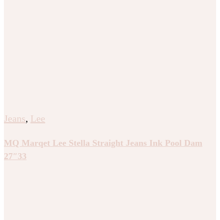
Jeans
,
Lee
MQ Marqet Lee Stella Straight Jeans Ink Pool Dam
27″33