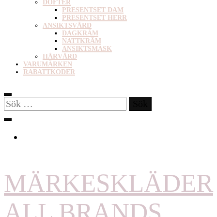
DOFTER
PRESENTSET DAM
PRESENTSET HERR
ANSIKTSVÅRD
DAGKRÄM
NATTKRÄM
ANSIKTSMASK
HÅRVÅRD
VARUMÄRKEN
RABATTKODER
Sök
efter:
MÄRKESKLÄDER
ALL BRANDS