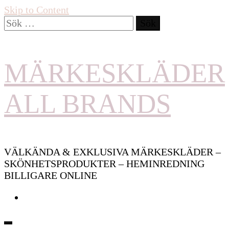
Skip to Content
Sök
efter:
MÄRKESKLÄDER
ALL BRANDS
VÄLKÄNDA & EXKLUSIVA MÄRKESKLÄDER –
SKÖNHETSPRODUKTER – HEMINREDNING
BILLIGARE ONLINE