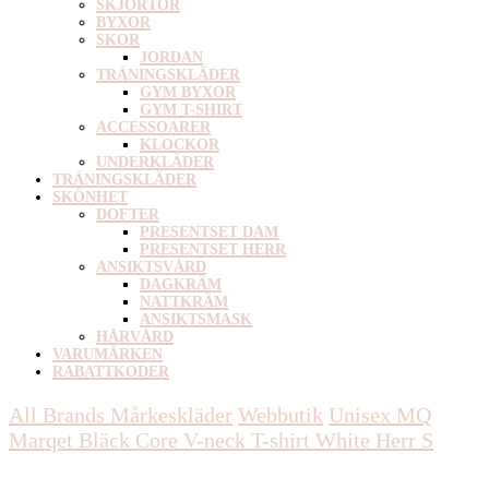
SKJORTOR
BYXOR
SKOR
JORDAN
TRÄNINGSKLÄDER
GYM BYXOR
GYM T-SHIRT
ACCESSOARER
KLOCKOR
UNDERKLÄDER
TRÄNINGSKLÄDER
SKÖNHET
DOFTER
PRESENTSET DAM
PRESENTSET HERR
ANSIKTSVÅRD
DAGKRÄM
NATTKRÄM
ANSIKTSMASK
HÅRVÅRD
VARUMÄRKEN
RABATTKODER
All Brands Mårkeskläder
Webbutik
Unisex
MQ
Marqet Bläck Core V-neck T-shirt White Herr S