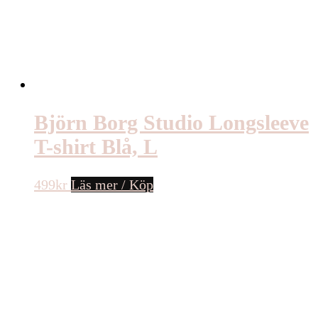
Björn Borg Studio Longsleeve
T-shirt Blå, L
499
kr
Läs mer / Köp