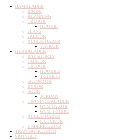
DAMKLÄDER
BIKINI
KLÄNNING
TRÖJOR
HOODIE
JEANS
JACKOR
ACCESSOARER
VÄSKOR
HERRKLÄDER
BADSHORTS
JACKOR
TRÖJOR
HOODIES
T-SHIRTS
SKJORTOR
BYXOR
SKOR
JORDAN
TRÄNINGSKLÄDER
GYM BYXOR
GYM T-SHIRT
ACCESSOARER
KLOCKOR
UNDERKLÄDER
TRÄNINGSKLÄDER
SKÖNHET