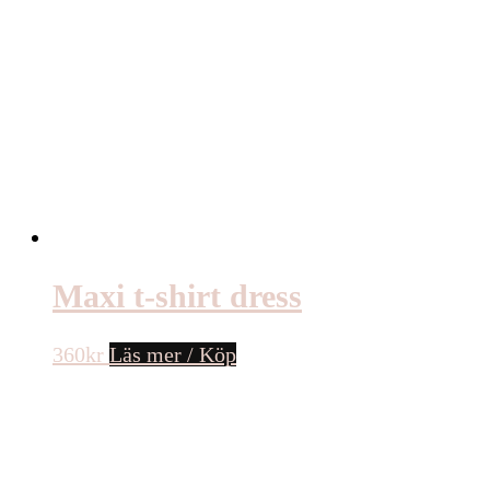
Maxi t-shirt dress
360
kr
Läs mer / Köp