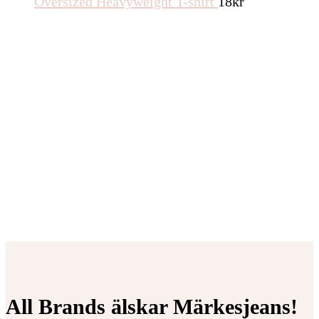
Oversized Heavyweight T-shirt
18
kr
All Brands älskar Märkesjeans!