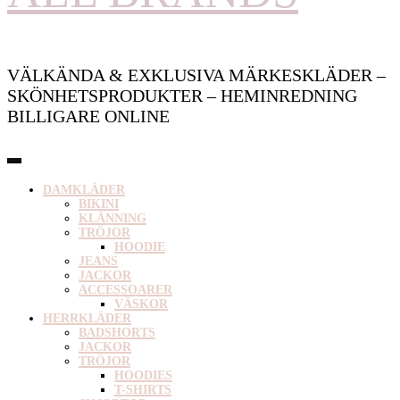
VÄLKÄNDA & EXKLUSIVA MÄRKESKLÄDER –
SKÖNHETSPRODUKTER – HEMINREDNING
BILLIGARE ONLINE
DAMKLÄDER
BIKINI
KLÄNNING
TRÖJOR
HOODIE
JEANS
JACKOR
ACCESSOARER
VÄSKOR
HERRKLÄDER
BADSHORTS
JACKOR
TRÖJOR
HOODIES
T-SHIRTS