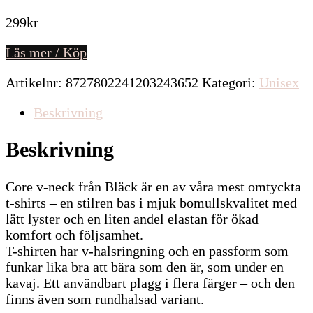
299
kr
Läs mer / Köp
Artikelnr:
8727802241203243652
Kategori:
Unisex
Beskrivning
Beskrivning
Core v-neck från Bläck är en av våra mest omtyckta
t-shirts – en stilren bas i mjuk bomullskvalitet med
lätt lyster och en liten andel elastan för ökad
komfort och följsamhet.
T-shirten har v-halsringning och en passform som
funkar lika bra att bära som den är, som under en
kavaj. Ett användbart plagg i flera färger – och den
finns även som rundhalsad variant.