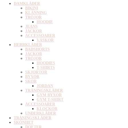
DAMKLÄDER
BIKINI
KLÄNNING
TRÖJOR
HOODIE
JEANS
JACKOR
ACCESSOARER
VÄSKOR
HERRKLÄDER
BADSHORTS
JACKOR
TRÖJOR
HOODIES
T-SHIRTS
SKJORTOR
BYXOR
SKOR
JORDAN
TRÄNINGSKLÄDER
GYM BYXOR
GYM T-SHIRT
ACCESSOARER
KLOCKOR
UNDERKLÄDER
TRÄNINGSKLÄDER
SKÖNHET
DOFTER