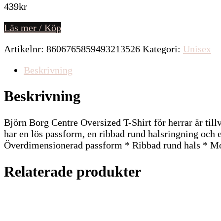
439
kr
Läs mer / Köp
Artikelnr:
8606765859493213526
Kategori:
Unisex
Beskrivning
Beskrivning
Björn Borg Centre Oversized T-Shirt för herrar är til
har en lös passform, en ribbad rund halsringning och 
Överdimensionerad passform * Ribbad rund hals * Mo
Relaterade produkter