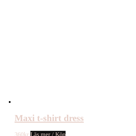
Maxi t-shirt dress
360
kr
Läs mer / Köp