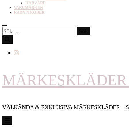
HÅRVÅRD
VARUMÄRKEN
RABATTKODER
Sök
efter:
MÄRKESKLÄDER 
VÄLKÄNDA & EXKLUSIVA MÄRKESKLÄDER – S