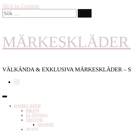
Skip to Content
Sök
efter:
MÄRKESKLÄDER 
VÄLKÄNDA & EXKLUSIVA MÄRKESKLÄDER – S
DAMKLÄDER
BIKINI
KLÄNNING
TRÖJOR
HOODIE
JEANS