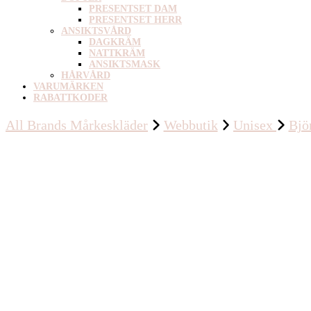
PRESENTSET DAM
PRESENTSET HERR
ANSIKTSVÅRD
DAGKRÄM
NATTKRÄM
ANSIKTSMASK
HÅRVÅRD
VARUMÄRKEN
RABATTKODER
All Brands Mårkeskläder
Webbutik
Unisex
Bjö