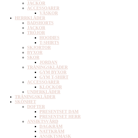
JACKOR
ACCESSOARER
VÄSKOR
HERRKLÄDER
BADSHORTS
JACKOR
TRÖJOR
HOODIES
T-SHIRTS
SKJORTOR
BYXOR
SKOR
JORDAN
TRÄNINGSKLÄDER
GYM BYXOR
GYM T-SHIRT
ACCESSOARER
KLOCKOR
UNDERKLÄDER
TRÄNINGSKLÄDER
SKÖNHET
DOFTER
PRESENTSET DAM
PRESENTSET HERR
ANSIKTSVÅRD
DAGKRÄM
NATTKRÄM
ANSIKTSMASK