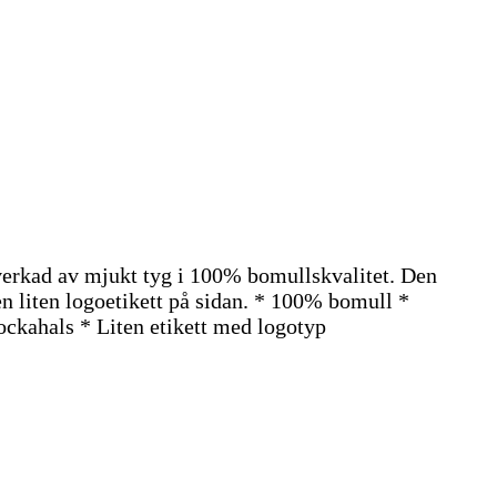
lverkad av mjukt tyg i 100% bomullskvalitet. Den
en liten logoetikett på sidan. * 100% bomull *
ckahals * Liten etikett med logotyp