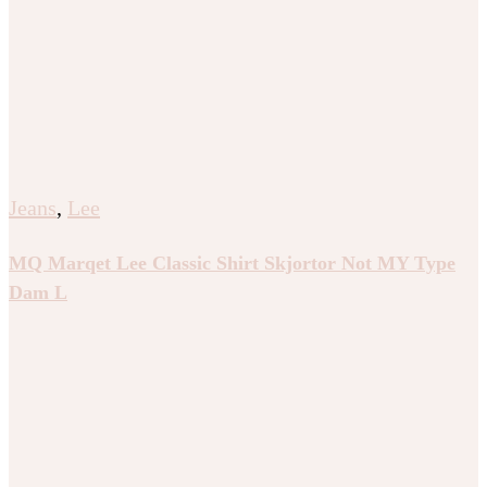
Jeans
,
Lee
MQ Marqet Lee Classic Shirt Skjortor Not MY Type
Dam L