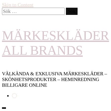
Skip to Content
Sök
efter:
MÄRKESKLÄDER
ALL BRANDS
VÄLKÄNDA & EXKLUSIVA MÄRKESKLÄDER –
SKÖNHETSPRODUKTER – HEMINREDNING
BILLIGARE ONLINE