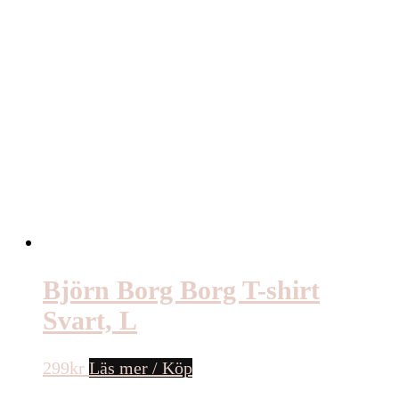
Björn Borg Borg T-shirt
Svart, L
299
kr
Läs mer / Köp