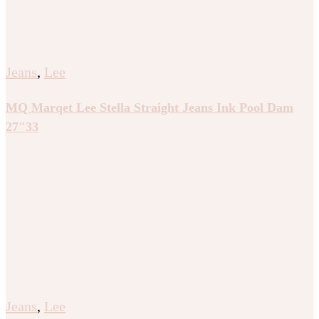
Jeans
,
Lee
MQ Marqet Lee Stella Straight Jeans Ink Pool Dam
27″33
Jeans
,
Lee