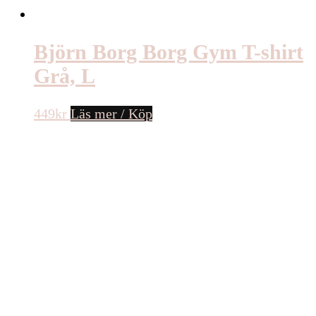
Björn Borg Borg Gym T-shirt
Grå, L
449
kr
Läs mer / Köp