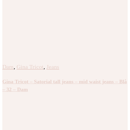
Dam
,
Gina Tricot
,
Jeans
Gina Tricot – Satorial tall jeans – mid waist jeans – Blå
– 32 – Dam