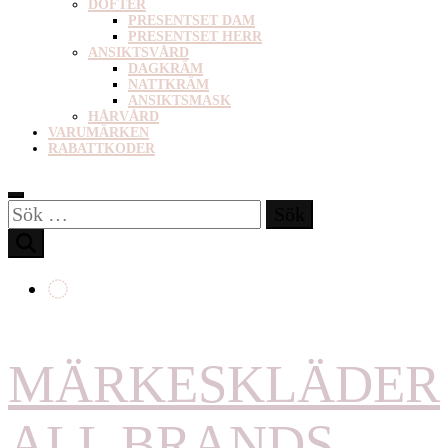
DOFTER
PRESENTSET DAM
PRESENTSET HERR
ANSIKTSVÅRD
DAGKRÄM
NATTKRÄM
ANSIKTSMASK
HÅRVÅRD
VARUMÄRKEN
RABATTKODER
Sök
efter:
MÄRKESKLÄDER
ALL BRANDS