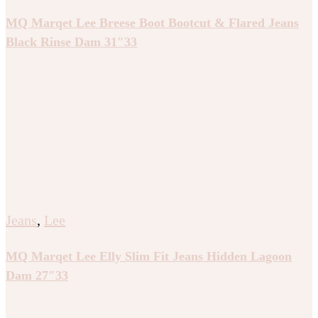
MQ Marqet Lee Breese Boot Bootcut & Flared Jeans
Black Rinse Dam 31″33
Jeans
,
Lee
MQ Marqet Lee Elly Slim Fit Jeans Hidden Lagoon
Dam 27″33