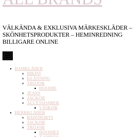
VÄLKÄNDA & EXKLUSIVA MÄRKESKLÄDER –
SKÖNHETSPRODUKTER – HEMINREDNING
BILLIGARE ONLINE
DAMKLÄDER
BIKINI
KLÄNNING
TRÖJOR
HOODIE
JEANS
JACKOR
ACCESSOARER
VÄSKOR
HERRKLÄDER
BADSHORTS
JACKOR
TRÖJOR
HOODIES