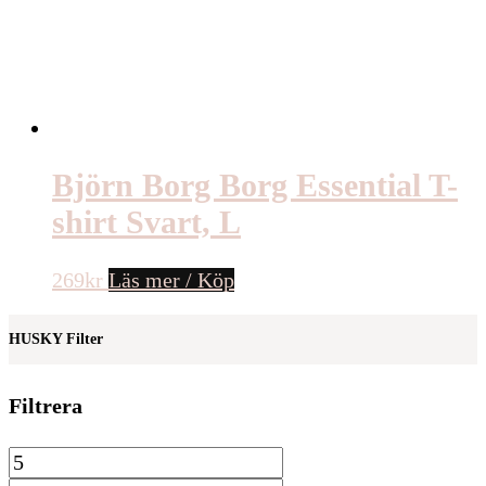
Björn Borg Borg Essential T-
shirt Svart, L
269
kr
Läs mer / Köp
HUSKY Filter
Filtrera