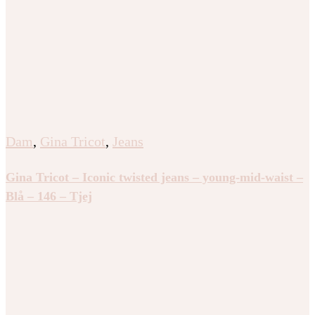
Dam
,
Gina Tricot
,
Jeans
Gina Tricot – Iconic twisted jeans – young-mid-waist –
Blå – 146 – Tjej