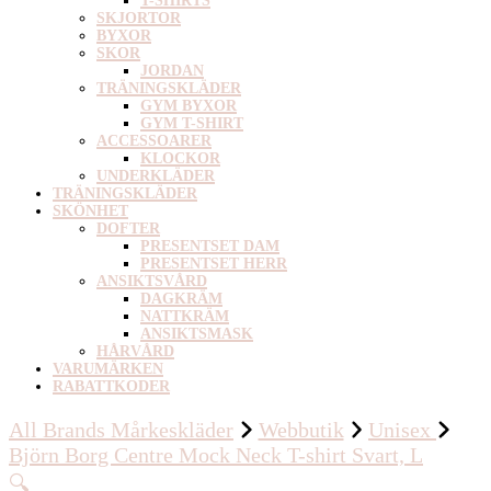
T-SHIRTS
SKJORTOR
BYXOR
SKOR
JORDAN
TRÄNINGSKLÄDER
GYM BYXOR
GYM T-SHIRT
ACCESSOARER
KLOCKOR
UNDERKLÄDER
TRÄNINGSKLÄDER
SKÖNHET
DOFTER
PRESENTSET DAM
PRESENTSET HERR
ANSIKTSVÅRD
DAGKRÄM
NATTKRÄM
ANSIKTSMASK
HÅRVÅRD
VARUMÄRKEN
RABATTKODER
All Brands Mårkeskläder
Webbutik
Unisex
Björn Borg Centre Mock Neck T-shirt Svart, L
🔍