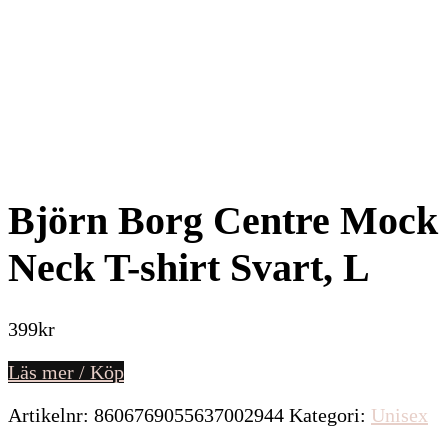
Björn Borg Centre Mock
Neck T-shirt Svart, L
399
kr
Läs mer / Köp
Artikelnr:
8606769055637002944
Kategori:
Unisex