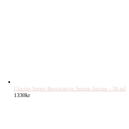
Clarins Super Restorative Serum Serum - 30 ml
1330
kr