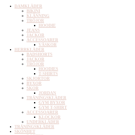
DAMKLÄDER
BIKINI
KLÄNNING
TRÖJOR
HOODIE
JEANS
JACKOR
ACCESSOARER
VÄSKOR
HERRKLÄDER
BADSHORTS
JACKOR
TRÖJOR
HOODIES
T-SHIRTS
SKJORTOR
BYXOR
SKOR
JORDAN
TRÄNINGSKLÄDER
GYM BYXOR
GYM T-SHIRT
ACCESSOARER
KLOCKOR
UNDERKLÄDER
TRÄNINGSKLÄDER
SKÖNHET