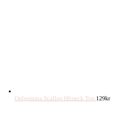
Onlgemma Scallop Hltneck Top
129
kr