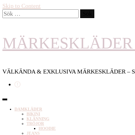
Skip to Content
Sök
efter:
MÄRKESKLÄDER 
VÄLKÄNDA & EXKLUSIVA MÄRKESKLÄDER – S
DAMKLÄDER
BIKINI
KLÄNNING
TRÖJOR
HOODIE
JEANS