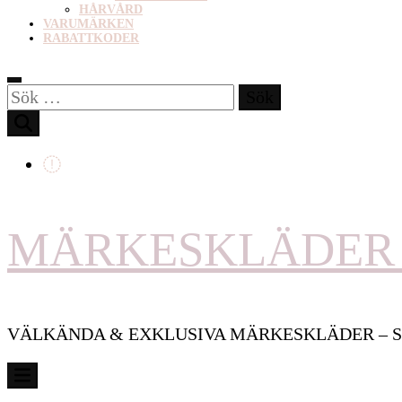
HÅRVÅRD
VARUMÄRKEN
RABATTKODER
Sök
efter:
MÄRKESKLÄDER 
VÄLKÄNDA & EXKLUSIVA MÄRKESKLÄDER – S