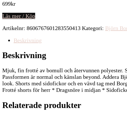
699
kr
Läs mer / Köp
Artikelnr:
8606767601283550413
Kategori:
Björn Bo
Beskrivning
Beskrivning
Mjuk, fin frotté av bomull och återvunnen polyester. S
Passformen är normal och känslan beyond. Addera Bjö
look. Shorts med sidofickor och en vävd tag med Borg
Frotté shorts för herr * Dragsnöre i midjan * Sidofick
Relaterade produkter