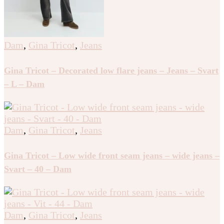
Dam
,
Gina Tricot
,
Jeans
Gina Tricot – Decorated low flare jeans – Jeans – Svart
– L – Dam
Dam
,
Gina Tricot
,
Jeans
Gina Tricot – Low wide front seam jeans – wide jeans –
Svart – 40 – Dam
Dam
,
Gina Tricot
,
Jeans