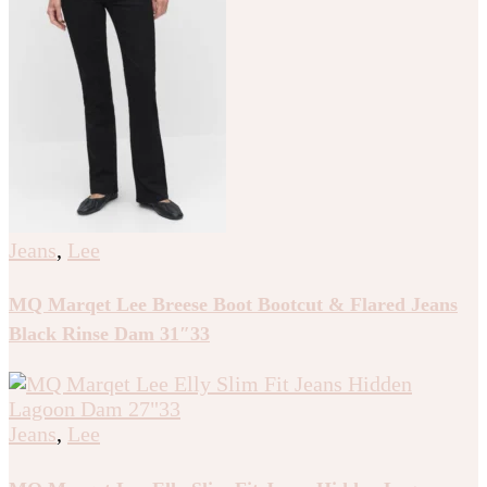
Jeans
,
Lee
MQ Marqet Lee Breese Boot Bootcut & Flared Jeans
Black Rinse Dam 31″33
Jeans
,
Lee