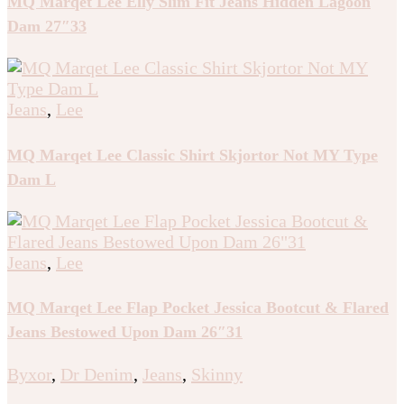
MQ Marqet Lee Elly Slim Fit Jeans Hidden Lagoon
Dam 27″33
Jeans
,
Lee
MQ Marqet Lee Classic Shirt Skjortor Not MY Type
Dam L
Jeans
,
Lee
MQ Marqet Lee Flap Pocket Jessica Bootcut & Flared
Jeans Bestowed Upon Dam 26″31
Byxor
,
Dr Denim
,
Jeans
,
Skinny