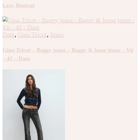
Lexy Bootcut
Dam
,
Gina Tricot
,
Jeans
Gina Tricot – Baggy jeans – Baggy & loose jeans – Vit
– 42 – Dam