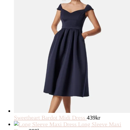
Sweetheart Bardot Midi Dress
439
kr
Long Sleeve Maxi