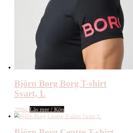
Björn Borg Borg T-shirt
Svart, L
299
kr
Läs mer / Köp
Björn Borg Centre T-shirt