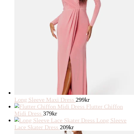
Long Sleeve Maxi Dress
299
kr
Flutter Chiffon
Midi Dress
379
kr
Long Sleeve
Lace Skater Dress
209
kr