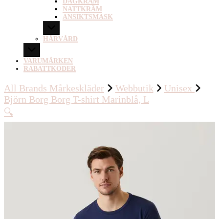
DAGKRÄM
NATTKRÄM
ANSIKTSMASK
HÅRVÅRD
VARUMÄRKEN
RABATTKODER
All Brands Mårkeskläder
Webbutik
Unisex
Björn Borg Borg T-shirt Marinblå, L
🔍