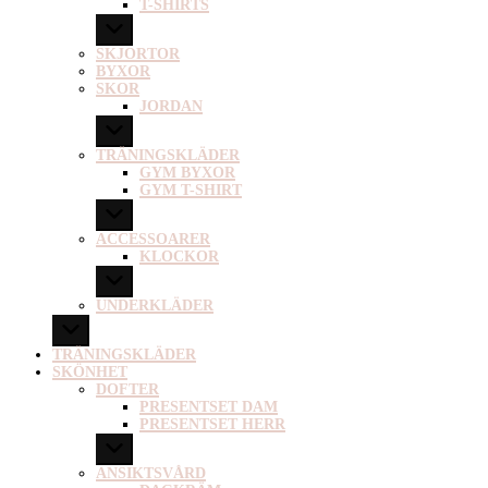
T-SHIRTS
SKJORTOR
BYXOR
SKOR
JORDAN
TRÄNINGSKLÄDER
GYM BYXOR
GYM T-SHIRT
ACCESSOARER
KLOCKOR
UNDERKLÄDER
TRÄNINGSKLÄDER
SKÖNHET
DOFTER
PRESENTSET DAM
PRESENTSET HERR
ANSIKTSVÅRD