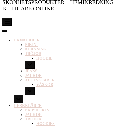
SKÖNHETSPRODUKTER – HEMINREDNING
BILLIGARE ONLINE
DAMKLÄDER
BIKINI
KLÄNNING
TRÖJOR
HOODIE
JEANS
JACKOR
ACCESSOARER
VÄSKOR
HERRKLÄDER
BADSHORTS
JACKOR
TRÖJOR
HOODIES