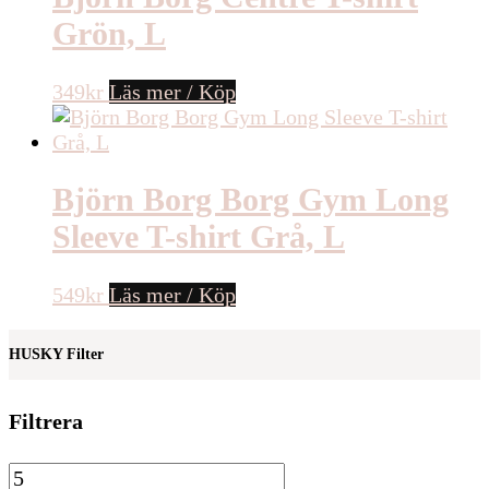
Grön, L
349
kr
Läs mer / Köp
Björn Borg Borg Gym Long
Sleeve T-shirt Grå, L
549
kr
Läs mer / Köp
HUSKY Filter
Filtrera