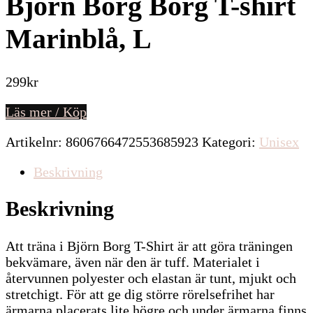
Björn Borg Borg T-shirt
Marinblå, L
299
kr
Läs mer / Köp
Artikelnr:
8606766472553685923
Kategori:
Unisex
Beskrivning
Beskrivning
Att träna i Björn Borg T-Shirt är att göra träningen
bekvämare, även när den är tuff. Materialet i
återvunnen polyester och elastan är tunt, mjukt och
stretchigt. För att ge dig större rörelsefrihet har
ärmarna placerats lite högre och under ärmarna finns