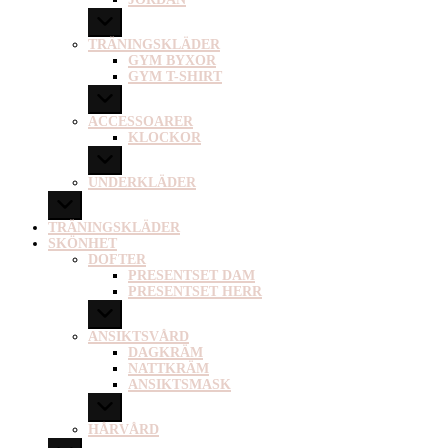
TRÄNINGSKLÄDER
GYM BYXOR
GYM T-SHIRT
ACCESSOARER
KLOCKOR
UNDERKLÄDER
TRÄNINGSKLÄDER
SKÖNHET
DOFTER
PRESENTSET DAM
PRESENTSET HERR
ANSIKTSVÅRD
DAGKRÄM
NATTKRÄM
ANSIKTSMASK
HÅRVÅRD