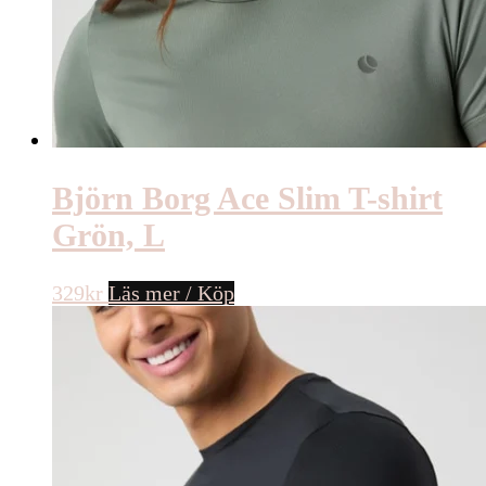
Björn Borg Ace Slim T-shirt
Grön, L
329
kr
Läs mer / Köp