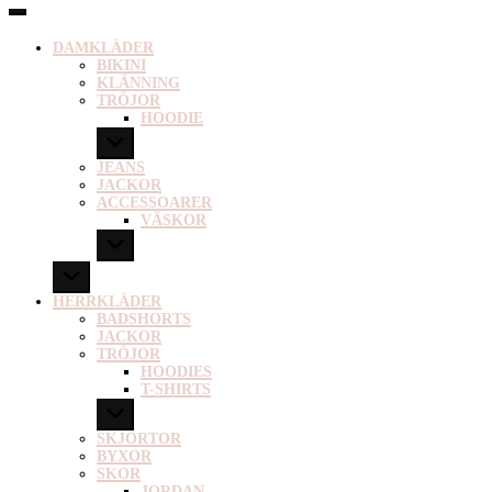
DAMKLÄDER
BIKINI
KLÄNNING
TRÖJOR
HOODIE
JEANS
JACKOR
ACCESSOARER
VÄSKOR
HERRKLÄDER
BADSHORTS
JACKOR
TRÖJOR
HOODIES
T-SHIRTS
SKJORTOR
BYXOR
SKOR
JORDAN