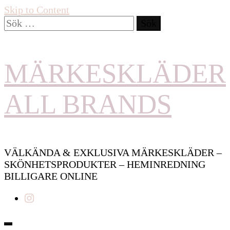
Skip to Content
Sök
efter:
MÄRKESKLÄDER
ALL BRANDS
VÄLKÄNDA & EXKLUSIVA MÄRKESKLÄDER –
SKÖNHETSPRODUKTER – HEMINREDNING
BILLIGARE ONLINE