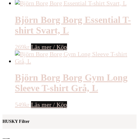
Björn Borg Borg Essential T-
shirt Svart, L
269
kr
Läs mer / Köp
Björn Borg Borg Gym Long
Sleeve T-shirt Grå, L
549
kr
Läs mer / Köp
HUSKY Filter