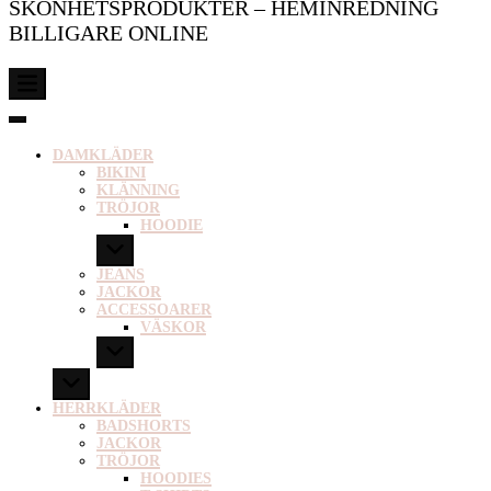
SKÖNHETSPRODUKTER – HEMINREDNING
BILLIGARE ONLINE
DAMKLÄDER
BIKINI
KLÄNNING
TRÖJOR
HOODIE
JEANS
JACKOR
ACCESSOARER
VÄSKOR
HERRKLÄDER
BADSHORTS
JACKOR
TRÖJOR
HOODIES