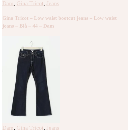
Dam
,
Gina Tricot
,
Jeans
Gina Tricot – Low waist bootcut jeans – Low waist
jeans – Blå – 44 – Dam
Dam
,
Gina Tricot
,
Jeans