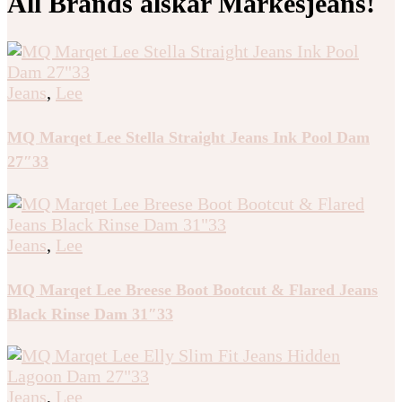
All Brands älskar Märkesjeans!
Jeans
,
Lee
MQ Marqet Lee Stella Straight Jeans Ink Pool Dam
27″33
Jeans
,
Lee
MQ Marqet Lee Breese Boot Bootcut & Flared Jeans
Black Rinse Dam 31″33
Jeans
,
Lee