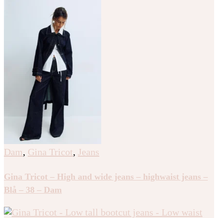
Dam
,
Gina Tricot
,
Jeans
Gina Tricot – High and wide jeans – highwaist jeans –
Blå – 38 – Dam