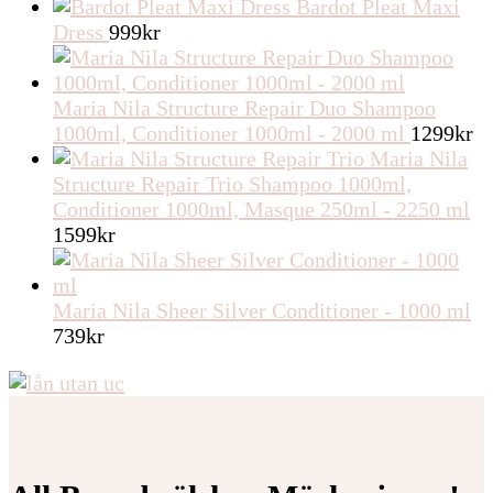
Bardot Pleat Maxi
Dress
999
kr
Maria Nila Structure Repair Duo Shampoo
1000ml, Conditioner 1000ml - 2000 ml
1299
kr
Maria Nila
Structure Repair Trio Shampoo 1000ml,
Conditioner 1000ml, Masque 250ml - 2250 ml
1599
kr
Maria Nila Sheer Silver Conditioner - 1000 ml
739
kr