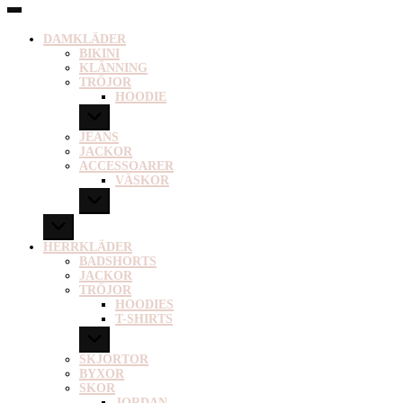
DAMKLÄDER
BIKINI
KLÄNNING
TRÖJOR
HOODIE
JEANS
JACKOR
ACCESSOARER
VÄSKOR
HERRKLÄDER
BADSHORTS
JACKOR
TRÖJOR
HOODIES
T-SHIRTS
SKJORTOR
BYXOR
SKOR
JORDAN