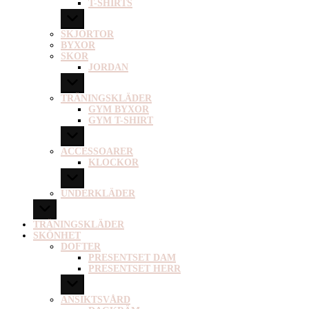
T-SHIRTS
SKJORTOR
BYXOR
SKOR
JORDAN
TRÄNINGSKLÄDER
GYM BYXOR
GYM T-SHIRT
ACCESSOARER
KLOCKOR
UNDERKLÄDER
TRÄNINGSKLÄDER
SKÖNHET
DOFTER
PRESENTSET DAM
PRESENTSET HERR
ANSIKTSVÅRD