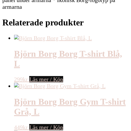
panel under armarna * Ikonisk Borg-logotyp på
armarna
Relaterade produkter
Björn Borg Borg T-shirt Blå,
L
299
kr
Läs mer / Köp
Björn Borg Borg Gym T-shirt
Grå, L
449
kr
Läs mer / Köp