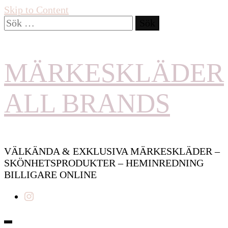
Skip to Content
Sök
efter:
MÄRKESKLÄDER
ALL BRANDS
VÄLKÄNDA & EXKLUSIVA MÄRKESKLÄDER –
SKÖNHETSPRODUKTER – HEMINREDNING
BILLIGARE ONLINE