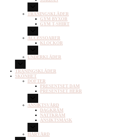
TRÄNINGSKLÄDER
GYM BYXOR
GYM T-SHIRT
ACCESSOARER
KLOCKOR
UNDERKLÄDER
TRÄNINGSKLÄDER
SKÖNHET
DOFTER
PRESENTSET DAM
PRESENTSET HERR
ANSIKTSVÅRD
DAGKRÄM
NATTKRÄM
ANSIKTSMASK
HÅRVÅRD