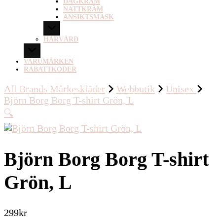
DAGKRÄM
NATTKRÄM
ANSIKTSMASK
HÅRVÅRD
VARUMÄRKEN
RABATTKODER
All Brands Mårkeskläder
Webbutik
Unisex
Björn Borg Borg T-shirt Grön, L
🔍
Björn Borg Borg T-shirt
Grön, L
299
kr