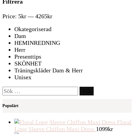
Filtrera
Price:
5kr
—
4265kr
Okategoriserad
Dam
HEMINREDNING
Herr
Presenttips
SKÖNHET
Träningskläder Dam & Herr
Unisex
Sök
efter:
Populärt
Floral
Long Sleeve Chiffon Maxi Dress
1099
kr