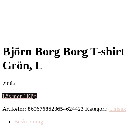
Björn Borg Borg T-shirt
Grön, L
299
kr
Läs mer / Köp
Artikelnr:
8606768623654624423
Kategori:
Unisex
Beskrivning