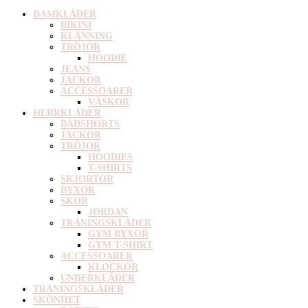
DAMKLÄDER
BIKINI
KLÄNNING
TRÖJOR
HOODIE
JEANS
JACKOR
ACCESSOARER
VÄSKOR
HERRKLÄDER
BADSHORTS
JACKOR
TRÖJOR
HOODIES
T-SHIRTS
SKJORTOR
BYXOR
SKOR
JORDAN
TRÄNINGSKLÄDER
GYM BYXOR
GYM T-SHIRT
ACCESSOARER
KLOCKOR
UNDERKLÄDER
TRÄNINGSKLÄDER
SKÖNHET