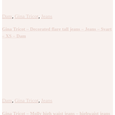
Dam
,
Gina Tricot
,
Jeans
Gina Tricot – Decorated flare tall jeans – Jeans – Svart
– XS – Dam
Dam
,
Gina Tricot
,
Jeans
Gina Tricot – Molly high waist jeans – highwaist jeans