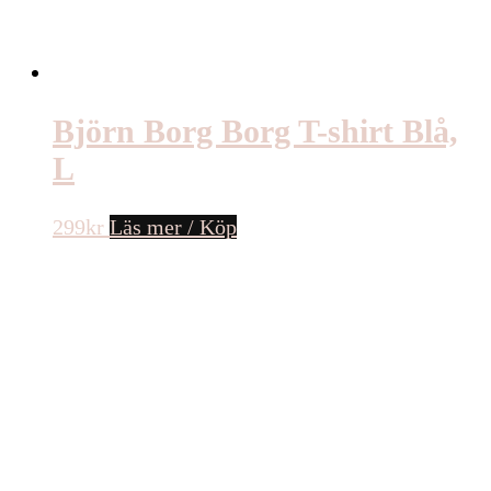
Björn Borg Borg T-shirt Blå,
L
299
kr
Läs mer / Köp