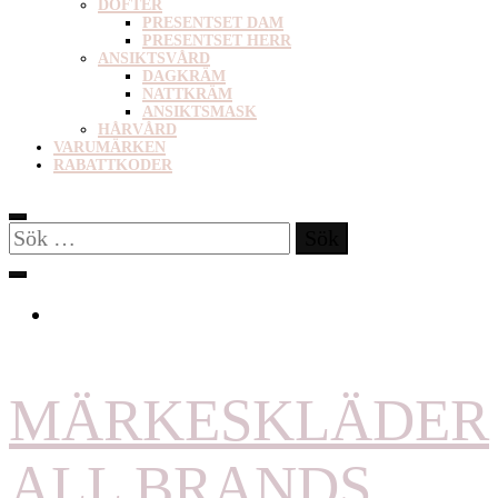
DOFTER
PRESENTSET DAM
PRESENTSET HERR
ANSIKTSVÅRD
DAGKRÄM
NATTKRÄM
ANSIKTSMASK
HÅRVÅRD
VARUMÄRKEN
RABATTKODER
Sök
efter:
MÄRKESKLÄDER
ALL BRANDS