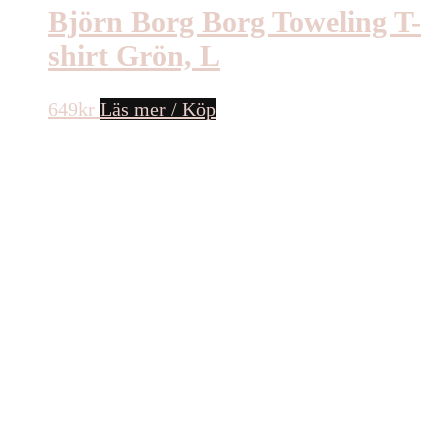
Björn Borg Borg Toweling T-
shirt Grön, L
649
kr
Läs mer / Köp