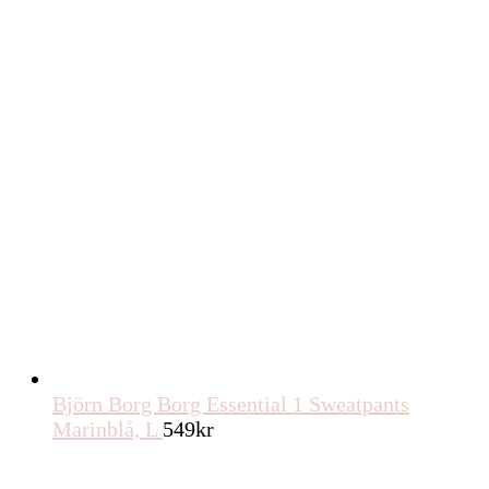
Björn Borg Borg Essential 1 Sweatpants
Marinblå, L
549
kr