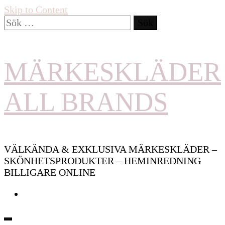
Skip to Content
Sök
efter:
MÄRKESKLÄDER
ALL BRANDS
VÄLKÄNDA & EXKLUSIVA MÄRKESKLÄDER –
SKÖNHETSPRODUKTER – HEMINREDNING
BILLIGARE ONLINE