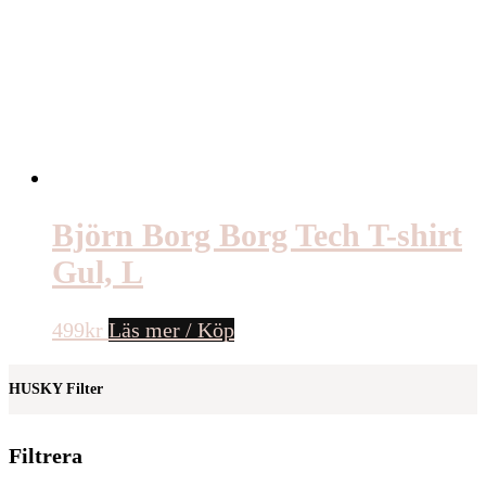
Björn Borg Borg Tech T-shirt
Gul, L
499
kr
Läs mer / Köp
HUSKY Filter
Filtrera