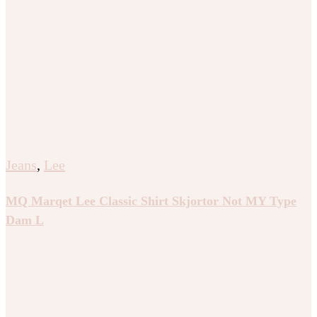
Jeans
,
Lee
MQ Marqet Lee Classic Shirt Skjortor Not MY Type
Dam L