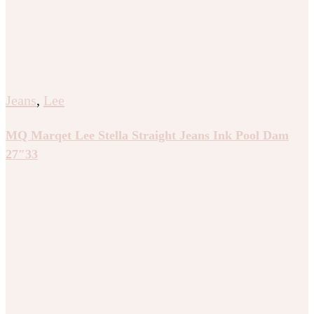
Jeans
,
Lee
MQ Marqet Lee Stella Straight Jeans Ink Pool Dam
27″33