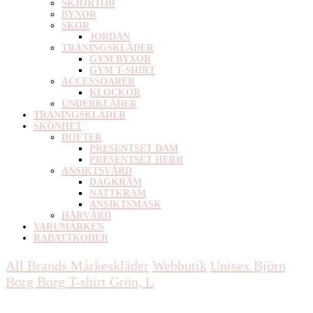
SKJORTOR
BYXOR
SKOR
JORDAN
TRÄNINGSKLÄDER
GYM BYXOR
GYM T-SHIRT
ACCESSOARER
KLOCKOR
UNDERKLÄDER
TRÄNINGSKLÄDER
SKÖNHET
DOFTER
PRESENTSET DAM
PRESENTSET HERR
ANSIKTSVÅRD
DAGKRÄM
NATTKRÄM
ANSIKTSMASK
HÅRVÅRD
VARUMÄRKEN
RABATTKODER
All Brands Mårkeskläder
Webbutik
Unisex
Björn
Borg Borg T-shirt Grön, L