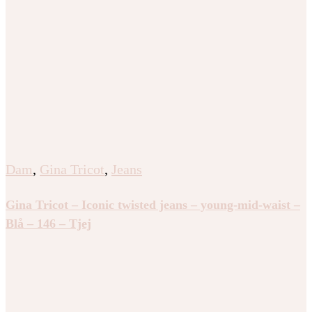
Dam
,
Gina Tricot
,
Jeans
Gina Tricot – Iconic twisted jeans – young-mid-waist –
Blå – 146 – Tjej