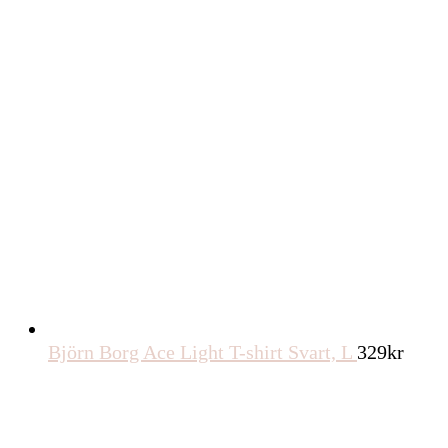
Björn Borg Ace Light T-shirt Svart, L
329
kr