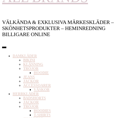
VÄLKÄNDA & EXKLUSIVA MÄRKESKLÄDER –
SKÖNHETSPRODUKTER – HEMINREDNING
BILLIGARE ONLINE
DAMKLÄDER
BIKINI
KLÄNNING
TRÖJOR
HOODIE
JEANS
JACKOR
ACCESSOARER
VÄSKOR
HERRKLÄDER
BADSHORTS
JACKOR
TRÖJOR
HOODIES
T-SHIRTS