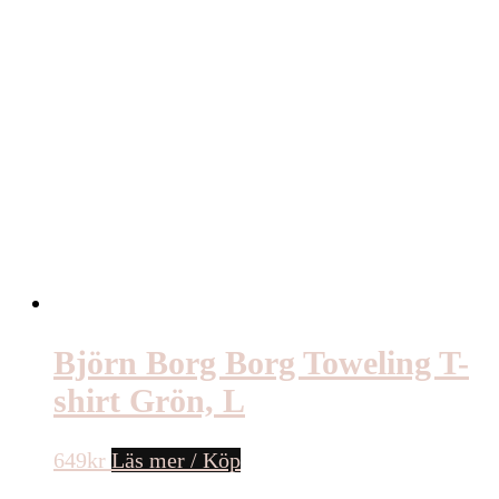
Björn Borg Borg Toweling T-
shirt Grön, L
649
kr
Läs mer / Köp