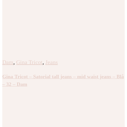
Dam
,
Gina Tricot
,
Jeans
Gina Tricot – Satorial tall jeans – mid waist jeans – Blå
– 32 – Dam