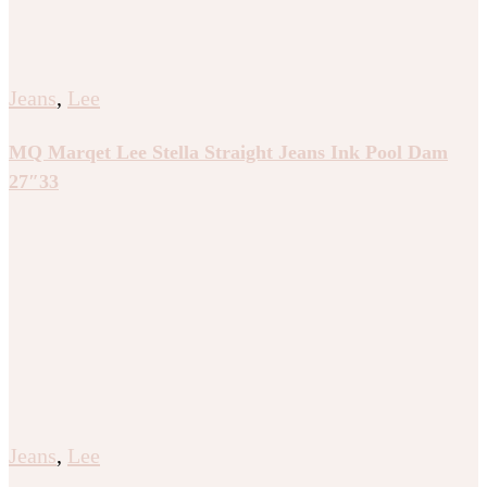
Jeans
,
Lee
MQ Marqet Lee Stella Straight Jeans Ink Pool Dam
27″33
Jeans
,
Lee