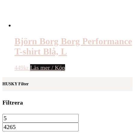
Björn Borg Borg Performance
T-shirt Blå, L
449
kr
Läs mer / Köp
HUSKY Filter
Filtrera