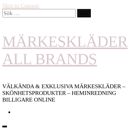
Skip to Content
Sök
efter:
MÄRKESKLÄDER
ALL BRANDS
VÄLKÄNDA & EXKLUSIVA MÄRKESKLÄDER –
SKÖNHETSPRODUKTER – HEMINREDNING
BILLIGARE ONLINE