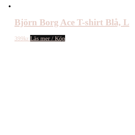
Björn Borg Ace T-shirt Blå, L
399
kr
Läs mer / Köp