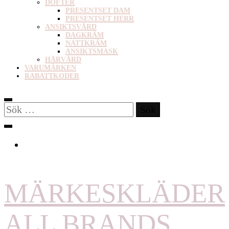
DOFTER
PRESENTSET DAM
PRESENTSET HERR
ANSIKTSVÅRD
DAGKRÄM
NATTKRÄM
ANSIKTSMASK
HÅRVÅRD
VARUMÄRKEN
RABATTKODER
Sök
efter:
MÄRKESKLÄDER
ALL BRANDS