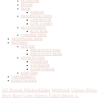
SKJORTOR
BYXOR
SKOR
JORDAN
TRÄNINGSKLÄDER
GYM BYXOR
GYM T-SHIRT
ACCESSOARER
KLOCKOR
UNDERKLÄDER
TRÄNINGSKLÄDER
SKÖNHET
DOFTER
PRESENTSET DAM
PRESENTSET HERR
ANSIKTSVÅRD
DAGKRÄM
NATTKRÄM
ANSIKTSMASK
HÅRVÅRD
VARUMÄRKEN
RABATTKODER
All Brands Mårkeskläder
Webbutik
Unisex
Björn
Borg Borg Long Sleeve T-shirt Beige, L