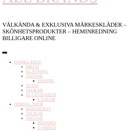
VÄLKÄNDA & EXKLUSIVA MÄRKESKLÄDER –
SKÖNHETSPRODUKTER – HEMINREDNING
BILLIGARE ONLINE
DAMKLÄDER
BIKINI
KLÄNNING
TRÖJOR
HOODIE
JEANS
JACKOR
ACCESSOARER
VÄSKOR
HERRKLÄDER
BADSHORTS
JACKOR
TRÖJOR
HOODIES
T-SHIRTS