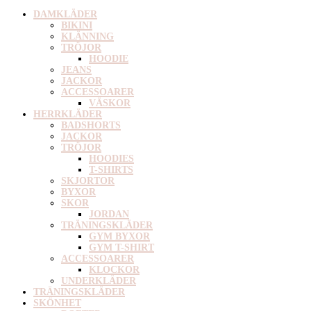
DAMKLÄDER
BIKINI
KLÄNNING
TRÖJOR
HOODIE
JEANS
JACKOR
ACCESSOARER
VÄSKOR
HERRKLÄDER
BADSHORTS
JACKOR
TRÖJOR
HOODIES
T-SHIRTS
SKJORTOR
BYXOR
SKOR
JORDAN
TRÄNINGSKLÄDER
GYM BYXOR
GYM T-SHIRT
ACCESSOARER
KLOCKOR
UNDERKLÄDER
TRÄNINGSKLÄDER
SKÖNHET