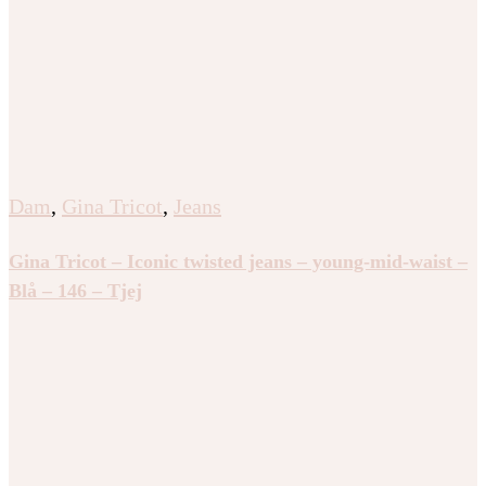
Dam
,
Gina Tricot
,
Jeans
Gina Tricot – Iconic twisted jeans – young-mid-waist –
Blå – 146 – Tjej