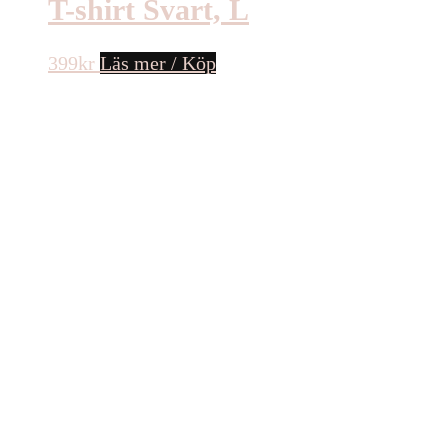
T-shirt Svart, L
399
kr
Läs mer / Köp