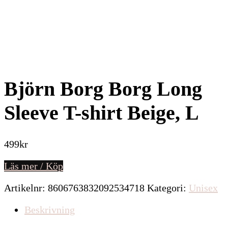
Björn Borg Borg Long
Sleeve T-shirt Beige, L
499
kr
Läs mer / Köp
Artikelnr:
8606763832092534718
Kategori:
Unisex
Beskrivning