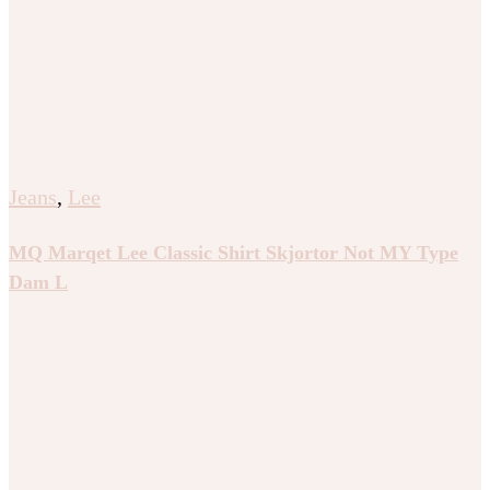
Jeans
,
Lee
MQ Marqet Lee Classic Shirt Skjortor Not MY Type
Dam L