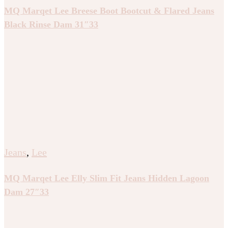
MQ Marqet Lee Breese Boot Bootcut & Flared Jeans
Black Rinse Dam 31″33
Jeans
,
Lee
MQ Marqet Lee Elly Slim Fit Jeans Hidden Lagoon
Dam 27″33