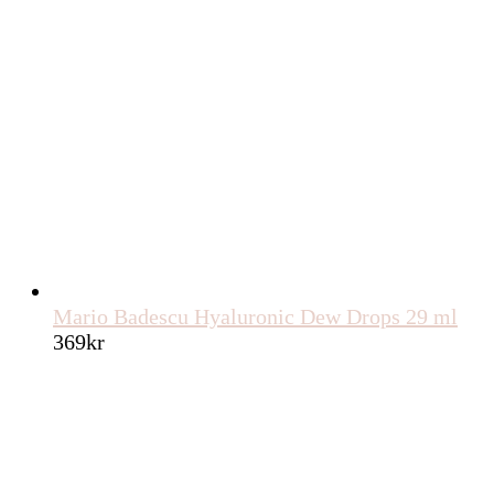
Mario Badescu Hyaluronic Dew Drops 29 ml
369
kr