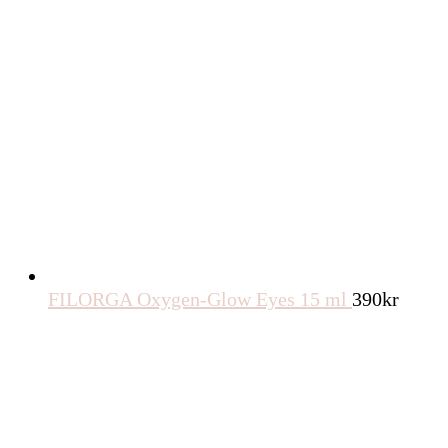
FILORGA Oxygen-Glow Eyes 15 ml
390
kr