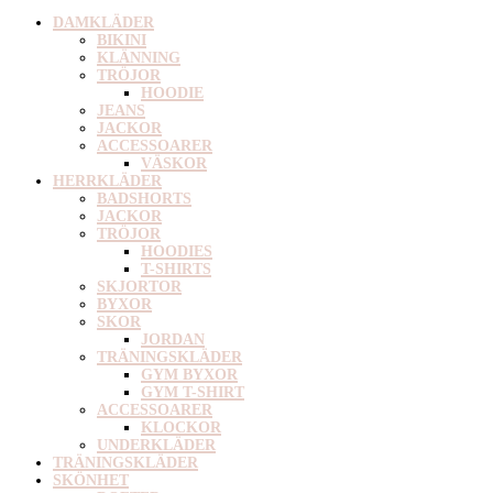
DAMKLÄDER
BIKINI
KLÄNNING
TRÖJOR
HOODIE
JEANS
JACKOR
ACCESSOARER
VÄSKOR
HERRKLÄDER
BADSHORTS
JACKOR
TRÖJOR
HOODIES
T-SHIRTS
SKJORTOR
BYXOR
SKOR
JORDAN
TRÄNINGSKLÄDER
GYM BYXOR
GYM T-SHIRT
ACCESSOARER
KLOCKOR
UNDERKLÄDER
TRÄNINGSKLÄDER
SKÖNHET