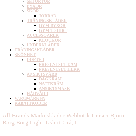
SKJORTOR
BYXOR
SKOR
JORDAN
TRÄNINGSKLÄDER
GYM BYXOR
GYM T-SHIRT
ACCESSOARER
KLOCKOR
UNDERKLÄDER
TRÄNINGSKLÄDER
SKÖNHET
DOFTER
PRESENTSET DAM
PRESENTSET HERR
ANSIKTSVÅRD
DAGKRÄM
NATTKRÄM
ANSIKTSMASK
HÅRVÅRD
VARUMÄRKEN
RABATTKODER
All Brands Mårkeskläder
Webbutik
Unisex
Björn
Borg Borg Light T-shirt Grå, L