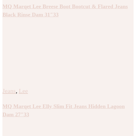
MQ Marqet Lee Breese Boot Bootcut & Flared Jeans
Black Rinse Dam 31″33
Jeans
,
Lee
MQ Marqet Lee Elly Slim Fit Jeans Hidden Lagoon
Dam 27″33