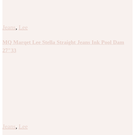
Jeans
,
Lee
MQ Marqet Lee Stella Straight Jeans Ink Pool Dam
27″33
Jeans
,
Lee