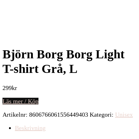
Björn Borg Borg Light
T-shirt Grå, L
299
kr
Läs mer / Köp
Artikelnr:
8606766061556449403
Kategori:
Unisex
Beskrivning