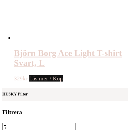
Björn Borg Ace Light T-shirt
Svart, L
329
kr
Läs mer / Köp
HUSKY Filter
Filtrera