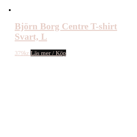
Björn Borg Centre T-shirt
Svart, L
379
kr
Läs mer / Köp