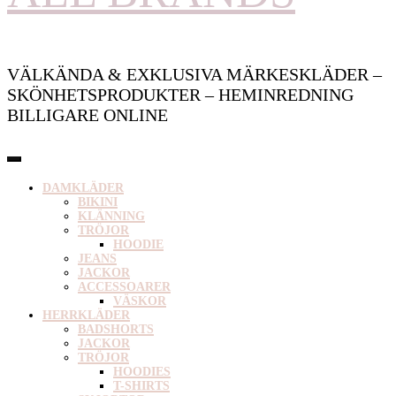
VÄLKÄNDA & EXKLUSIVA MÄRKESKLÄDER –
SKÖNHETSPRODUKTER – HEMINREDNING
BILLIGARE ONLINE
DAMKLÄDER
BIKINI
KLÄNNING
TRÖJOR
HOODIE
JEANS
JACKOR
ACCESSOARER
VÄSKOR
HERRKLÄDER
BADSHORTS
JACKOR
TRÖJOR
HOODIES
T-SHIRTS