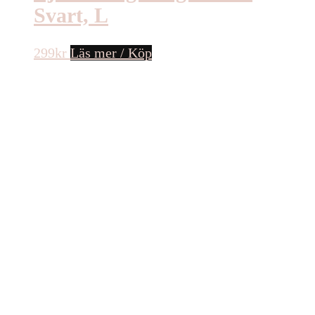
Svart, L
299
kr
Läs mer / Köp