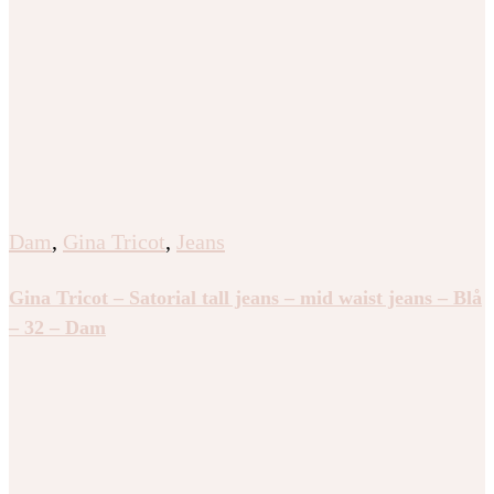
Dam
,
Gina Tricot
,
Jeans
Gina Tricot – Satorial tall jeans – mid waist jeans – Blå
– 32 – Dam