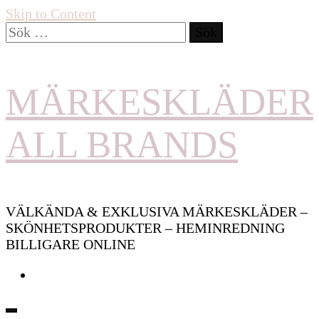
Skip to Content
Sök
efter:
MÄRKESKLÄDER
ALL BRANDS
VÄLKÄNDA & EXKLUSIVA MÄRKESKLÄDER –
SKÖNHETSPRODUKTER – HEMINREDNING
BILLIGARE ONLINE