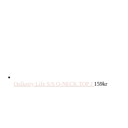
Onlketty Life S/S O-NECK TOP J
159
kr