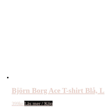
Björn Borg Ace T-shirt Blå, L
399
kr
Läs mer / Köp