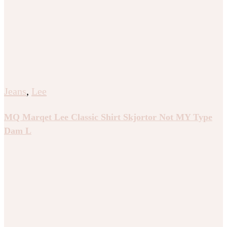
Jeans
,
Lee
MQ Marqet Lee Classic Shirt Skjortor Not MY Type
Dam L