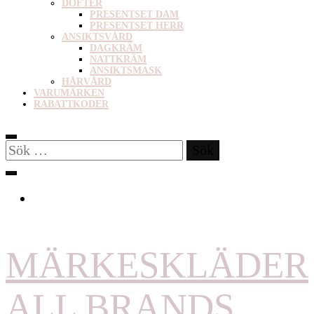
DOFTER
PRESENTSET DAM
PRESENTSET HERR
ANSIKTSVÅRD
DAGKRÄM
NATTKRÄM
ANSIKTSMASK
HÅRVÅRD
VARUMÄRKEN
RABATTKODER
Sök
efter:
MÄRKESKLÄDER
ALL BRANDS