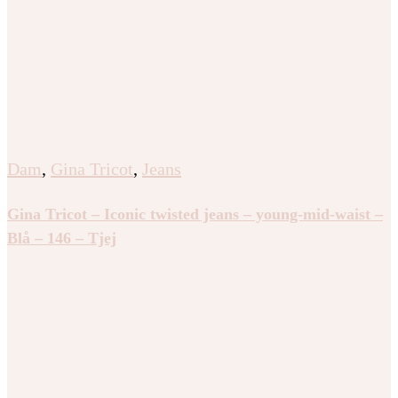
Dam
,
Gina Tricot
,
Jeans
Gina Tricot – Iconic twisted jeans – young-mid-waist –
Blå – 146 – Tjej