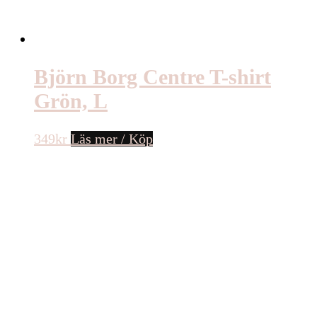
Björn Borg Centre T-shirt
Grön, L
349
kr
Läs mer / Köp