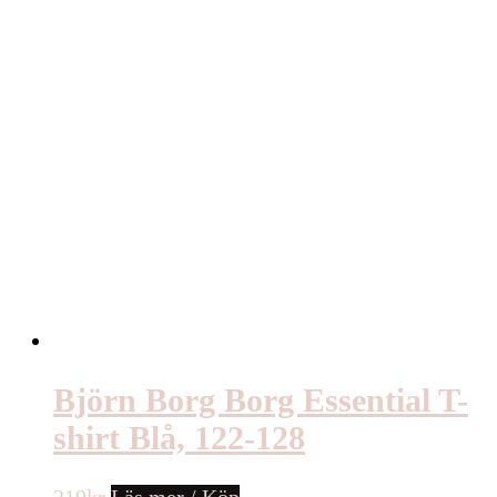
Björn Borg Borg Essential T-
shirt Blå, 122-128
219
kr
Läs mer / Köp