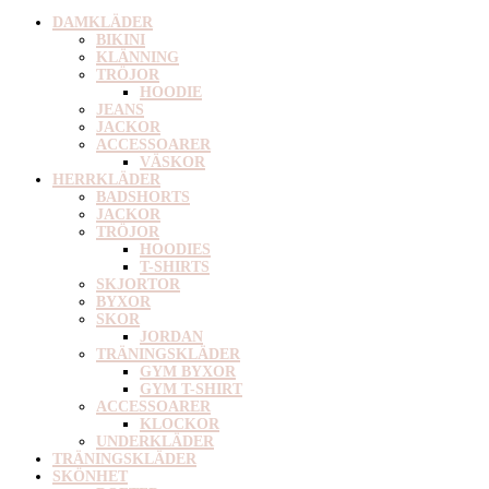
DAMKLÄDER
BIKINI
KLÄNNING
TRÖJOR
HOODIE
JEANS
JACKOR
ACCESSOARER
VÄSKOR
HERRKLÄDER
BADSHORTS
JACKOR
TRÖJOR
HOODIES
T-SHIRTS
SKJORTOR
BYXOR
SKOR
JORDAN
TRÄNINGSKLÄDER
GYM BYXOR
GYM T-SHIRT
ACCESSOARER
KLOCKOR
UNDERKLÄDER
TRÄNINGSKLÄDER
SKÖNHET