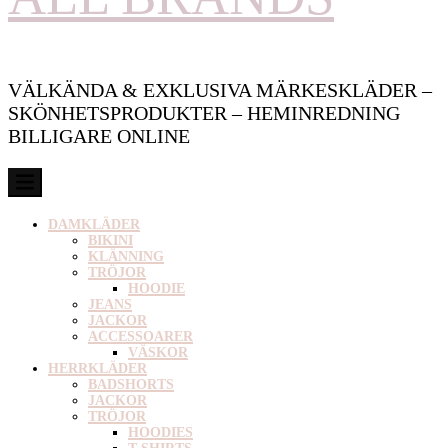
VÄLKÄNDA & EXKLUSIVA MÄRKESKLÄDER –
SKÖNHETSPRODUKTER – HEMINREDNING
BILLIGARE ONLINE
DAMKLÄDER
BIKINI
KLÄNNING
TRÖJOR
HOODIE
JEANS
JACKOR
ACCESSOARER
VÄSKOR
HERRKLÄDER
BADSHORTS
JACKOR
TRÖJOR
HOODIES