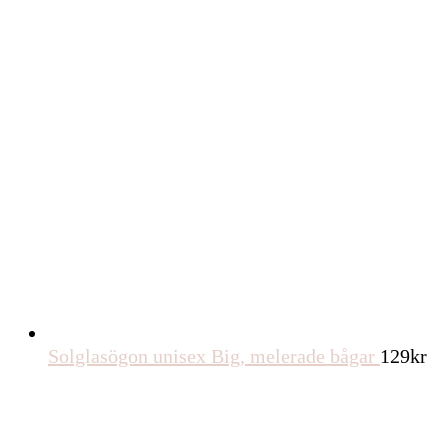
Solglasögon unisex Big, melerade bågar
129
kr