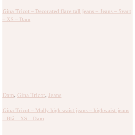
Gina Tricot – Decorated flare tall jeans – Jeans – Svart
– XS – Dam
Dam
,
Gina Tricot
,
Jeans
Gina Tricot – Molly high waist jeans – highwaist jeans
– Blå – XS – Dam