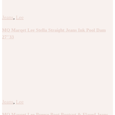
Jeans
,
Lee
MQ Marqet Lee Stella Straight Jeans Ink Pool Dam
27″33
Jeans
,
Lee
MQ Marqet Lee Breese Boot Bootcut & Flared Jeans