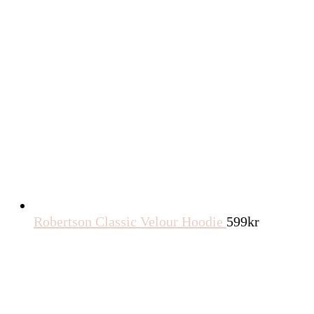
Robertson Classic Velour Hoodie
599
kr