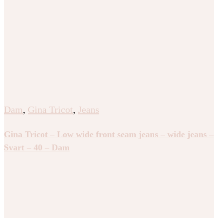
Dam
,
Gina Tricot
,
Jeans
Gina Tricot – Low wide front seam jeans – wide jeans –
Svart – 40 – Dam