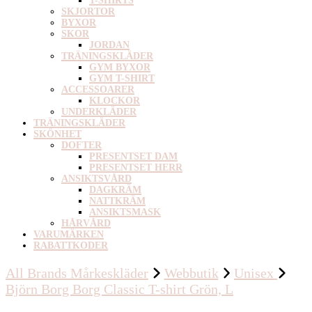
T-SHIRTS
SKJORTOR
BYXOR
SKOR
JORDAN
TRÄNINGSKLÄDER
GYM BYXOR
GYM T-SHIRT
ACCESSOARER
KLOCKOR
UNDERKLÄDER
TRÄNINGSKLÄDER
SKÖNHET
DOFTER
PRESENTSET DAM
PRESENTSET HERR
ANSIKTSVÅRD
DAGKRÄM
NATTKRÄM
ANSIKTSMASK
HÅRVÅRD
VARUMÄRKEN
RABATTKODER
All Brands Mårkeskläder
Webbutik
Unisex
Björn Borg Borg Classic T-shirt Grön, L