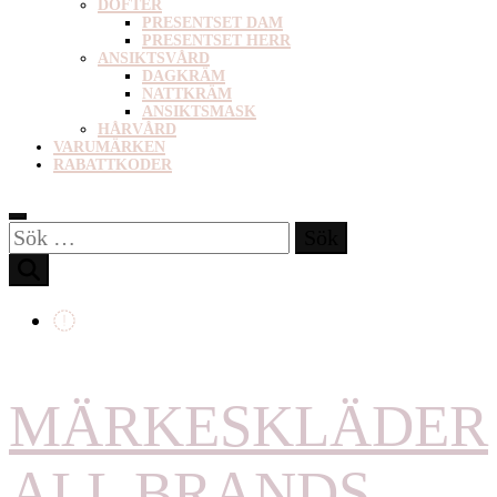
DOFTER
PRESENTSET DAM
PRESENTSET HERR
ANSIKTSVÅRD
DAGKRÄM
NATTKRÄM
ANSIKTSMASK
HÅRVÅRD
VARUMÄRKEN
RABATTKODER
Sök
efter:
MÄRKESKLÄDER
ALL BRANDS