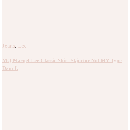
Jeans
,
Lee
MQ Marqet Lee Classic Shirt Skjortor Not MY Type
Dam L