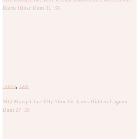
Black Rinse Dam 31″33
Jeans
,
Lee
MQ Marqet Lee Elly Slim Fit Jeans Hidden Lagoon
Dam 27″33