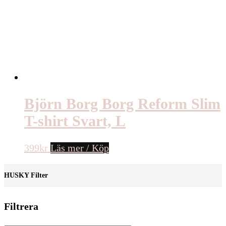
Björn Borg Borg Reform Slim
T-shirt Svart, L
399
kr
Läs mer / Köp
HUSKY Filter
Filtrera