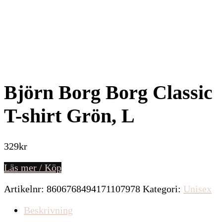
Björn Borg Borg Classic
T-shirt Grön, L
329
kr
Läs mer / Köp
Artikelnr:
8606768494171107978
Kategori:
Unisex
Beskrivning