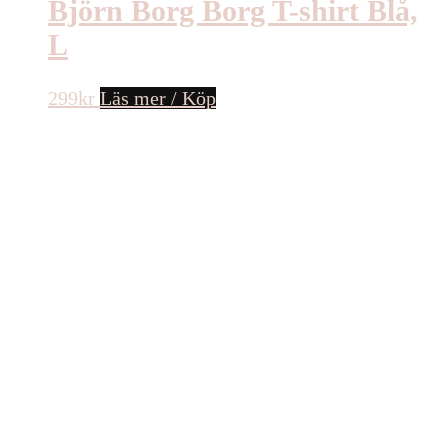
Björn Borg Borg T-shirt Blå,
L
299
kr
Läs mer / Köp