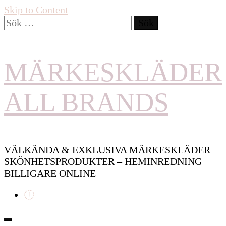
Skip to Content
Sök
efter:
MÄRKESKLÄDER
ALL BRANDS
VÄLKÄNDA & EXKLUSIVA MÄRKESKLÄDER –
SKÖNHETSPRODUKTER – HEMINREDNING
BILLIGARE ONLINE