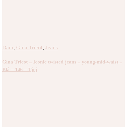
Dam
,
Gina Tricot
,
Jeans
Gina Tricot – Iconic twisted jeans – young-mid-waist –
Blå – 146 – Tjej