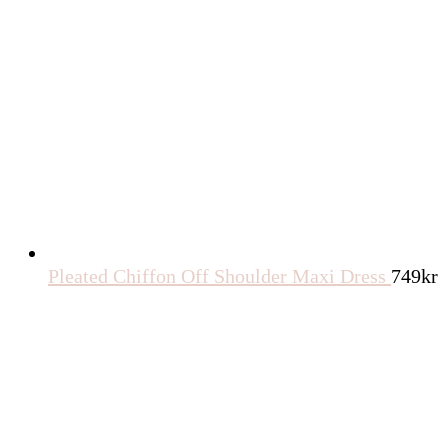
Pleated Chiffon Off Shoulder Maxi Dress
749
kr