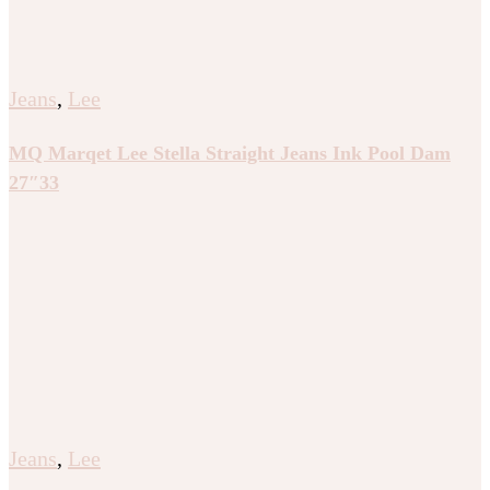
Jeans
,
Lee
MQ Marqet Lee Stella Straight Jeans Ink Pool Dam
27″33
Jeans
,
Lee