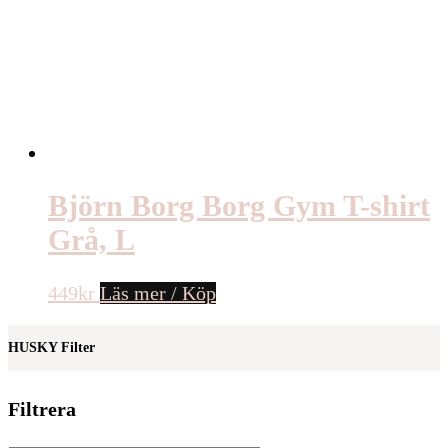
Björn Borg Borg Gym T-shirt
Grå, L
449
kr
Läs mer / Köp
HUSKY Filter
Filtrera