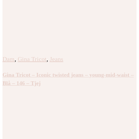
Dam
,
Gina Tricot
,
Jeans
Gina Tricot – Iconic twisted jeans – young-mid-waist –
Blå – 146 – Tjej