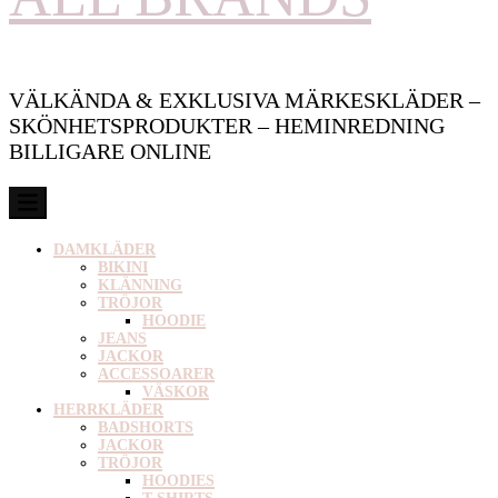
VÄLKÄNDA & EXKLUSIVA MÄRKESKLÄDER –
SKÖNHETSPRODUKTER – HEMINREDNING
BILLIGARE ONLINE
DAMKLÄDER
BIKINI
KLÄNNING
TRÖJOR
HOODIE
JEANS
JACKOR
ACCESSOARER
VÄSKOR
HERRKLÄDER
BADSHORTS
JACKOR
TRÖJOR
HOODIES