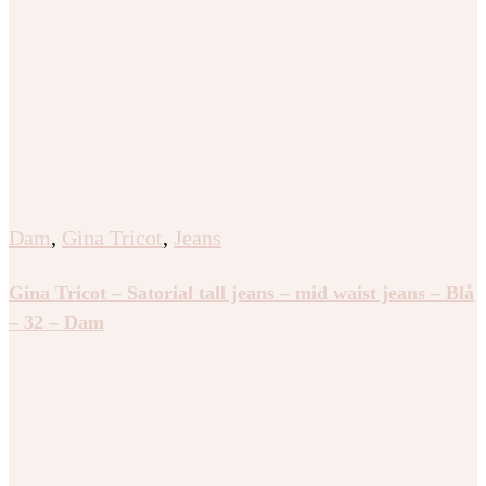
Dam
,
Gina Tricot
,
Jeans
Gina Tricot – Satorial tall jeans – mid waist jeans – Blå
– 32 – Dam