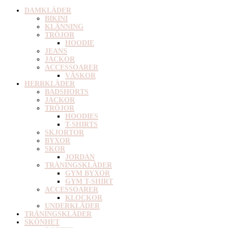
DAMKLÄDER
BIKINI
KLÄNNING
TRÖJOR
HOODIE
JEANS
JACKOR
ACCESSOARER
VÄSKOR
HERRKLÄDER
BADSHORTS
JACKOR
TRÖJOR
HOODIES
T-SHIRTS
SKJORTOR
BYXOR
SKOR
JORDAN
TRÄNINGSKLÄDER
GYM BYXOR
GYM T-SHIRT
ACCESSOARER
KLOCKOR
UNDERKLÄDER
TRÄNINGSKLÄDER
SKÖNHET