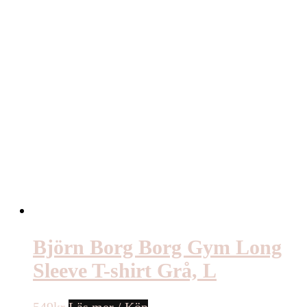
Björn Borg Borg Gym Long
Sleeve T-shirt Grå, L
549
kr
Läs mer / Köp