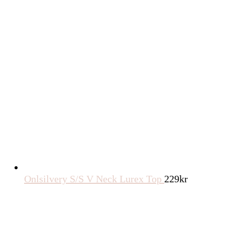
Onlsilvery S/S V Neck Lurex Top
229
kr