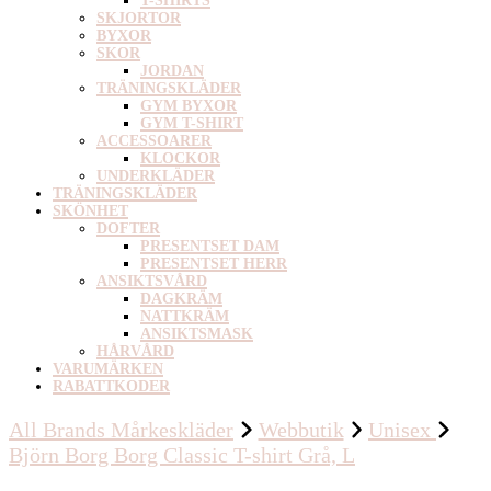
T-SHIRTS
SKJORTOR
BYXOR
SKOR
JORDAN
TRÄNINGSKLÄDER
GYM BYXOR
GYM T-SHIRT
ACCESSOARER
KLOCKOR
UNDERKLÄDER
TRÄNINGSKLÄDER
SKÖNHET
DOFTER
PRESENTSET DAM
PRESENTSET HERR
ANSIKTSVÅRD
DAGKRÄM
NATTKRÄM
ANSIKTSMASK
HÅRVÅRD
VARUMÄRKEN
RABATTKODER
All Brands Mårkeskläder
Webbutik
Unisex
Björn Borg Borg Classic T-shirt Grå, L