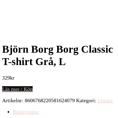
Björn Borg Borg Classic
T-shirt Grå, L
329
kr
Läs mer / Köp
Artikelnr:
8606768220581624079
Kategori:
Unisex
Beskrivning