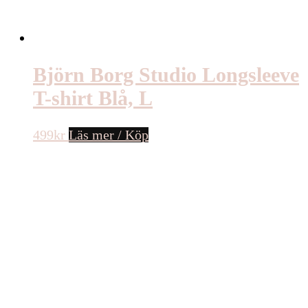
Björn Borg Studio Longsleeve
T-shirt Blå, L
499
kr
Läs mer / Köp