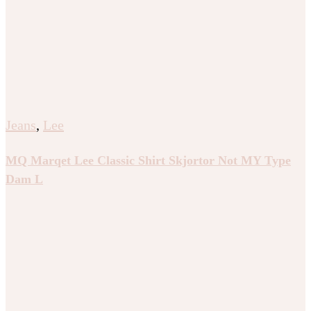
Jeans
,
Lee
MQ Marqet Lee Classic Shirt Skjortor Not MY Type
Dam L