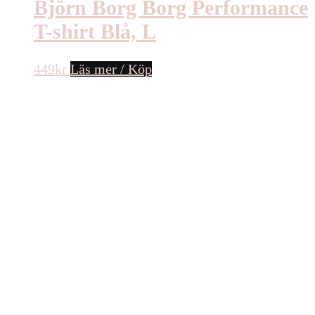
Björn Borg Borg Performance
T-shirt Blå, L
449
kr
Läs mer / Köp