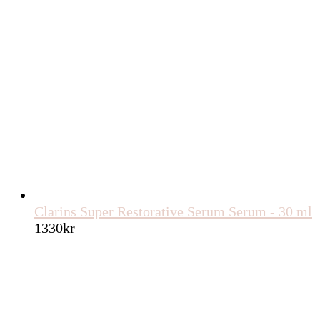
Clarins Super Restorative Serum Serum - 30 ml
1330
kr