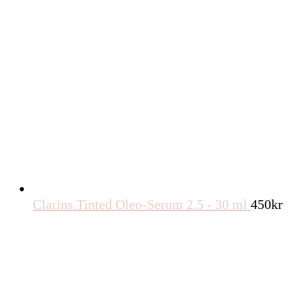
Clarins Tinted Oleo-Serum 2.5 - 30 ml
450
kr