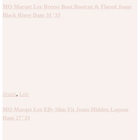
MQ Marqet Lee Breese Boot Bootcut & Flared Jeans
Black Rinse Dam 31″33
Jeans
,
Lee
MQ Marqet Lee Elly Slim Fit Jeans Hidden Lagoon
Dam 27″33