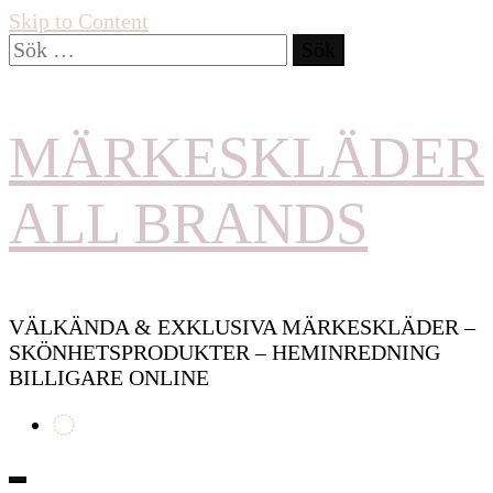
Skip to Content
Sök
efter:
MÄRKESKLÄDER
ALL BRANDS
VÄLKÄNDA & EXKLUSIVA MÄRKESKLÄDER –
SKÖNHETSPRODUKTER – HEMINREDNING
BILLIGARE ONLINE