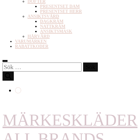
DOFTER
PRESENTSET DAM
PRESENTSET HERR
ANSIKTSVÅRD
DAGKRÄM
NATTKRÄM
ANSIKTSMASK
HÅRVÅRD
VARUMÄRKEN
RABATTKODER
Sök
efter:
MÄRKESKLÄDER
ALL BRANDS