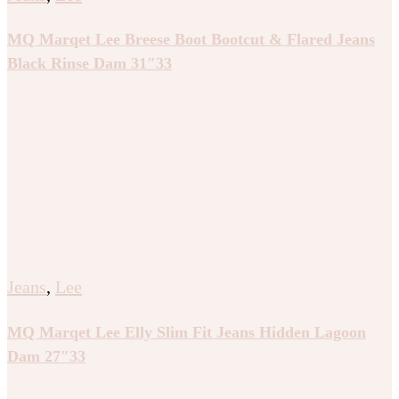
MQ Marqet Lee Breese Boot Bootcut & Flared Jeans
Black Rinse Dam 31″33
Jeans
,
Lee
MQ Marqet Lee Elly Slim Fit Jeans Hidden Lagoon
Dam 27″33