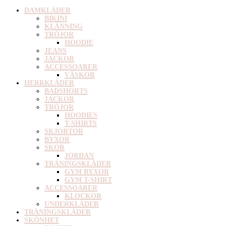
DAMKLÄDER
BIKINI
KLÄNNING
TRÖJOR
HOODIE
JEANS
JACKOR
ACCESSOARER
VÄSKOR
HERRKLÄDER
BADSHORTS
JACKOR
TRÖJOR
HOODIES
T-SHIRTS
SKJORTOR
BYXOR
SKOR
JORDAN
TRÄNINGSKLÄDER
GYM BYXOR
GYM T-SHIRT
ACCESSOARER
KLOCKOR
UNDERKLÄDER
TRÄNINGSKLÄDER
SKÖNHET