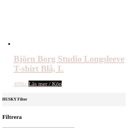
Björn Borg Studio Longsleeve
T-shirt Blå, L
499
kr
Läs mer / Köp
HUSKY Filter
Filtrera