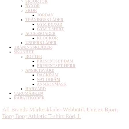
SKJORTOR
BYXOR
SKOR
JORDAN
TRÄNINGSKLÄDER
GYM BYXOR
GYM T-SHIRT
ACCESSOARER
KLOCKOR
UNDERKLÄDER
TRÄNINGSKLÄDER
SKÖNHET
DOFTER
PRESENTSET DAM
PRESENTSET HERR
ANSIKTSVÅRD
DAGKRÄM
NATTKRÄM
ANSIKTSMASK
HÅRVÅRD
VARUMÄRKEN
RABATTKODER
All Brands Mårkeskläder
Webbutik
Unisex
Björn
Borg Borg Athletic T-shirt Röd, L