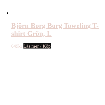
Björn Borg Borg Toweling T-
shirt Grön, L
649
kr
Läs mer / Köp