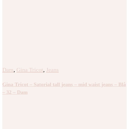
Dam
,
Gina Tricot
,
Jeans
Gina Tricot – Satorial tall jeans – mid waist jeans – Blå
– 32 – Dam