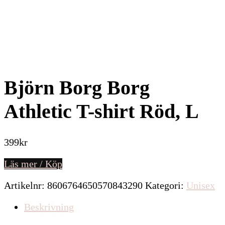
Björn Borg Borg
Athletic T-shirt Röd, L
399
kr
Läs mer / Köp
Artikelnr:
8606764650570843290
Kategori:
Unisex
Beskrivning