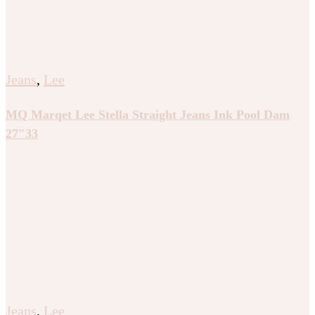
Jeans
,
Lee
MQ Marqet Lee Stella Straight Jeans Ink Pool Dam
27″33
Jeans
,
Lee