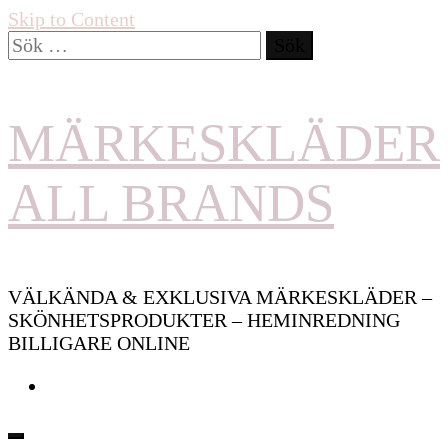
Skip to Content
Sök
efter:
MÄRKESKLÄDER
ALL BRANDS
VÄLKÄNDA & EXKLUSIVA MÄRKESKLÄDER –
SKÖNHETSPRODUKTER – HEMINREDNING
BILLIGARE ONLINE