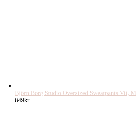
Björn Borg Studio Oversized Sweatpants Vit, M
849
kr