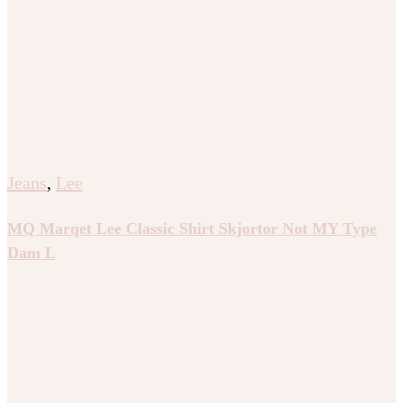
Jeans
,
Lee
MQ Marqet Lee Classic Shirt Skjortor Not MY Type
Dam L