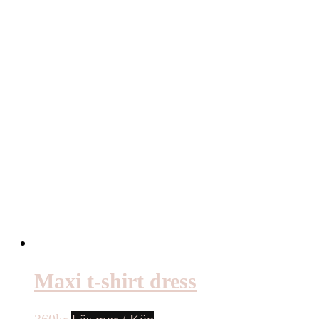
Maxi t-shirt dress
360
kr
Läs mer / Köp