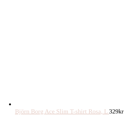
Björn Borg Ace Slim T-shirt Rosa, L
329
kr