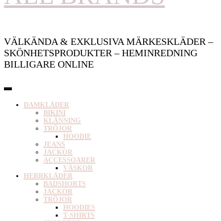
VÄLKÄNDA & EXKLUSIVA MÄRKESKLÄDER –
SKÖNHETSPRODUKTER – HEMINREDNING
BILLIGARE ONLINE
DAMKLÄDER
BIKINI
KLÄNNING
TRÖJOR
HOODIE
JEANS
JACKOR
ACCESSOARER
VÄSKOR
HERRKLÄDER
BADSHORTS
JACKOR
TRÖJOR
HOODIES
T-SHIRTS