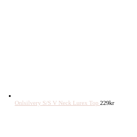
Onlsilvery S/S V Neck Lurex Top
229
kr