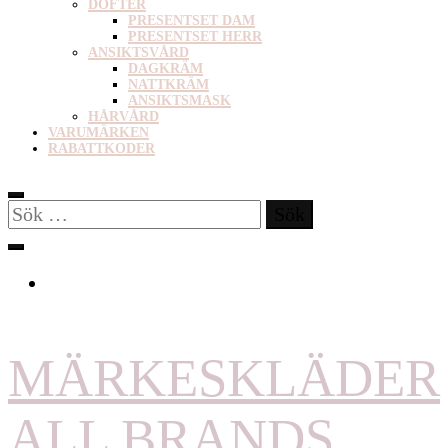
DOFTER
PRESENTSET DAM
PRESENTSET HERR
ANSIKTSVÅRD
DAGKRÄM
NATTKRÄM
ANSIKTSMASK
HÅRVÅRD
VARUMÄRKEN
RABATTKODER
Sök
efter:
MÄRKESKLÄDER
ALL BRANDS