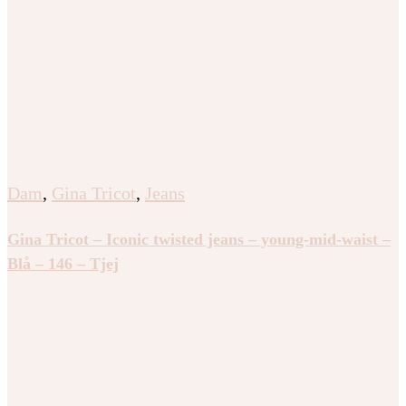
Dam
,
Gina Tricot
,
Jeans
Gina Tricot – Iconic twisted jeans – young-mid-waist –
Blå – 146 – Tjej