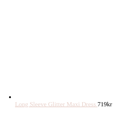
Long Sleeve Glitter Maxi Dress
719
kr