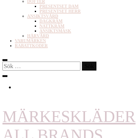
DOFTER
PRESENTSET DAM
PRESENTSET HERR
ANSIKTSVÅRD
DAGKRÄM
NATTKRÄM
ANSIKTSMASK
HÅRVÅRD
VARUMÄRKEN
RABATTKODER
Sök
efter:
MÄRKESKLÄDER
ALL BRANDS