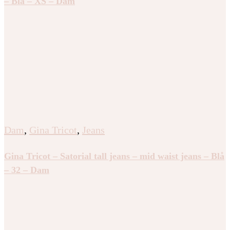
– Blå – XS – Dam
Dam
,
Gina Tricot
,
Jeans
Gina Tricot – Satorial tall jeans – mid waist jeans – Blå
– 32 – Dam