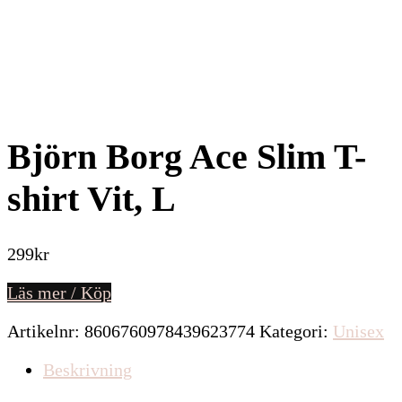
Björn Borg Ace Slim T-
shirt Vit, L
299
kr
Läs mer / Köp
Artikelnr:
8606760978439623774
Kategori:
Unisex
Beskrivning