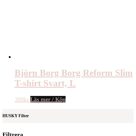
Björn Borg Borg Reform Slim
T-shirt Svart, L
399
kr
Läs mer / Köp
HUSKY Filter
Filtrera