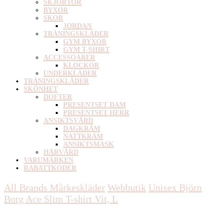
SKJORTOR
BYXOR
SKOR
JORDAN
TRÄNINGSKLÄDER
GYM BYXOR
GYM T-SHIRT
ACCESSOARER
KLOCKOR
UNDERKLÄDER
TRÄNINGSKLÄDER
SKÖNHET
DOFTER
PRESENTSET DAM
PRESENTSET HERR
ANSIKTSVÅRD
DAGKRÄM
NATTKRÄM
ANSIKTSMASK
HÅRVÅRD
VARUMÄRKEN
RABATTKODER
All Brands Mårkeskläder
Webbutik
Unisex
Björn
Borg Ace Slim T-shirt Vit, L