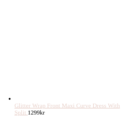
Glitter Wrap Front Maxi Curve Dress With
Split
1299
kr