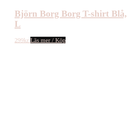
Björn Borg Borg T-shirt Blå,
L
299
kr
Läs mer / Köp