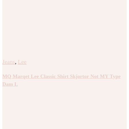
Jeans
,
Lee
MQ Marqet Lee Classic Shirt Skjortor Not MY Type
Dam L