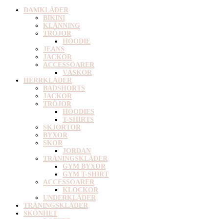
DAMKLÄDER
BIKINI
KLÄNNING
TRÖJOR
HOODIE
JEANS
JACKOR
ACCESSOARER
VÄSKOR
HERRKLÄDER
BADSHORTS
JACKOR
TRÖJOR
HOODIES
T-SHIRTS
SKJORTOR
BYXOR
SKOR
JORDAN
TRÄNINGSKLÄDER
GYM BYXOR
GYM T-SHIRT
ACCESSOARER
KLOCKOR
UNDERKLÄDER
TRÄNINGSKLÄDER
SKÖNHET