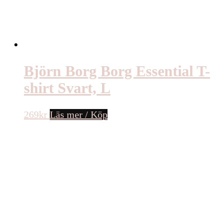
Björn Borg Borg Essential T-
shirt Svart, L
269
kr
Läs mer / Köp