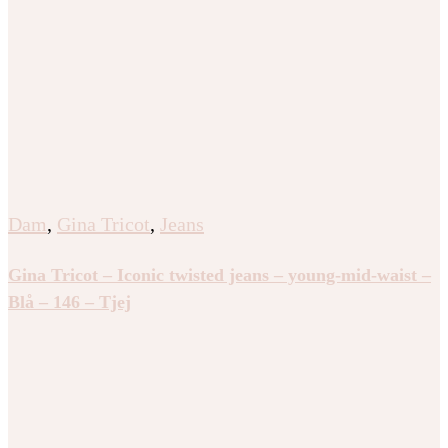
Dam
,
Gina Tricot
,
Jeans
Gina Tricot – Iconic twisted jeans – young-mid-waist –
Blå – 146 – Tjej