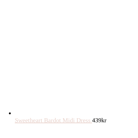
Sweetheart Bardot Midi Dress
439
kr