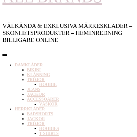
VÄLKÄNDA & EXKLUSIVA MÄRKESKLÄDER –
SKÖNHETSPRODUKTER – HEMINREDNING
BILLIGARE ONLINE
DAMKLÄDER
BIKINI
KLÄNNING
TRÖJOR
HOODIE
JEANS
JACKOR
ACCESSOARER
VÄSKOR
HERRKLÄDER
BADSHORTS
JACKOR
TRÖJOR
HOODIES
T-SHIRTS