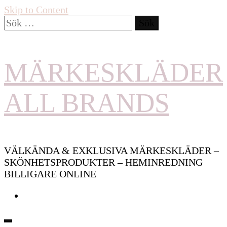
Skip to Content
Sök
efter:
MÄRKESKLÄDER
ALL BRANDS
VÄLKÄNDA & EXKLUSIVA MÄRKESKLÄDER –
SKÖNHETSPRODUKTER – HEMINREDNING
BILLIGARE ONLINE