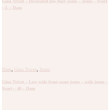
Gina Tricot – Decorated low flare jeans – Jeans – Svart
– L – Dam
Dam
,
Gina Tricot
,
Jeans
Gina Tricot – Low wide front seam jeans – wide jeans –
Svart – 40 – Dam