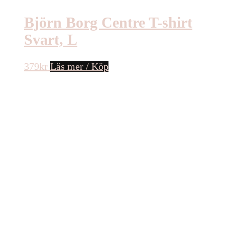
Björn Borg Centre T-shirt
Svart, L
379
kr
Läs mer / Köp