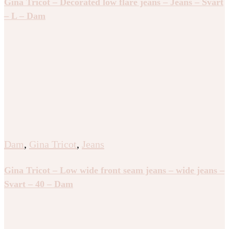
Gina Tricot – Decorated low flare jeans – Jeans – Svart
– L – Dam
Dam
,
Gina Tricot
,
Jeans
Gina Tricot – Low wide front seam jeans – wide jeans –
Svart – 40 – Dam