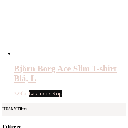
Björn Borg Ace Slim T-shirt
Blå, L
329
kr
Läs mer / Köp
HUSKY Filter
Filtrera