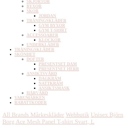
SKJORTOR
BYXOR
SKOR
JORDAN
TRÄNINGSKLÄDER
GYM BYXOR
GYM T-SHIRT
ACCESSOARER
KLOCKOR
UNDERKLÄDER
TRÄNINGSKLÄDER
SKÖNHET
DOFTER
PRESENTSET DAM
PRESENTSET HERR
ANSIKTSVÅRD
DAGKRÄM
NATTKRÄM
ANSIKTSMASK
HÅRVÅRD
VARUMÄRKEN
RABATTKODER
All Brands Mårkeskläder
Webbutik
Unisex
Björn
Borg Ace Mesh Panel T-shirt Svart, L