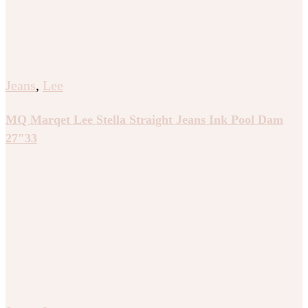
Jeans
,
Lee
MQ Marqet Lee Stella Straight Jeans Ink Pool Dam
27″33