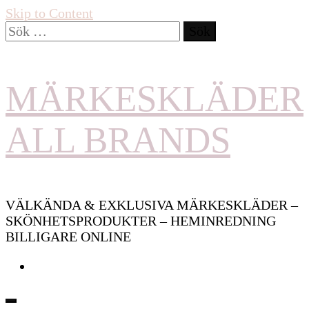
Skip to Content
Sök
efter:
MÄRKESKLÄDER
ALL BRANDS
VÄLKÄNDA & EXKLUSIVA MÄRKESKLÄDER –
SKÖNHETSPRODUKTER – HEMINREDNING
BILLIGARE ONLINE