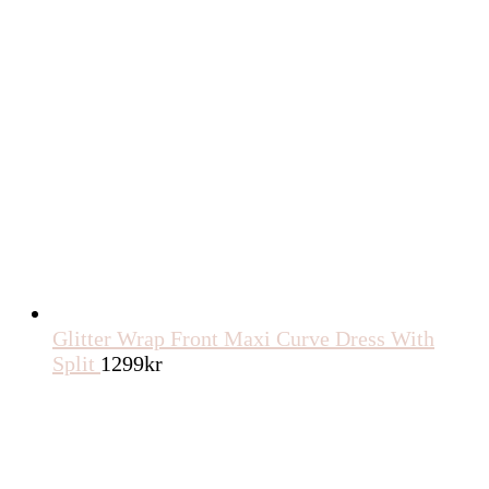
Glitter Wrap Front Maxi Curve Dress With
Split
1299
kr