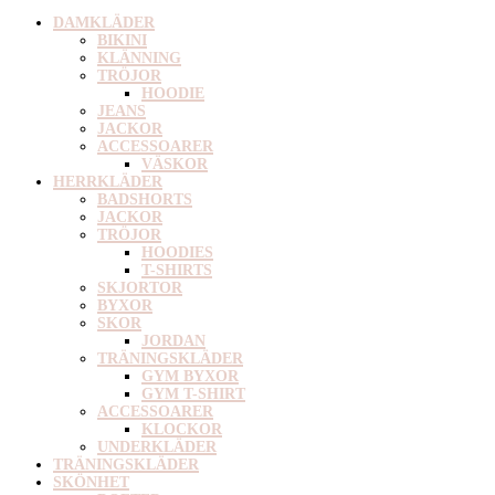
DAMKLÄDER
BIKINI
KLÄNNING
TRÖJOR
HOODIE
JEANS
JACKOR
ACCESSOARER
VÄSKOR
HERRKLÄDER
BADSHORTS
JACKOR
TRÖJOR
HOODIES
T-SHIRTS
SKJORTOR
BYXOR
SKOR
JORDAN
TRÄNINGSKLÄDER
GYM BYXOR
GYM T-SHIRT
ACCESSOARER
KLOCKOR
UNDERKLÄDER
TRÄNINGSKLÄDER
SKÖNHET