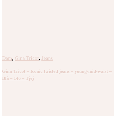
Dam
,
Gina Tricot
,
Jeans
Gina Tricot – Iconic twisted jeans – young-mid-waist –
Blå – 146 – Tjej