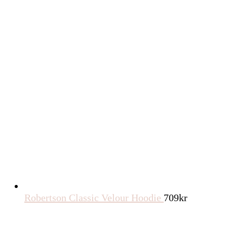
Robertson Classic Velour Hoodie
709
kr