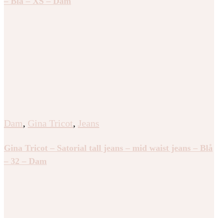
– Blå – XS – Dam
Dam
,
Gina Tricot
,
Jeans
Gina Tricot – Satorial tall jeans – mid waist jeans – Blå
– 32 – Dam