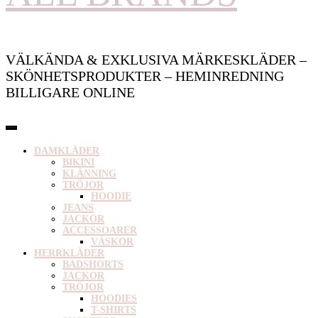
VÄLKÄNDA & EXKLUSIVA MÄRKESKLÄDER –
SKÖNHETSPRODUKTER – HEMINREDNING
BILLIGARE ONLINE
DAMKLÄDER
BIKINI
KLÄNNING
TRÖJOR
HOODIE
JEANS
JACKOR
ACCESSOARER
VÄSKOR
HERRKLÄDER
BADSHORTS
JACKOR
TRÖJOR
HOODIES
T-SHIRTS