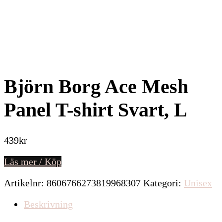
Björn Borg Ace Mesh
Panel T-shirt Svart, L
439
kr
Läs mer / Köp
Artikelnr:
8606766273819968307
Kategori:
Unisex
Beskrivning