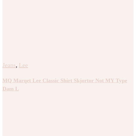
Jeans
,
Lee
MQ Marqet Lee Classic Shirt Skjortor Not MY Type
Dam L