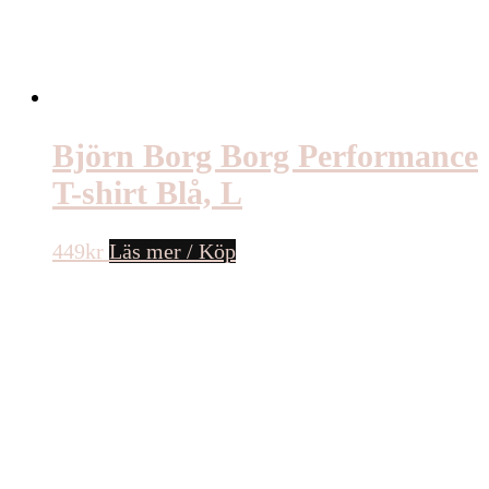
Björn Borg Borg Performance
T-shirt Blå, L
449
kr
Läs mer / Köp