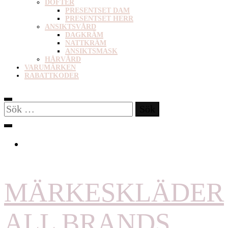
DOFTER
PRESENTSET DAM
PRESENTSET HERR
ANSIKTSVÅRD
DAGKRÄM
NATTKRÄM
ANSIKTSMASK
HÅRVÅRD
VARUMÄRKEN
RABATTKODER
Sök
efter:
MÄRKESKLÄDER
ALL BRANDS