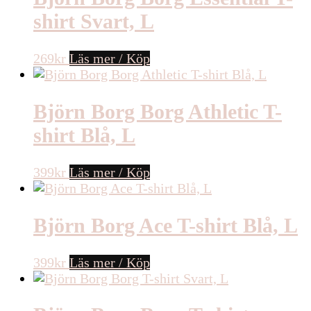
shirt Svart, L
269
kr
Läs mer / Köp
Björn Borg Borg Athletic T-
shirt Blå, L
399
kr
Läs mer / Köp
Björn Borg Ace T-shirt Blå, L
399
kr
Läs mer / Köp