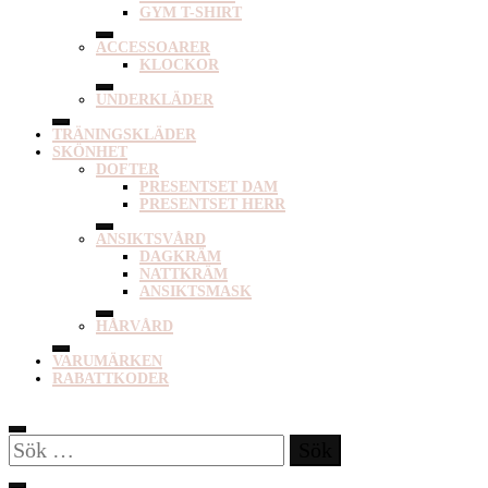
GYM T-SHIRT
ACCESSOARER
KLOCKOR
UNDERKLÄDER
TRÄNINGSKLÄDER
SKÖNHET
DOFTER
PRESENTSET DAM
PRESENTSET HERR
ANSIKTSVÅRD
DAGKRÄM
NATTKRÄM
ANSIKTSMASK
HÅRVÅRD
VARUMÄRKEN
RABATTKODER
Sök
efter: