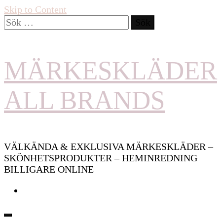
Skip to Content
Sök
efter:
MÄRKESKLÄDER
ALL BRANDS
VÄLKÄNDA & EXKLUSIVA MÄRKESKLÄDER –
SKÖNHETSPRODUKTER – HEMINREDNING
BILLIGARE ONLINE