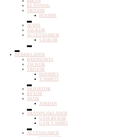
BIKINI
KLÄNNING
TRÖJOR
HOODIE
JEANS
JACKOR
ACCESSOARER
VÄSKOR
HERRKLÄDER
BADSHORTS
JACKOR
TRÖJOR
HOODIES
T-SHIRTS
SKJORTOR
BYXOR
SKOR
JORDAN
TRÄNINGSKLÄDER
GYM BYXOR
GYM T-SHIRT
ACCESSOARER