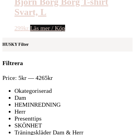
Björn Borg Borg T-shirt
Svart, L
299
kr
Läs mer / Köp
HUSKY Filter
Filtrera
Price:
5kr
—
4265kr
Okategoriserad
Dam
HEMINREDNING
Herr
Presenttips
SKÖNHET
Träningskläder Dam & Herr