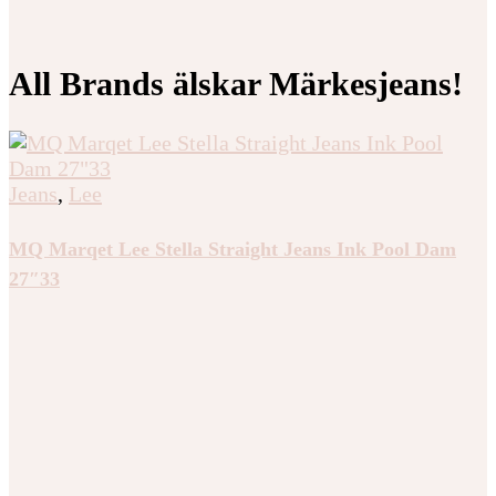
All Brands älskar Märkesjeans!
Jeans
,
Lee
MQ Marqet Lee Stella Straight Jeans Ink Pool Dam
27″33