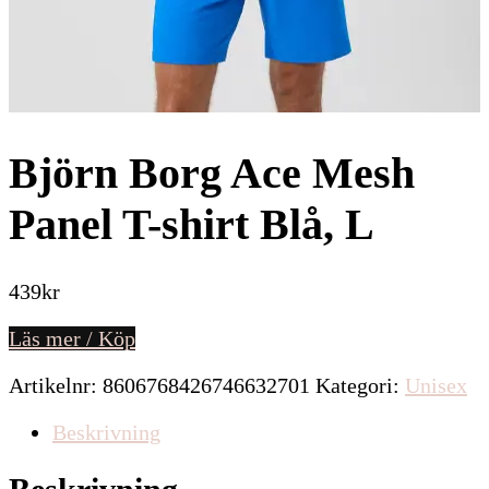
Björn Borg Ace Mesh
Panel T-shirt Blå, L
439
kr
Läs mer / Köp
Artikelnr:
8606768426746632701
Kategori:
Unisex
Beskrivning