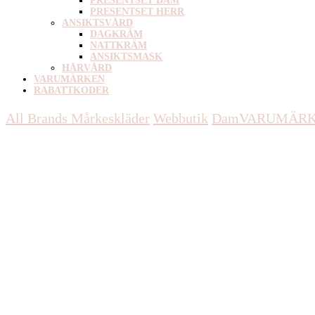
PRESENTSET DAM
PRESENTSET HERR
ANSIKTSVÅRD
DAGKRÄM
NATTKRÄM
ANSIKTSMASK
HÅRVÅRD
VARUMÄRKEN
RABATTKODER
All Brands Mårkeskläder
Webbutik
Dam
VARUMÄR