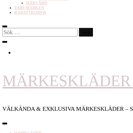
HÅRVÅRD
VARUMÄRKEN
RABATTKODER
Sök
efter:
MÄRKESKLÄDER 
VÄLKÄNDA & EXKLUSIVA MÄRKESKLÄDER – S