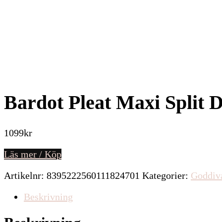
Bardot Pleat Maxi Split D
1099
kr
Läs mer / Köp
Artikelnr:
8395222560111824701
Kategorier:
Goddiv
Beskrivning