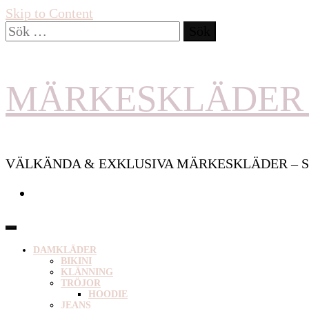
Skip to Content
Sök
efter:
MÄRKESKLÄDER 
VÄLKÄNDA & EXKLUSIVA MÄRKESKLÄDER – S
DAMKLÄDER
BIKINI
KLÄNNING
TRÖJOR
HOODIE
JEANS