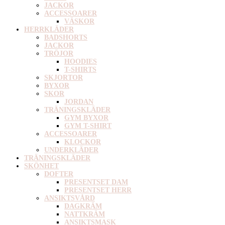
JACKOR
ACCESSOARER
VÄSKOR
HERRKLÄDER
BADSHORTS
JACKOR
TRÖJOR
HOODIES
T-SHIRTS
SKJORTOR
BYXOR
SKOR
JORDAN
TRÄNINGSKLÄDER
GYM BYXOR
GYM T-SHIRT
ACCESSOARER
KLOCKOR
UNDERKLÄDER
TRÄNINGSKLÄDER
SKÖNHET
DOFTER
PRESENTSET DAM
PRESENTSET HERR
ANSIKTSVÅRD
DAGKRÄM
NATTKRÄM
ANSIKTSMASK