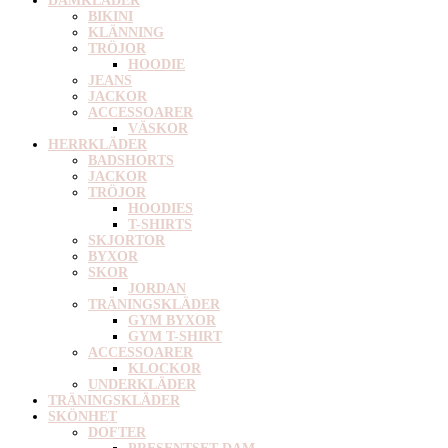
DAMKLÄDER
BIKINI
KLÄNNING
TRÖJOR
HOODIE
JEANS
JACKOR
ACCESSOARER
VÄSKOR
HERRKLÄDER
BADSHORTS
JACKOR
TRÖJOR
HOODIES
T-SHIRTS
SKJORTOR
BYXOR
SKOR
JORDAN
TRÄNINGSKLÄDER
GYM BYXOR
GYM T-SHIRT
ACCESSOARER
KLOCKOR
UNDERKLÄDER
TRÄNINGSKLÄDER
SKÖNHET
DOFTER