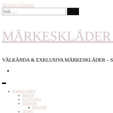
Skip to Content
Sök
efter:
MÄRKESKLÄDER 
VÄLKÄNDA & EXKLUSIVA MÄRKESKLÄDER – S
DAMKLÄDER
BIKINI
KLÄNNING
TRÖJOR
HOODIE
JEANS