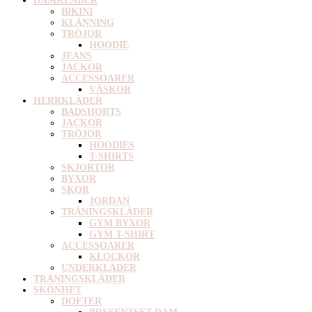
DAMKLÄDER
BIKINI
KLÄNNING
TRÖJOR
HOODIE
JEANS
JACKOR
ACCESSOARER
VÄSKOR
HERRKLÄDER
BADSHORTS
JACKOR
TRÖJOR
HOODIES
T-SHIRTS
SKJORTOR
BYXOR
SKOR
JORDAN
TRÄNINGSKLÄDER
GYM BYXOR
GYM T-SHIRT
ACCESSOARER
KLOCKOR
UNDERKLÄDER
TRÄNINGSKLÄDER
SKÖNHET
DOFTER