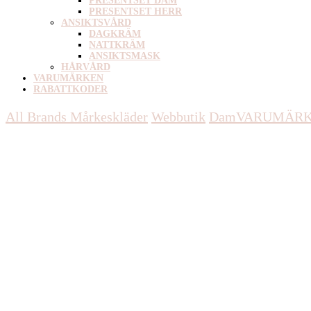
PRESENTSET DAM
PRESENTSET HERR
ANSIKTSVÅRD
DAGKRÄM
NATTKRÄM
ANSIKTSMASK
HÅRVÅRD
VARUMÄRKEN
RABATTKODER
All Brands Mårkeskläder
Webbutik
Dam
VARUMÄR