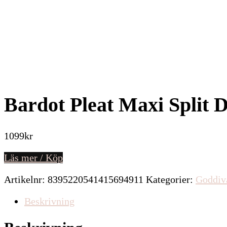
Bardot Pleat Maxi Split D
1099
kr
Läs mer / Köp
Artikelnr:
8395220541415694911
Kategorier:
Goddiv
Beskrivning