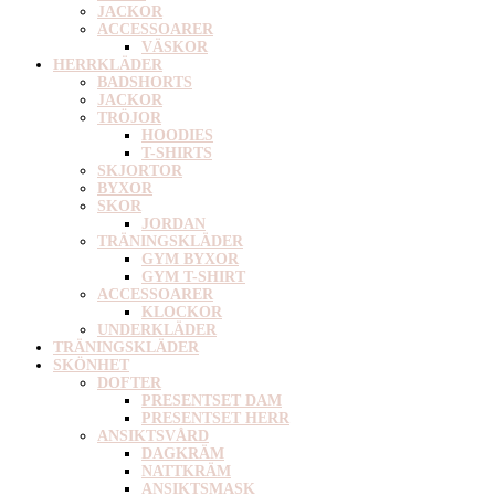
JACKOR
ACCESSOARER
VÄSKOR
HERRKLÄDER
BADSHORTS
JACKOR
TRÖJOR
HOODIES
T-SHIRTS
SKJORTOR
BYXOR
SKOR
JORDAN
TRÄNINGSKLÄDER
GYM BYXOR
GYM T-SHIRT
ACCESSOARER
KLOCKOR
UNDERKLÄDER
TRÄNINGSKLÄDER
SKÖNHET
DOFTER
PRESENTSET DAM
PRESENTSET HERR
ANSIKTSVÅRD
DAGKRÄM
NATTKRÄM
ANSIKTSMASK