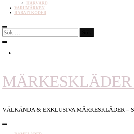
HÅRVÅRD
VARUMÄRKEN
RABATTKODER
Sök
efter:
MÄRKESKLÄDER 
VÄLKÄNDA & EXKLUSIVA MÄRKESKLÄDER – S