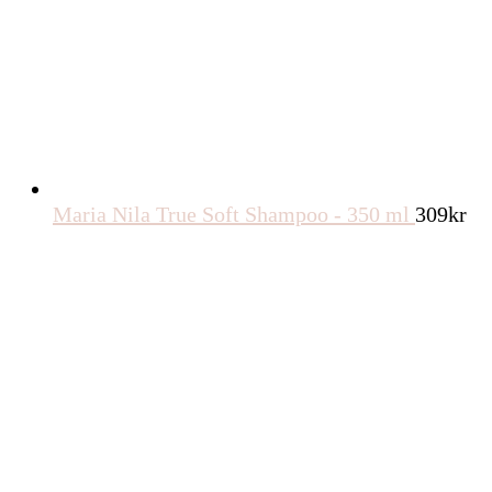
Maria Nila True Soft Shampoo - 350 ml
309
kr