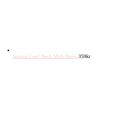
Sequin Cowl Neck Midi Dress
359
kr