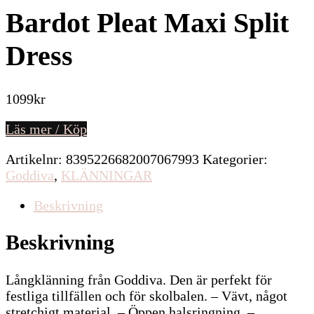
Bardot Pleat Maxi Split
Dress
1099
kr
Läs mer / Köp
Artikelnr:
8395226682007067993
Kategorier:
Goddiva
,
KLÄNNINGAR
Beskrivning
Beskrivning
Långklänning från Goddiva. Den är perfekt för
festliga tillfällen och för skolbalen. – Vävt, något
stretchigt material. – Öppen halsringning. –