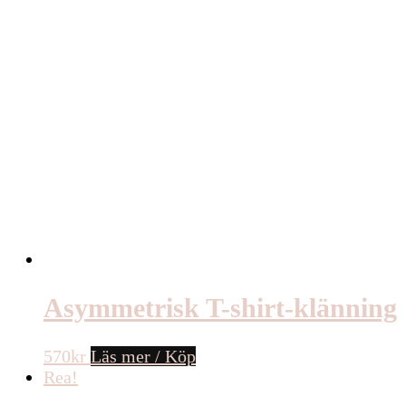
Asymmetrisk T-shirt-klänning
570
kr
Läs mer / Köp
Rea!