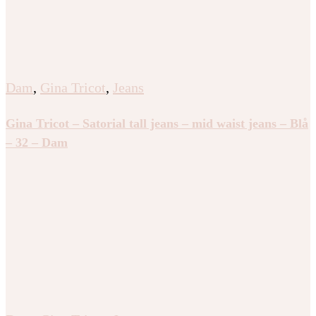
Dam
,
Gina Tricot
,
Jeans
Gina Tricot – Satorial tall jeans – mid waist jeans – Blå
– 32 – Dam