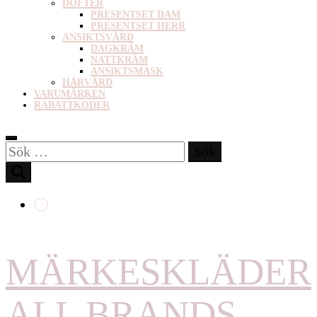
DOFTER
PRESENTSET DAM
PRESENTSET HERR
ANSIKTSVÅRD
DAGKRÄM
NATTKRÄM
ANSIKTSMASK
HÅRVÅRD
VARUMÄRKEN
RABATTKODER
Sök
efter:
MÄRKESKLÄDER
ALL BRANDS