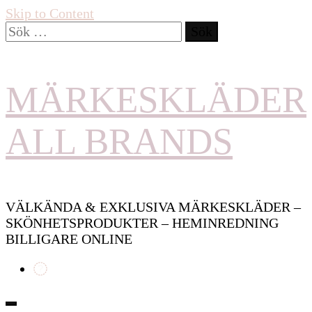
Skip to Content
Sök
efter:
MÄRKESKLÄDER
ALL BRANDS
VÄLKÄNDA & EXKLUSIVA MÄRKESKLÄDER –
SKÖNHETSPRODUKTER – HEMINREDNING
BILLIGARE ONLINE