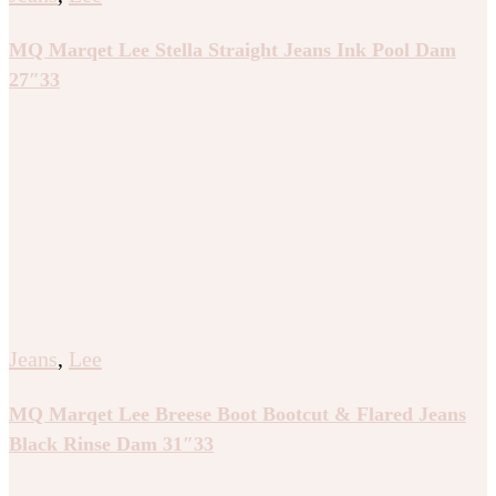
MQ Marqet Lee Stella Straight Jeans Ink Pool Dam
27″33
Jeans
,
Lee
MQ Marqet Lee Breese Boot Bootcut & Flared Jeans
Black Rinse Dam 31″33