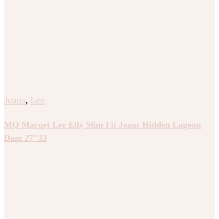
Jeans
,
Lee
MQ Marqet Lee Elly Slim Fit Jeans Hidden Lagoon
Dam 27″33