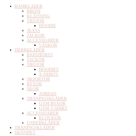
DAMKLÄDER
BIKINI
KLÄNNING
TRÖJOR
HOODIE
JEANS
JACKOR
ACCESSOARER
VÄSKOR
HERRKLÄDER
BADSHORTS
JACKOR
TRÖJOR
HOODIES
T-SHIRTS
SKJORTOR
BYXOR
SKOR
JORDAN
TRÄNINGSKLÄDER
GYM BYXOR
GYM T-SHIRT
ACCESSOARER
KLOCKOR
UNDERKLÄDER
TRÄNINGSKLÄDER
SKÖNHET