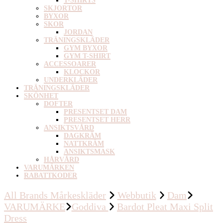
T-SHIRTS
SKJORTOR
BYXOR
SKOR
JORDAN
TRÄNINGSKLÄDER
GYM BYXOR
GYM T-SHIRT
ACCESSOARER
KLOCKOR
UNDERKLÄDER
TRÄNINGSKLÄDER
SKÖNHET
DOFTER
PRESENTSET DAM
PRESENTSET HERR
ANSIKTSVÅRD
DAGKRÄM
NATTKRÄM
ANSIKTSMASK
HÅRVÅRD
VARUMÄRKEN
RABATTKODER
All Brands Mårkeskläder
Webbutik
Dam
VARUMÄRKE
Goddiva
Bardot Pleat Maxi Split
Dress