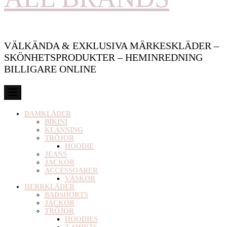
VÄLKÄNDA & EXKLUSIVA MÄRKESKLÄDER –
SKÖNHETSPRODUKTER – HEMINREDNING
BILLIGARE ONLINE
DAMKLÄDER
BIKINI
KLÄNNING
TRÖJOR
HOODIE
JEANS
JACKOR
ACCESSOARER
VÄSKOR
HERRKLÄDER
BADSHORTS
JACKOR
TRÖJOR
HOODIES