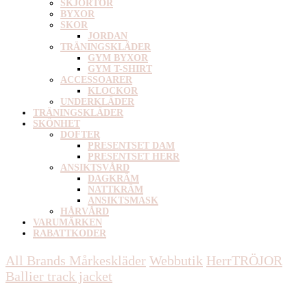
SKJORTOR
BYXOR
SKOR
JORDAN
TRÄNINGSKLÄDER
GYM BYXOR
GYM T-SHIRT
ACCESSOARER
KLOCKOR
UNDERKLÄDER
TRÄNINGSKLÄDER
SKÖNHET
DOFTER
PRESENTSET DAM
PRESENTSET HERR
ANSIKTSVÅRD
DAGKRÄM
NATTKRÄM
ANSIKTSMASK
HÅRVÅRD
VARUMÄRKEN
RABATTKODER
All Brands Mårkeskläder
Webbutik
Herr
TRÖJOR
Ballier track jacket