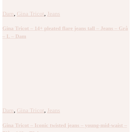
Dam
,
Gina Tricot
,
Jeans
Gina Tricot – 14+ pleated flare jeans tall – Jeans – Grå
– L – Dam
Dam
,
Gina Tricot
,
Jeans
Gina Tricot – Iconic twisted jeans – young-mid-waist –