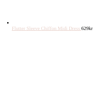
Flutter Sleeve Chiffon Midi Dress
629
kr