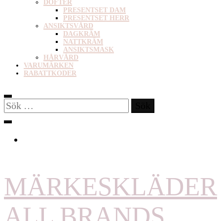
DOFTER
PRESENTSET DAM
PRESENTSET HERR
ANSIKTSVÅRD
DAGKRÄM
NATTKRÄM
ANSIKTSMASK
HÅRVÅRD
VARUMÄRKEN
RABATTKODER
Sök
efter:
MÄRKESKLÄDER
ALL BRANDS