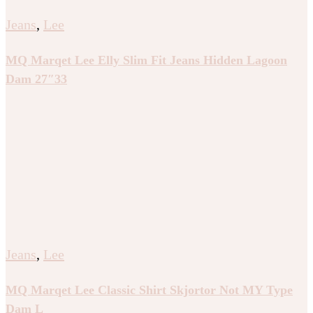
Jeans
,
Lee
MQ Marqet Lee Elly Slim Fit Jeans Hidden Lagoon
Dam 27″33
Jeans
,
Lee
MQ Marqet Lee Classic Shirt Skjortor Not MY Type
Dam L