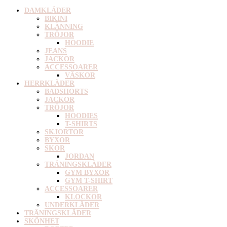
DAMKLÄDER
BIKINI
KLÄNNING
TRÖJOR
HOODIE
JEANS
JACKOR
ACCESSOARER
VÄSKOR
HERRKLÄDER
BADSHORTS
JACKOR
TRÖJOR
HOODIES
T-SHIRTS
SKJORTOR
BYXOR
SKOR
JORDAN
TRÄNINGSKLÄDER
GYM BYXOR
GYM T-SHIRT
ACCESSOARER
KLOCKOR
UNDERKLÄDER
TRÄNINGSKLÄDER
SKÖNHET