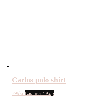
Carlos polo shirt
799
kr
Läs mer / Köp