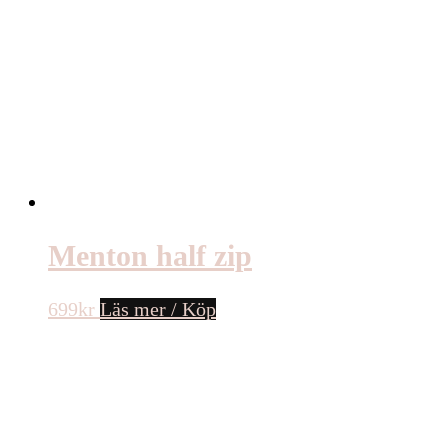
Menton half zip
699
kr
Läs mer / Köp