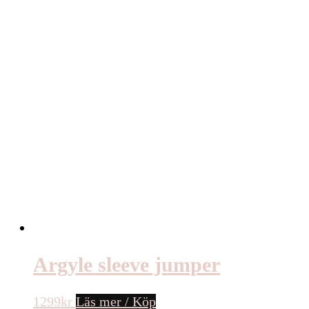
Argyle sleeve jumper
1299
kr
Läs mer / Köp