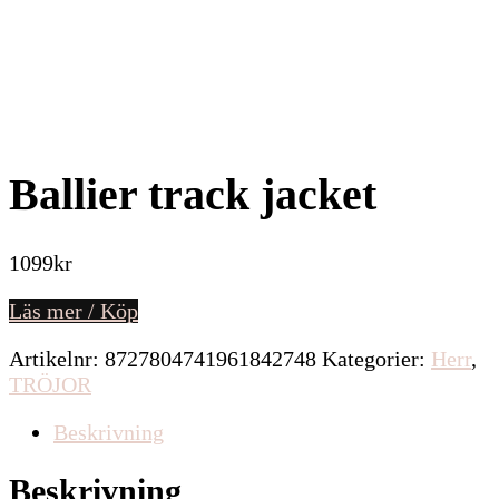
Ballier track jacket
1099
kr
Läs mer / Köp
Artikelnr:
8727804741961842748
Kategorier:
Herr
,
TRÖJOR
Beskrivning
Beskrivning