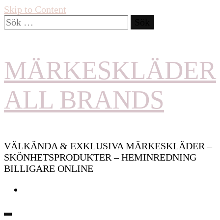
Skip to Content
Sök
efter:
MÄRKESKLÄDER
ALL BRANDS
VÄLKÄNDA & EXKLUSIVA MÄRKESKLÄDER –
SKÖNHETSPRODUKTER – HEMINREDNING
BILLIGARE ONLINE