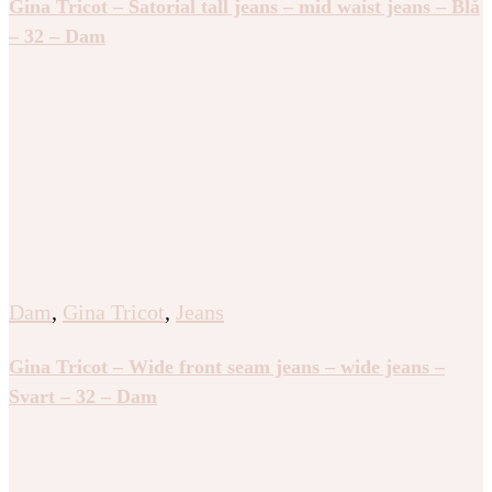
Gina Tricot – Satorial tall jeans – mid waist jeans – Blå
– 32 – Dam
Dam
,
Gina Tricot
,
Jeans
Gina Tricot – Wide front seam jeans – wide jeans –
Svart – 32 – Dam