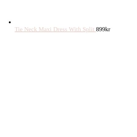
Tie Neck Maxi Dress With Split
899
kr