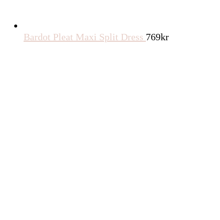
Bardot Pleat Maxi Split Dress
769
kr