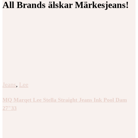
All Brands älskar Märkesjeans!
Jeans
,
Lee
MQ Marqet Lee Stella Straight Jeans Ink Pool Dam
27″33