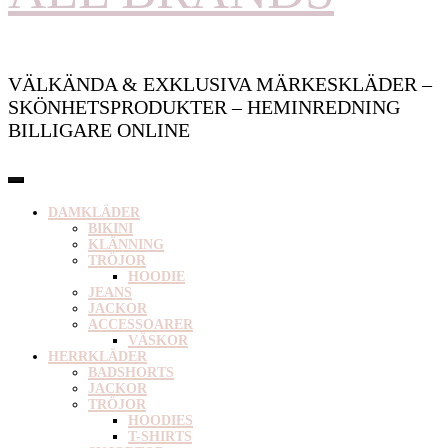
VÄLKÄNDA & EXKLUSIVA MÄRKESKLÄDER –
SKÖNHETSPRODUKTER – HEMINREDNING
BILLIGARE ONLINE
DAMKLÄDER
BIKINI
KLÄNNING
TRÖJOR
HOODIE
JEANS
JACKOR
ACCESSOARER
VÄSKOR
HERRKLÄDER
BADSHORTS
JACKOR
TRÖJOR
HOODIES
T-SHIRTS