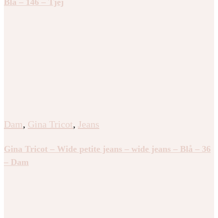
Blå – 146 – Tjej
Dam
,
Gina Tricot
,
Jeans
Gina Tricot – Wide petite jeans – wide jeans – Blå – 36
– Dam