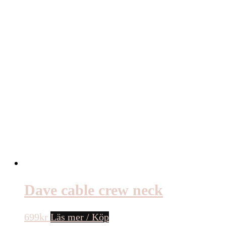
Dave cable crew neck
699
kr
Läs mer / Köp