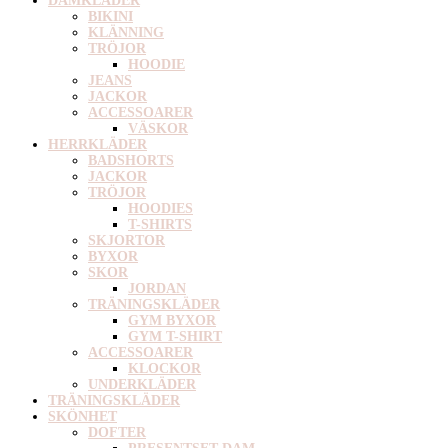
DAMKLÄDER
BIKINI
KLÄNNING
TRÖJOR
HOODIE
JEANS
JACKOR
ACCESSOARER
VÄSKOR
HERRKLÄDER
BADSHORTS
JACKOR
TRÖJOR
HOODIES
T-SHIRTS
SKJORTOR
BYXOR
SKOR
JORDAN
TRÄNINGSKLÄDER
GYM BYXOR
GYM T-SHIRT
ACCESSOARER
KLOCKOR
UNDERKLÄDER
TRÄNINGSKLÄDER
SKÖNHET
DOFTER