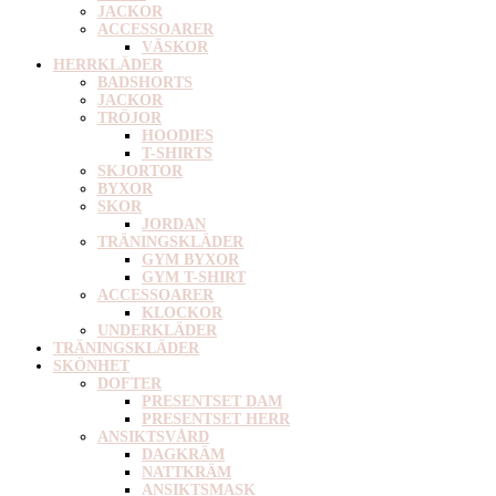
JACKOR
ACCESSOARER
VÄSKOR
HERRKLÄDER
BADSHORTS
JACKOR
TRÖJOR
HOODIES
T-SHIRTS
SKJORTOR
BYXOR
SKOR
JORDAN
TRÄNINGSKLÄDER
GYM BYXOR
GYM T-SHIRT
ACCESSOARER
KLOCKOR
UNDERKLÄDER
TRÄNINGSKLÄDER
SKÖNHET
DOFTER
PRESENTSET DAM
PRESENTSET HERR
ANSIKTSVÅRD
DAGKRÄM
NATTKRÄM
ANSIKTSMASK