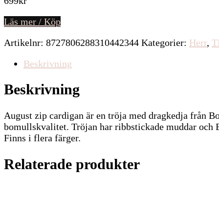
699
kr
Läs mer / Köp
Artikelnr:
8727806288310442344
Kategorier:
Herr
,
T
Beskrivning
Beskrivning
August zip cardigan är en tröja med dragkedja från Bo
bomullskvalitet. Tröjan har ribbstickade muddar och B
Finns i flera färger.
Relaterade produkter