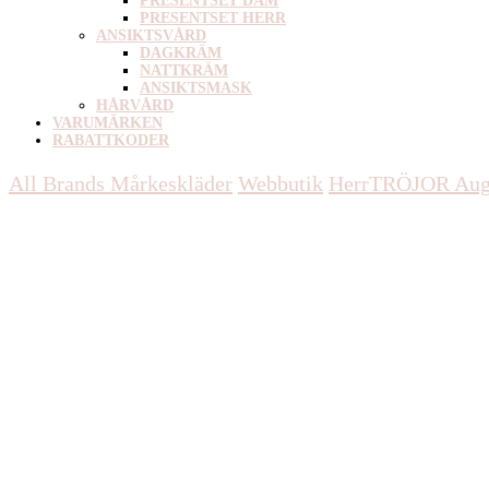
PRESENTSET DAM
PRESENTSET HERR
ANSIKTSVÅRD
DAGKRÄM
NATTKRÄM
ANSIKTSMASK
HÅRVÅRD
VARUMÄRKEN
RABATTKODER
All Brands Mårkeskläder
Webbutik
Herr
TRÖJOR
Aug