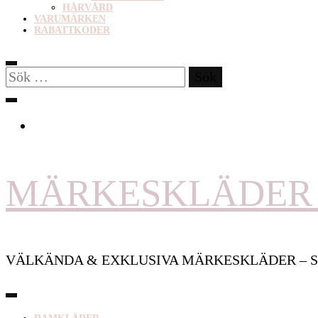
HÅRVÅRD
VARUMÄRKEN
RABATTKODER
Sök
efter:
MÄRKESKLÄDER 
VÄLKÄNDA & EXKLUSIVA MÄRKESKLÄDER – S