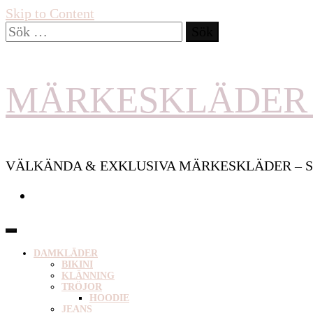
Skip to Content
Sök
efter:
MÄRKESKLÄDER 
VÄLKÄNDA & EXKLUSIVA MÄRKESKLÄDER – S
DAMKLÄDER
BIKINI
KLÄNNING
TRÖJOR
HOODIE
JEANS