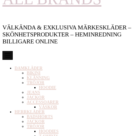
VÄLKÄNDA & EXKLUSIVA MÄRKESKLÄDER –
SKÖNHETSPRODUKTER – HEMINREDNING
BILLIGARE ONLINE
DAMKLÄDER
BIKINI
KLÄNNING
TRÖJOR
HOODIE
JEANS
JACKOR
ACCESSOARER
VÄSKOR
HERRKLÄDER
BADSHORTS
JACKOR
TRÖJOR
HOODIES