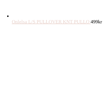
Onlelsa L/S PULLOVER KNT PULLO
499
kr