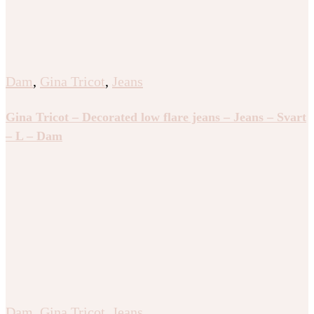
Dam
,
Gina Tricot
,
Jeans
Gina Tricot – Decorated low flare jeans – Jeans – Svart
– L – Dam
Dam
,
Gina Tricot
,
Jeans