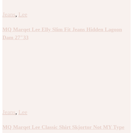
Jeans
,
Lee
MQ Marqet Lee Elly Slim Fit Jeans Hidden Lagoon
Dam 27″33
Jeans
,
Lee
MQ Marqet Lee Classic Shirt Skjortor Not MY Type