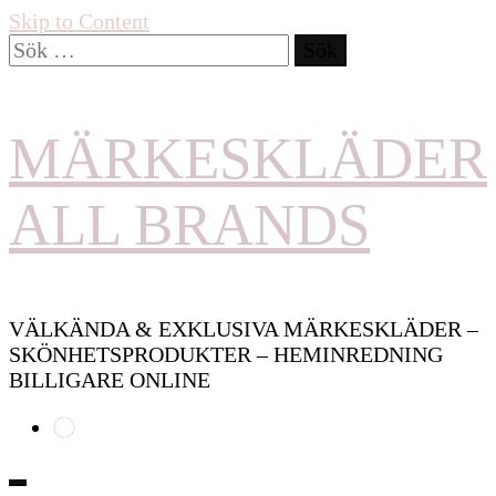
Skip to Content
Sök
efter:
MÄRKESKLÄDER
ALL BRANDS
VÄLKÄNDA & EXKLUSIVA MÄRKESKLÄDER –
SKÖNHETSPRODUKTER – HEMINREDNING
BILLIGARE ONLINE