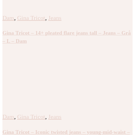
Dam
,
Gina Tricot
,
Jeans
Gina Tricot – 14+ pleated flare jeans tall – Jeans – Grå
– L – Dam
Dam
,
Gina Tricot
,
Jeans
Gina Tricot – Iconic twisted jeans – young-mid-waist –