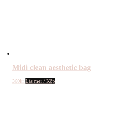
Midi clean aesthetic bag
360
kr
Läs mer / Köp