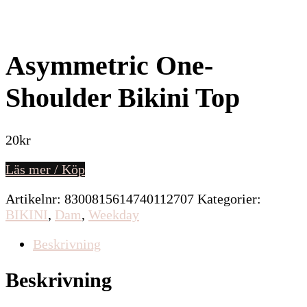
Asymmetric One-
Shoulder Bikini Top
20
kr
Läs mer / Köp
Artikelnr:
8300815614740112707
Kategorier:
BIKINI
,
Dam
,
Weekday
Beskrivning
Beskrivning