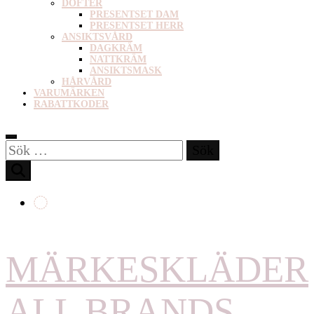
DOFTER
PRESENTSET DAM
PRESENTSET HERR
ANSIKTSVÅRD
DAGKRÄM
NATTKRÄM
ANSIKTSMASK
HÅRVÅRD
VARUMÄRKEN
RABATTKODER
Sök
efter:
MÄRKESKLÄDER
ALL BRANDS