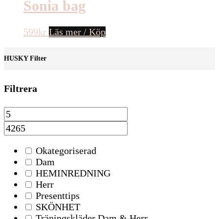
Sonia bag
599
kr
Läs mer / Köp
HUSKY Filter
Filtrera
Okategoriserad
Dam
HEMINREDNING
Herr
Presenttips
SKÖNHET
Träningskläder Dam & Herr