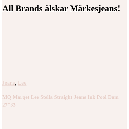
All Brands älskar Märkesjeans!
Jeans
,
Lee
MQ Marqet Lee Stella Straight Jeans Ink Pool Dam
27″33