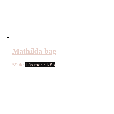
Mathilda bag
599
kr
Läs mer / Köp