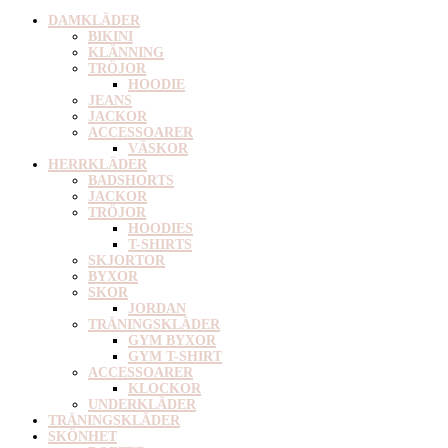
DAMKLÄDER
BIKINI
KLÄNNING
TRÖJOR
HOODIE
JEANS
JACKOR
ACCESSOARER
VÄSKOR
HERRKLÄDER
BADSHORTS
JACKOR
TRÖJOR
HOODIES
T-SHIRTS
SKJORTOR
BYXOR
SKOR
JORDAN
TRÄNINGSKLÄDER
GYM BYXOR
GYM T-SHIRT
ACCESSOARER
KLOCKOR
UNDERKLÄDER
TRÄNINGSKLÄDER
SKÖNHET