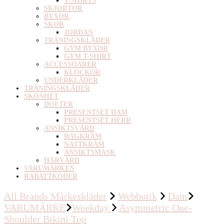
T-SHIRTS
SKJORTOR
BYXOR
SKOR
JORDAN
TRÄNINGSKLÄDER
GYM BYXOR
GYM T-SHIRT
ACCESSOARER
KLOCKOR
UNDERKLÄDER
TRÄNINGSKLÄDER
SKÖNHET
DOFTER
PRESENTSET DAM
PRESENTSET HERR
ANSIKTSVÅRD
DAGKRÄM
NATTKRÄM
ANSIKTSMASK
HÅRVÅRD
VARUMÄRKEN
RABATTKODER
All Brands Mårkeskläder
Webbutik
Dam
VARUMÄRKE
Weekday
Asymmetric One-
Shoulder Bikini Top