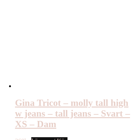
Gina Tricot – molly tall high
w jeans – tall jeans – Svart –
XS – Dam