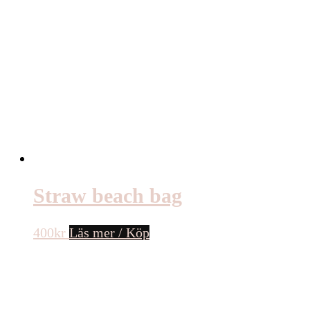
Straw beach bag
400
kr
Läs mer / Köp