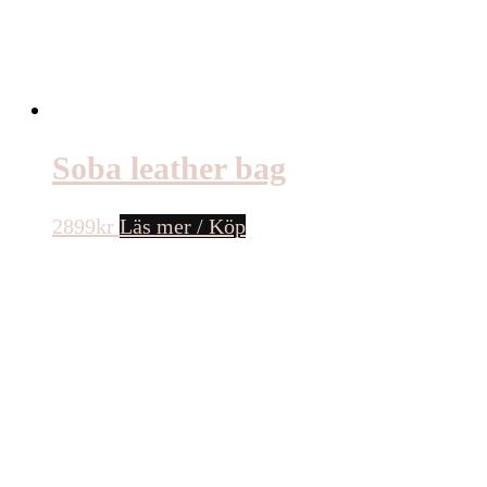
Soba leather bag
2899
kr
Läs mer / Köp