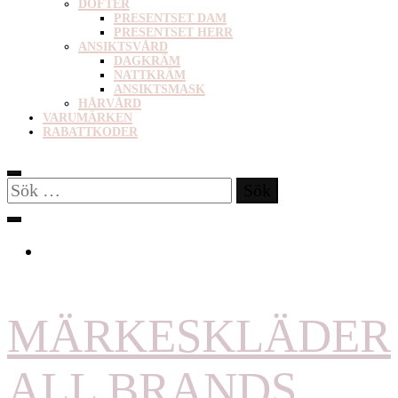
DOFTER
PRESENTSET DAM
PRESENTSET HERR
ANSIKTSVÅRD
DAGKRÄM
NATTKRÄM
ANSIKTSMASK
HÅRVÅRD
VARUMÄRKEN
RABATTKODER
Sök
efter:
MÄRKESKLÄDER
ALL BRANDS