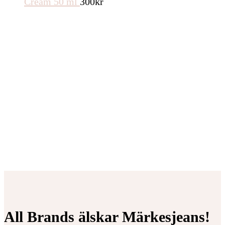
Cream 50 ml
300
kr
All Brands älskar Märkesjeans!