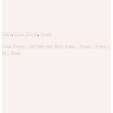
Dam
,
Gina Tricot
,
Jeans
Gina Tricot – 14+ low rise flare jeans – Jeans – Svart –
M – Dam