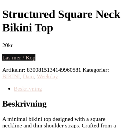
Structured Square Neck
Bikini Top
20
kr
Läs mer / Köp
Artikelnr:
8300815134149960581
Kategorier:
BIKINI
,
Dam
,
Weekday
Beskrivning
Beskrivning
A minimal bikini top designed with a square
neckline and thin shoulder straps. Crafted from a