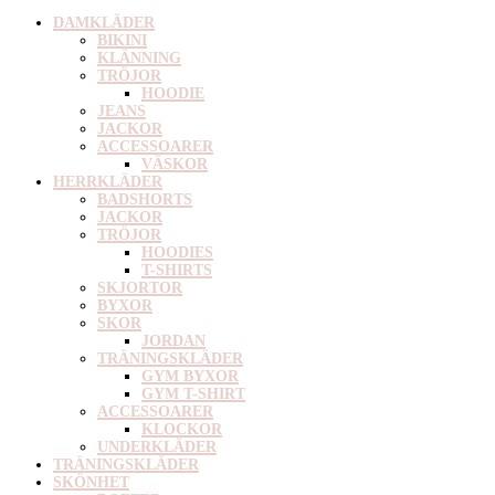
DAMKLÄDER
BIKINI
KLÄNNING
TRÖJOR
HOODIE
JEANS
JACKOR
ACCESSOARER
VÄSKOR
HERRKLÄDER
BADSHORTS
JACKOR
TRÖJOR
HOODIES
T-SHIRTS
SKJORTOR
BYXOR
SKOR
JORDAN
TRÄNINGSKLÄDER
GYM BYXOR
GYM T-SHIRT
ACCESSOARER
KLOCKOR
UNDERKLÄDER
TRÄNINGSKLÄDER
SKÖNHET