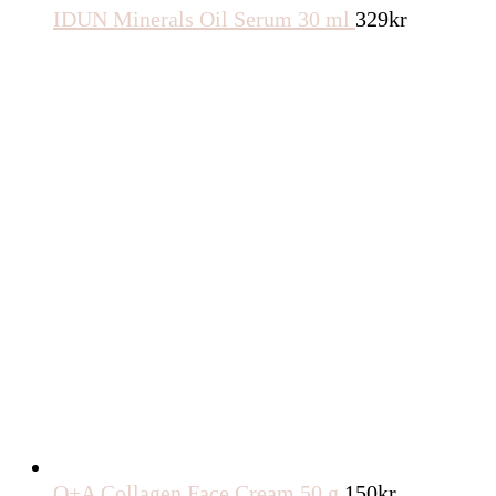
IDUN Minerals Oil Serum 30 ml
329
kr
Q+A Collagen Face Cream 50 g
150
kr