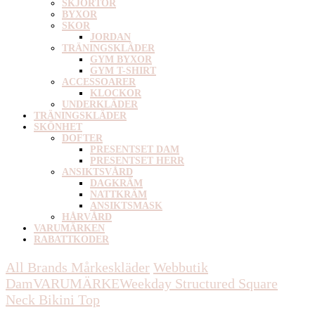
SKJORTOR
BYXOR
SKOR
JORDAN
TRÄNINGSKLÄDER
GYM BYXOR
GYM T-SHIRT
ACCESSOARER
KLOCKOR
UNDERKLÄDER
TRÄNINGSKLÄDER
SKÖNHET
DOFTER
PRESENTSET DAM
PRESENTSET HERR
ANSIKTSVÅRD
DAGKRÄM
NATTKRÄM
ANSIKTSMASK
HÅRVÅRD
VARUMÄRKEN
RABATTKODER
All Brands Mårkeskläder
Webbutik
Dam
VARUMÄRKE
Weekday
Structured Square
Neck Bikini Top