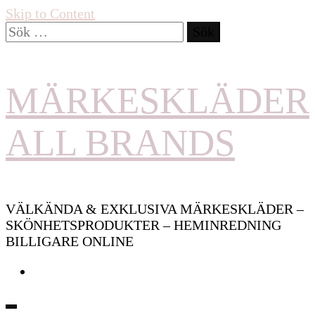
Skip to Content
Sök
efter:
MÄRKESKLÄDER
ALL BRANDS
VÄLKÄNDA & EXKLUSIVA MÄRKESKLÄDER –
SKÖNHETSPRODUKTER – HEMINREDNING
BILLIGARE ONLINE