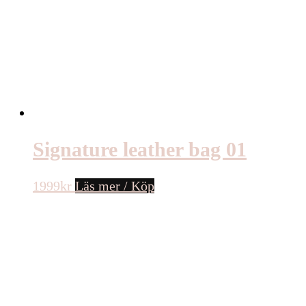
Signature leather bag 01
1999
kr
Läs mer / Köp