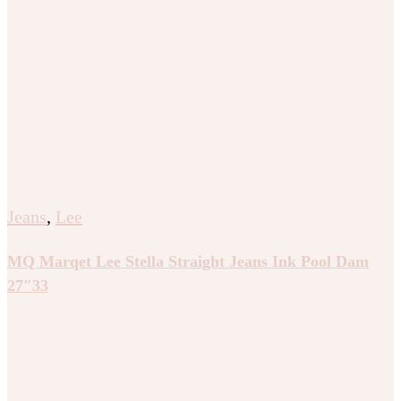
Jeans
,
Lee
MQ Marqet Lee Stella Straight Jeans Ink Pool Dam
27″33