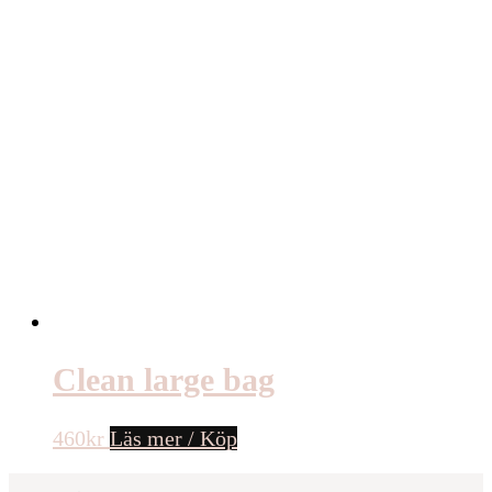
Clean large bag
460
kr
Läs mer / Köp