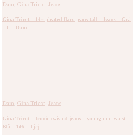
Dam
,
Gina Tricot
,
Jeans
Gina Tricot – 14+ pleated flare jeans tall – Jeans – Grå
– L – Dam
Dam
,
Gina Tricot
,
Jeans
Gina Tricot – Iconic twisted jeans – young-mid-waist –
Blå – 146 – Tjej