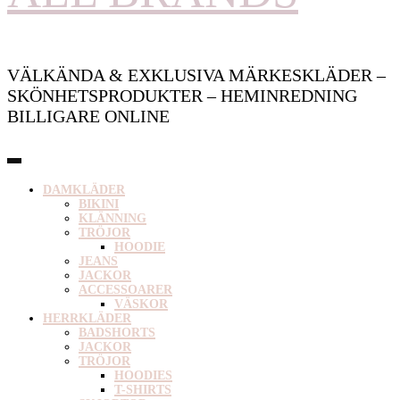
VÄLKÄNDA & EXKLUSIVA MÄRKESKLÄDER –
SKÖNHETSPRODUKTER – HEMINREDNING
BILLIGARE ONLINE
DAMKLÄDER
BIKINI
KLÄNNING
TRÖJOR
HOODIE
JEANS
JACKOR
ACCESSOARER
VÄSKOR
HERRKLÄDER
BADSHORTS
JACKOR
TRÖJOR
HOODIES
T-SHIRTS