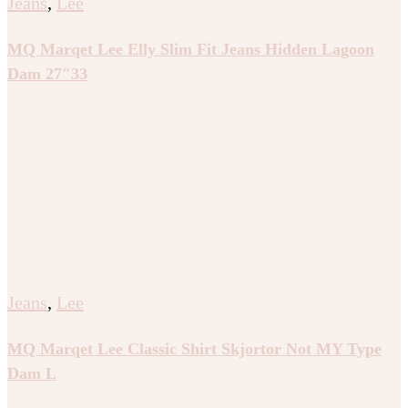
Jeans
,
Lee
MQ Marqet Lee Elly Slim Fit Jeans Hidden Lagoon
Dam 27″33
Jeans
,
Lee
MQ Marqet Lee Classic Shirt Skjortor Not MY Type
Dam L