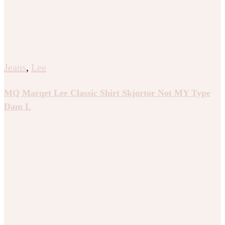
Jeans
,
Lee
MQ Marqet Lee Classic Shirt Skjortor Not MY Type
Dam L