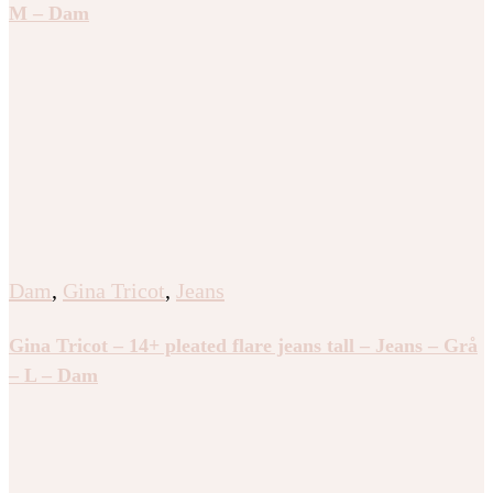
M – Dam
Dam
,
Gina Tricot
,
Jeans
Gina Tricot – 14+ pleated flare jeans tall – Jeans – Grå
– L – Dam