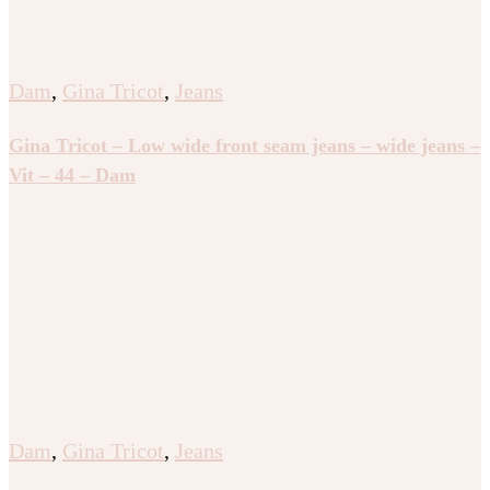
Dam
,
Gina Tricot
,
Jeans
Gina Tricot – Low wide front seam jeans – wide jeans –
Vit – 44 – Dam
Dam
,
Gina Tricot
,
Jeans