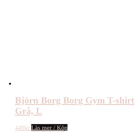
Björn Borg Borg Gym T-shirt
Grå, L
449
kr
Läs mer / Köp