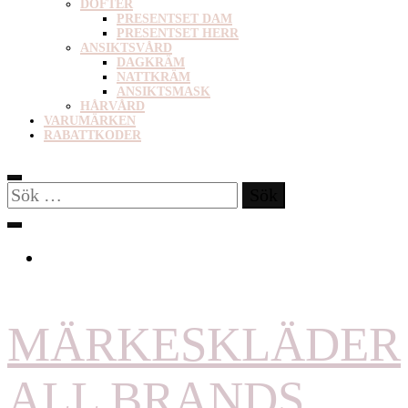
DOFTER
PRESENTSET DAM
PRESENTSET HERR
ANSIKTSVÅRD
DAGKRÄM
NATTKRÄM
ANSIKTSMASK
HÅRVÅRD
VARUMÄRKEN
RABATTKODER
Sök
efter:
MÄRKESKLÄDER
ALL BRANDS