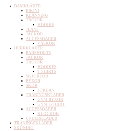
DAMKLÄDER
BIKINI
KLÄNNING
TRÖJOR
HOODIE
JEANS
JACKOR
ACCESSOARER
VÄSKOR
HERRKLÄDER
BADSHORTS
JACKOR
TRÖJOR
HOODIES
T-SHIRTS
SKJORTOR
BYXOR
SKOR
JORDAN
TRÄNINGSKLÄDER
GYM BYXOR
GYM T-SHIRT
ACCESSOARER
KLOCKOR
UNDERKLÄDER
TRÄNINGSKLÄDER
SKÖNHET