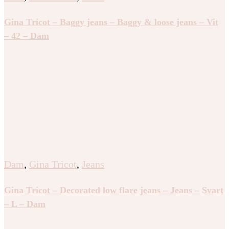
Gina Tricot – Baggy jeans – Baggy & loose jeans – Vit
– 42 – Dam
Dam
,
Gina Tricot
,
Jeans
Gina Tricot – Decorated low flare jeans – Jeans – Svart
– L – Dam