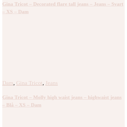
Gina Tricot – Decorated flare tall jeans – Jeans – Svart
– XS – Dam
Dam
,
Gina Tricot
,
Jeans
Gina Tricot – Molly high waist jeans – highwaist jeans
– Blå – XS – Dam