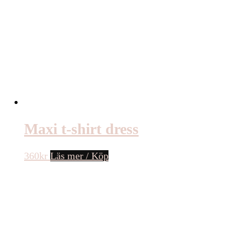
Maxi t-shirt dress
360
kr
Läs mer / Köp