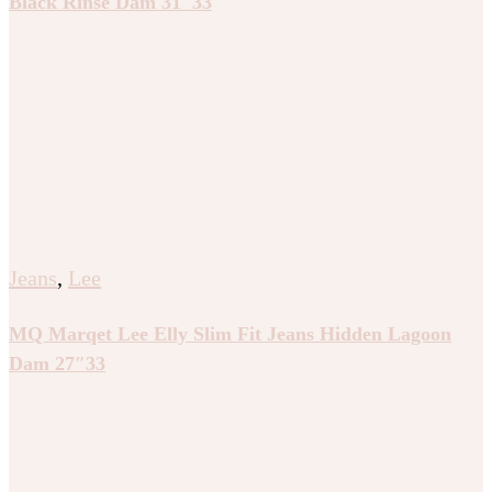
Black Rinse Dam 31″33
Jeans
,
Lee
MQ Marqet Lee Elly Slim Fit Jeans Hidden Lagoon
Dam 27″33