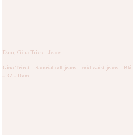
Dam
,
Gina Tricot
,
Jeans
Gina Tricot – Satorial tall jeans – mid waist jeans – Blå
– 32 – Dam