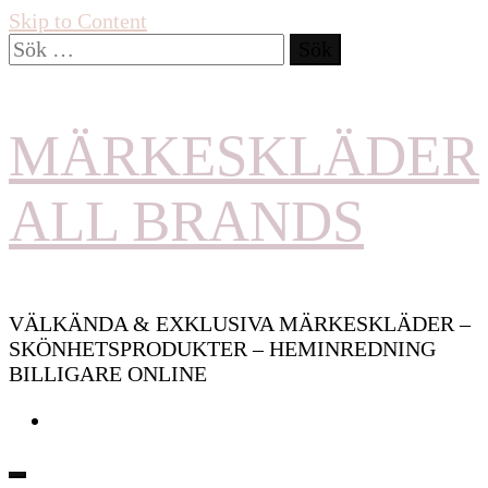
Skip to Content
Sök
efter:
MÄRKESKLÄDER
ALL BRANDS
VÄLKÄNDA & EXKLUSIVA MÄRKESKLÄDER –
SKÖNHETSPRODUKTER – HEMINREDNING
BILLIGARE ONLINE