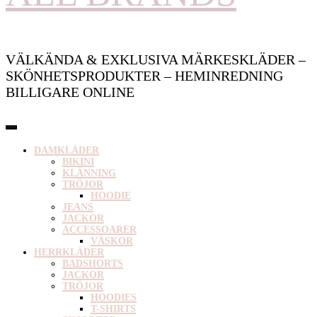
VÄLKÄNDA & EXKLUSIVA MÄRKESKLÄDER –
SKÖNHETSPRODUKTER – HEMINREDNING
BILLIGARE ONLINE
DAMKLÄDER
BIKINI
KLÄNNING
TRÖJOR
HOODIE
JEANS
JACKOR
ACCESSOARER
VÄSKOR
HERRKLÄDER
BADSHORTS
JACKOR
TRÖJOR
HOODIES
T-SHIRTS