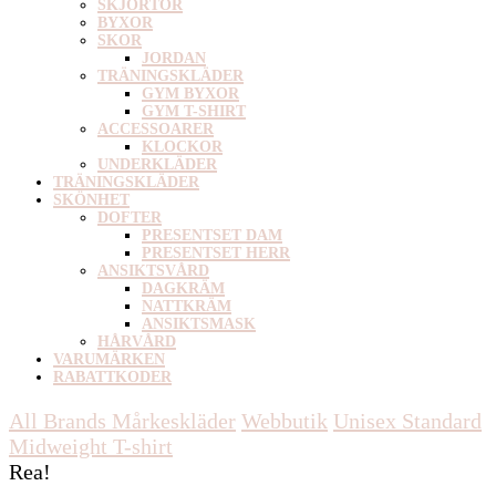
SKJORTOR
BYXOR
SKOR
JORDAN
TRÄNINGSKLÄDER
GYM BYXOR
GYM T-SHIRT
ACCESSOARER
KLOCKOR
UNDERKLÄDER
TRÄNINGSKLÄDER
SKÖNHET
DOFTER
PRESENTSET DAM
PRESENTSET HERR
ANSIKTSVÅRD
DAGKRÄM
NATTKRÄM
ANSIKTSMASK
HÅRVÅRD
VARUMÄRKEN
RABATTKODER
All Brands Mårkeskläder
Webbutik
Unisex
Standard
Midweight T-shirt
Rea!