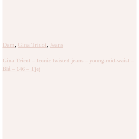
Dam
,
Gina Tricot
,
Jeans
Gina Tricot – Iconic twisted jeans – young-mid-waist –
Blå – 146 – Tjej