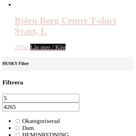
Björn Borg Centre T-shirt
Svart, L
379
kr
Läs mer / Köp
HUSKY Filter
Filtrera
Okategoriserad
Dam
HEMINREDNING