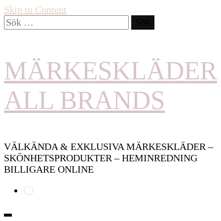
Skip to Content
Sök
efter:
MÄRKESKLÄDER
ALL BRANDS
VÄLKÄNDA & EXKLUSIVA MÄRKESKLÄDER –
SKÖNHETSPRODUKTER – HEMINREDNING
BILLIGARE ONLINE