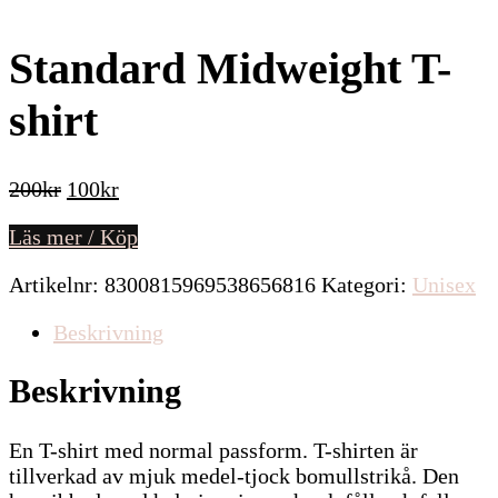
Standard Midweight T-
shirt
Det
Det
200
kr
100
kr
ursprungliga
nuvarande
Läs mer / Köp
priset
priset
var:
är:
Artikelnr:
8300815969538656816
Kategori:
Unisex
200kr.
100kr.
Beskrivning
Beskrivning
En T-shirt med normal passform. T-shirten är
tillverkad av mjuk medel-tjock bomullstrikå. Den