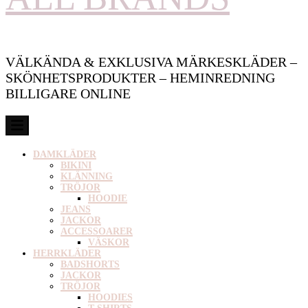
VÄLKÄNDA & EXKLUSIVA MÄRKESKLÄDER –
SKÖNHETSPRODUKTER – HEMINREDNING
BILLIGARE ONLINE
DAMKLÄDER
BIKINI
KLÄNNING
TRÖJOR
HOODIE
JEANS
JACKOR
ACCESSOARER
VÄSKOR
HERRKLÄDER
BADSHORTS
JACKOR
TRÖJOR
HOODIES