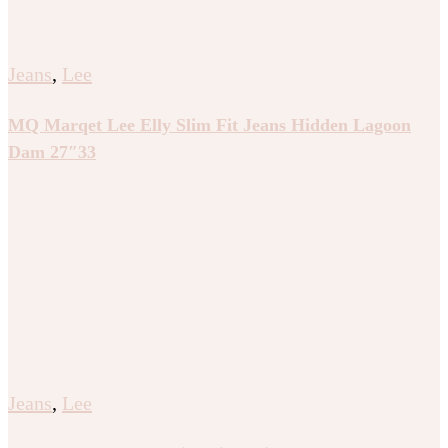
Jeans
,
Lee
MQ Marqet Lee Elly Slim Fit Jeans Hidden Lagoon
Dam 27″33
Jeans
,
Lee