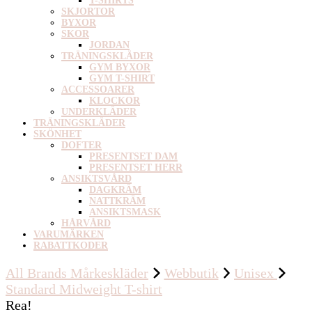
T-SHIRTS
SKJORTOR
BYXOR
SKOR
JORDAN
TRÄNINGSKLÄDER
GYM BYXOR
GYM T-SHIRT
ACCESSOARER
KLOCKOR
UNDERKLÄDER
TRÄNINGSKLÄDER
SKÖNHET
DOFTER
PRESENTSET DAM
PRESENTSET HERR
ANSIKTSVÅRD
DAGKRÄM
NATTKRÄM
ANSIKTSMASK
HÅRVÅRD
VARUMÄRKEN
RABATTKODER
All Brands Mårkeskläder
Webbutik
Unisex
Standard Midweight T-shirt
Rea!