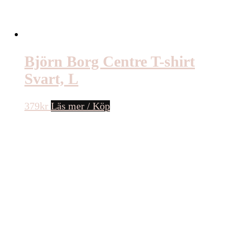
Björn Borg Centre T-shirt
Svart, L
379
kr
Läs mer / Köp