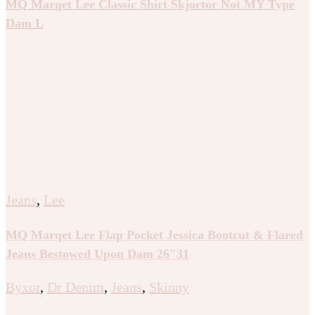
MQ Marqet Lee Classic Shirt Skjortor Not MY Type
Dam L
Jeans
,
Lee
MQ Marqet Lee Flap Pocket Jessica Bootcut & Flared
Jeans Bestowed Upon Dam 26″31
Byxor
,
Dr Denim
,
Jeans
,
Skinny