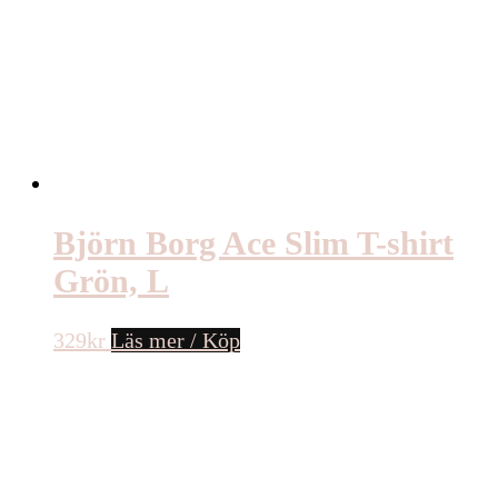
Björn Borg Ace Slim T-shirt
Grön, L
329
kr
Läs mer / Köp