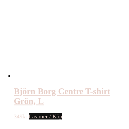
Björn Borg Centre T-shirt
Grön, L
349
kr
Läs mer / Köp