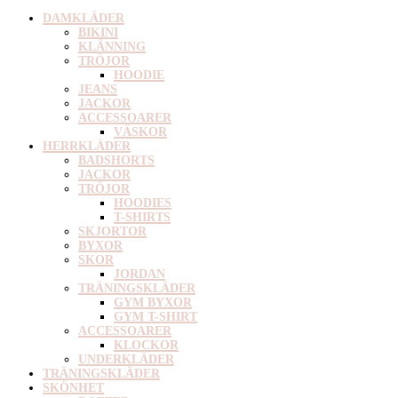
DAMKLÄDER
BIKINI
KLÄNNING
TRÖJOR
HOODIE
JEANS
JACKOR
ACCESSOARER
VÄSKOR
HERRKLÄDER
BADSHORTS
JACKOR
TRÖJOR
HOODIES
T-SHIRTS
SKJORTOR
BYXOR
SKOR
JORDAN
TRÄNINGSKLÄDER
GYM BYXOR
GYM T-SHIRT
ACCESSOARER
KLOCKOR
UNDERKLÄDER
TRÄNINGSKLÄDER
SKÖNHET