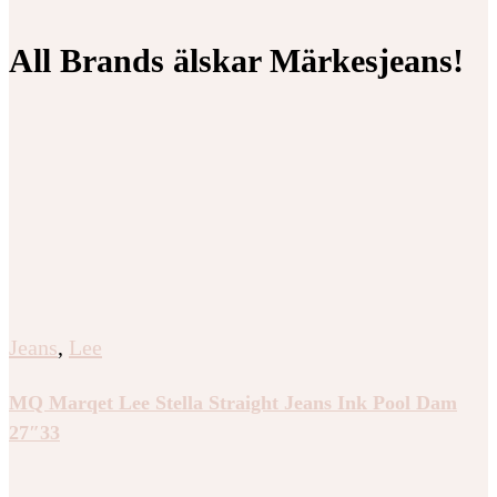
All Brands älskar Märkesjeans!
Jeans
,
Lee
MQ Marqet Lee Stella Straight Jeans Ink Pool Dam
27″33