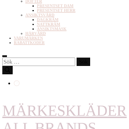
DOFTER
PRESENTSET DAM
PRESENTSET HERR
ANSIKTSVÅRD
DAGKRÄM
NATTKRÄM
ANSIKTSMASK
HÅRVÅRD
VARUMÄRKEN
RABATTKODER
Sök
efter:
MÄRKESKLÄDER
ALL BRANDS