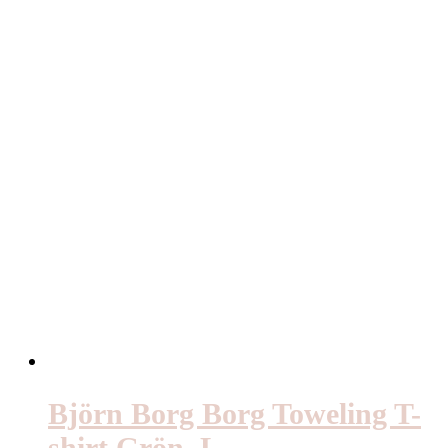
Björn Borg Borg Toweling T-
shirt Grön, L