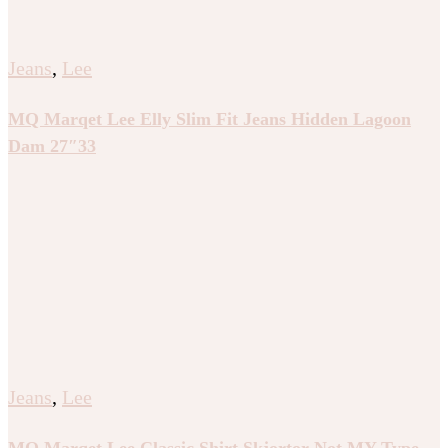
Jeans
,
Lee
MQ Marqet Lee Elly Slim Fit Jeans Hidden Lagoon
Dam 27″33
Jeans
,
Lee
MQ Marqet Lee Classic Shirt Skjortor Not MY Type