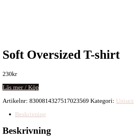
Soft Oversized T-shirt
230
kr
Läs mer / Köp
Artikelnr:
8300814327517023569
Kategori:
Unisex
Beskrivning
Beskrivning