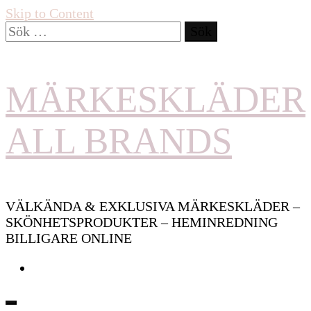
Skip to Content
Sök
efter:
MÄRKESKLÄDER
ALL BRANDS
VÄLKÄNDA & EXKLUSIVA MÄRKESKLÄDER –
SKÖNHETSPRODUKTER – HEMINREDNING
BILLIGARE ONLINE