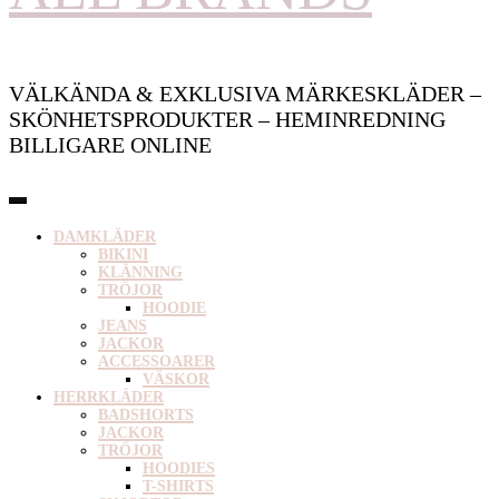
VÄLKÄNDA & EXKLUSIVA MÄRKESKLÄDER –
SKÖNHETSPRODUKTER – HEMINREDNING
BILLIGARE ONLINE
DAMKLÄDER
BIKINI
KLÄNNING
TRÖJOR
HOODIE
JEANS
JACKOR
ACCESSOARER
VÄSKOR
HERRKLÄDER
BADSHORTS
JACKOR
TRÖJOR
HOODIES
T-SHIRTS