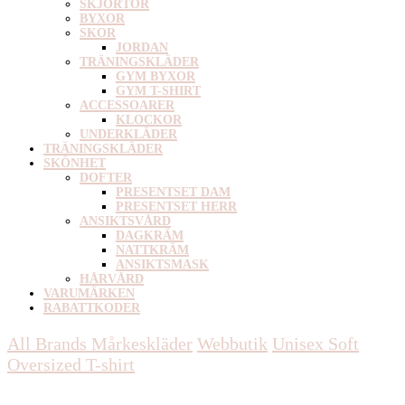
SKJORTOR
BYXOR
SKOR
JORDAN
TRÄNINGSKLÄDER
GYM BYXOR
GYM T-SHIRT
ACCESSOARER
KLOCKOR
UNDERKLÄDER
TRÄNINGSKLÄDER
SKÖNHET
DOFTER
PRESENTSET DAM
PRESENTSET HERR
ANSIKTSVÅRD
DAGKRÄM
NATTKRÄM
ANSIKTSMASK
HÅRVÅRD
VARUMÄRKEN
RABATTKODER
All Brands Mårkeskläder
Webbutik
Unisex
Soft
Oversized T-shirt