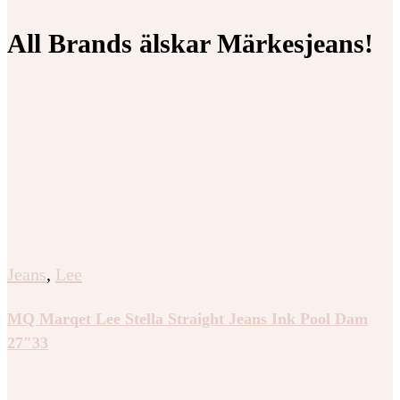
All Brands älskar Märkesjeans!
Jeans
,
Lee
MQ Marqet Lee Stella Straight Jeans Ink Pool Dam
27″33