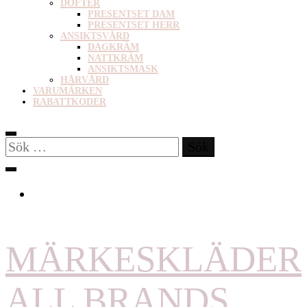
DOFTER
PRESENTSET DAM
PRESENTSET HERR
ANSIKTSVÅRD
DAGKRÄM
NATTKRÄM
ANSIKTSMASK
HÅRVÅRD
VARUMÄRKEN
RABATTKODER
Sök
efter:
MÄRKESKLÄDER
ALL BRANDS