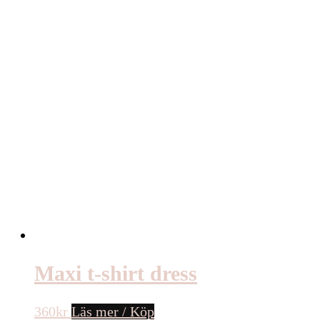
Maxi t-shirt dress
360
kr
Läs mer / Köp