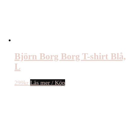
Björn Borg Borg T-shirt Blå,
L
299
kr
Läs mer / Köp