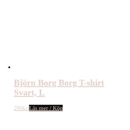
Björn Borg Borg T-shirt
Svart, L
299
kr
Läs mer / Köp