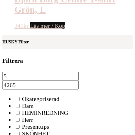
Grön, L
349
kr
Läs mer / Köp
HUSKY Filter
Filtrera
Okategoriserad
Dam
HEMINREDNING
Herr
Presenttips
SKÖNHET