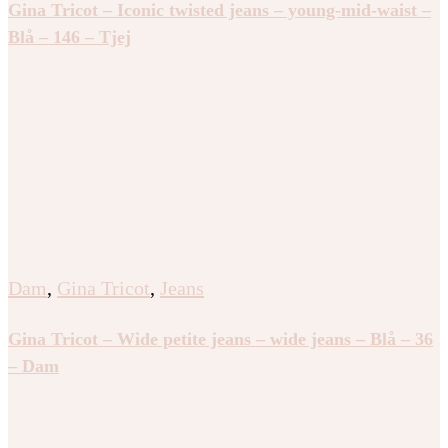
Gina Tricot – Iconic twisted jeans – young-mid-waist –
Blå – 146 – Tjej
Dam
,
Gina Tricot
,
Jeans
Gina Tricot – Wide petite jeans – wide jeans – Blå – 36
– Dam