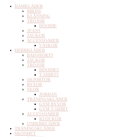
DAMKLÄDER
BIKINI
KLÄNNING
TRÖJOR
HOODIE
JEANS
JACKOR
ACCESSOARER
VÄSKOR
HERRKLÄDER
BADSHORTS
JACKOR
TRÖJOR
HOODIES
T-SHIRTS
SKJORTOR
BYXOR
SKOR
JORDAN
TRÄNINGSKLÄDER
GYM BYXOR
GYM T-SHIRT
ACCESSOARER
KLOCKOR
UNDERKLÄDER
TRÄNINGSKLÄDER
SKÖNHET