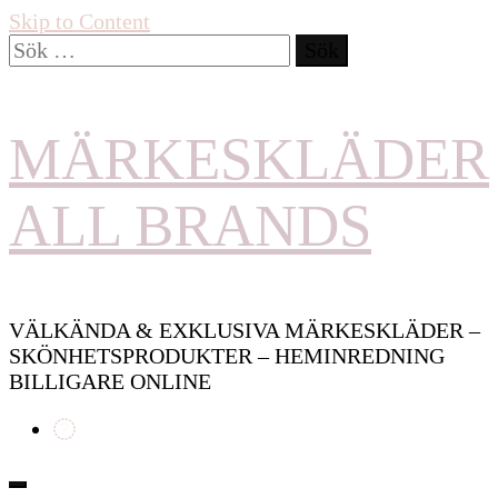
Skip to Content
Sök
efter:
MÄRKESKLÄDER
ALL BRANDS
VÄLKÄNDA & EXKLUSIVA MÄRKESKLÄDER –
SKÖNHETSPRODUKTER – HEMINREDNING
BILLIGARE ONLINE