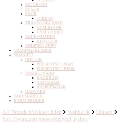
T-SHIRTS
SKJORTOR
BYXOR
SKOR
JORDAN
TRÄNINGSKLÄDER
GYM BYXOR
GYM T-SHIRT
ACCESSOARER
KLOCKOR
UNDERKLÄDER
TRÄNINGSKLÄDER
SKÖNHET
DOFTER
PRESENTSET DAM
PRESENTSET HERR
ANSIKTSVÅRD
DAGKRÄM
NATTKRÄM
ANSIKTSMASK
HÅRVÅRD
VARUMÄRKEN
RABATTKODER
All Brands Mårkeskläder
Webbutik
Unisex
Soft Oversized Short-Sleeved T-shirt