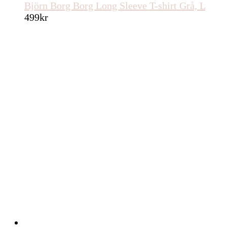
Björn Borg Borg Long Sleeve T-shirt Grå, L
499
kr