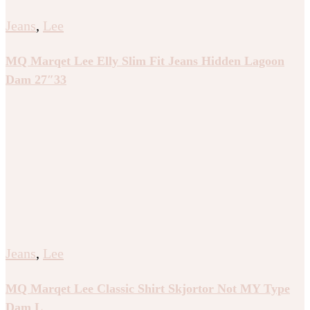
Jeans
,
Lee
MQ Marqet Lee Elly Slim Fit Jeans Hidden Lagoon
Dam 27″33
Jeans
,
Lee
MQ Marqet Lee Classic Shirt Skjortor Not MY Type
Dam L