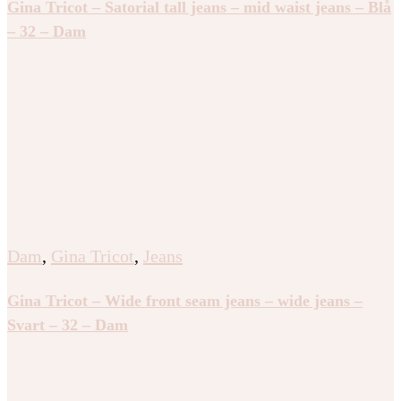
Gina Tricot – Satorial tall jeans – mid waist jeans – Blå
– 32 – Dam
Dam
,
Gina Tricot
,
Jeans
Gina Tricot – Wide front seam jeans – wide jeans –
Svart – 32 – Dam