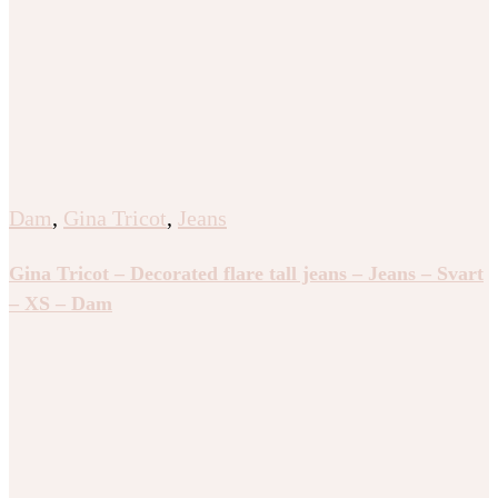
Dam
,
Gina Tricot
,
Jeans
Gina Tricot – Decorated flare tall jeans – Jeans – Svart
– XS – Dam