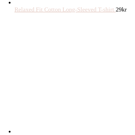
Relaxed Fit Cotton Long-Sleeved T-shirt
29
kr