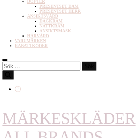
DOFTER
PRESENTSET DAM
PRESENTSET HERR
ANSIKTSVÅRD
DAGKRÄM
NATTKRÄM
ANSIKTSMASK
HÅRVÅRD
VARUMÄRKEN
RABATTKODER
Sök
efter:
MÄRKESKLÄDER
ALL BRANDS