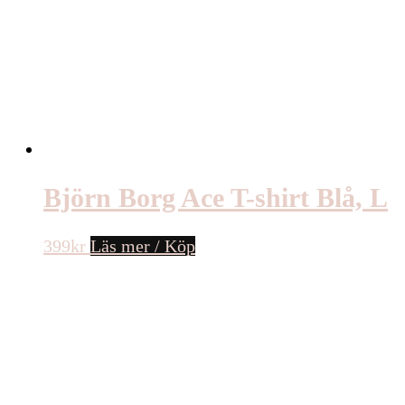
Björn Borg Ace T-shirt Blå, L
399
kr
Läs mer / Köp