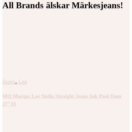
All Brands älskar Märkesjeans!
Jeans
,
Lee
MQ Marqet Lee Stella Straight Jeans Ink Pool Dam
27″33