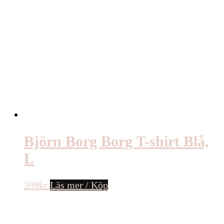
Björn Borg Borg T-shirt Blå,
L
299
kr
Läs mer / Köp