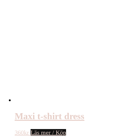
Maxi t-shirt dress
360
kr
Läs mer / Köp