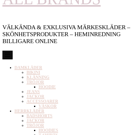
VÄLKÄNDA & EXKLUSIVA MÄRKESKLÄDER –
SKÖNHETSPRODUKTER – HEMINREDNING
BILLIGARE ONLINE
DAMKLÄDER
BIKINI
KLÄNNING
TRÖJOR
HOODIE
JEANS
JACKOR
ACCESSOARER
VÄSKOR
HERRKLÄDER
BADSHORTS
JACKOR
TRÖJOR
HOODIES