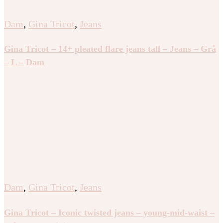
Dam
,
Gina Tricot
,
Jeans
Gina Tricot – 14+ pleated flare jeans tall – Jeans – Grå
– L – Dam
Dam
,
Gina Tricot
,
Jeans
Gina Tricot – Iconic twisted jeans – young-mid-waist –