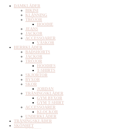
DAMKLÄDER
BIKINI
KLÄNNING
TRÖJOR
HOODIE
JEANS
JACKOR
ACCESSOARER
VÄSKOR
HERRKLÄDER
BADSHORTS
JACKOR
TRÖJOR
HOODIES
T-SHIRTS
SKJORTOR
BYXOR
SKOR
JORDAN
TRÄNINGSKLÄDER
GYM BYXOR
GYM T-SHIRT
ACCESSOARER
KLOCKOR
UNDERKLÄDER
TRÄNINGSKLÄDER
SKÖNHET