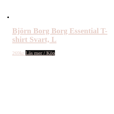
Björn Borg Borg Essential T-
shirt Svart, L
269
kr
Läs mer / Köp