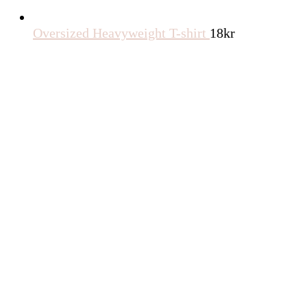
Oversized Heavyweight T-shirt
18
kr