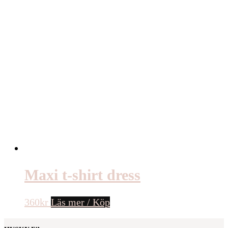
Maxi t-shirt dress
360
kr
Läs mer / Köp