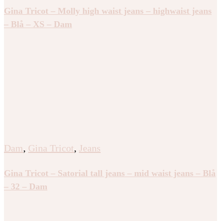
Gina Tricot – Molly high waist jeans – highwaist jeans
– Blå – XS – Dam
Dam
,
Gina Tricot
,
Jeans
Gina Tricot – Satorial tall jeans – mid waist jeans – Blå
– 32 – Dam