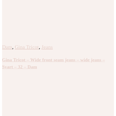
Dam
,
Gina Tricot
,
Jeans
Gina Tricot – Wide front seam jeans – wide jeans –
Svart – 32 – Dam