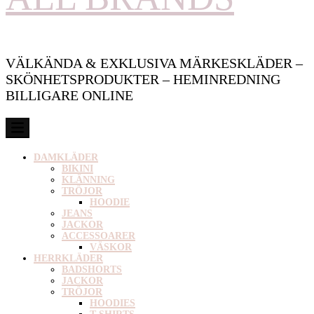
VÄLKÄNDA & EXKLUSIVA MÄRKESKLÄDER –
SKÖNHETSPRODUKTER – HEMINREDNING
BILLIGARE ONLINE
DAMKLÄDER
BIKINI
KLÄNNING
TRÖJOR
HOODIE
JEANS
JACKOR
ACCESSOARER
VÄSKOR
HERRKLÄDER
BADSHORTS
JACKOR
TRÖJOR
HOODIES