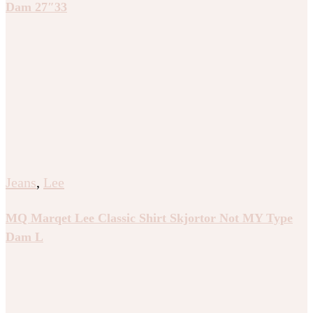
Dam 27″33
Jeans
,
Lee
MQ Marqet Lee Classic Shirt Skjortor Not MY Type
Dam L