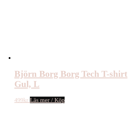
Björn Borg Borg Tech T-shirt
Gul, L
499
kr
Läs mer / Köp