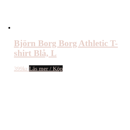
Björn Borg Borg Athletic T-
shirt Blå, L
399
kr
Läs mer / Köp