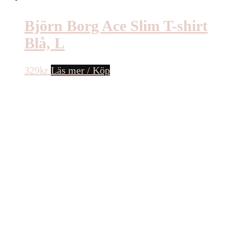
Björn Borg Ace Slim T-shirt
Blå, L
329
kr
Läs mer / Köp