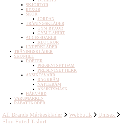
T-SHIRTS
SKJORTOR
BYXOR
SKOR
JORDAN
TRÄNINGSKLÄDER
GYM BYXOR
GYM T-SHIRT
ACCESSOARER
KLOCKOR
UNDERKLÄDER
TRÄNINGSKLÄDER
SKÖNHET
DOFTER
PRESENTSET DAM
PRESENTSET HERR
ANSIKTSVÅRD
DAGKRÄM
NATTKRÄM
ANSIKTSMASK
HÅRVÅRD
VARUMÄRKEN
RABATTKODER
All Brands Mårkeskläder
Webbutik
Unisex
Slim Fitted T-shirt