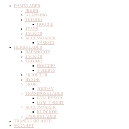
DAMKLÄDER
BIKINI
KLÄNNING
TRÖJOR
HOODIE
JEANS
JACKOR
ACCESSOARER
VÄSKOR
HERRKLÄDER
BADSHORTS
JACKOR
TRÖJOR
HOODIES
T-SHIRTS
SKJORTOR
BYXOR
SKOR
JORDAN
TRÄNINGSKLÄDER
GYM BYXOR
GYM T-SHIRT
ACCESSOARER
KLOCKOR
UNDERKLÄDER
TRÄNINGSKLÄDER
SKÖNHET