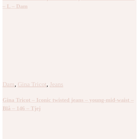
– L – Dam
Dam
,
Gina Tricot
,
Jeans
Gina Tricot – Iconic twisted jeans – young-mid-waist –
Blå – 146 – Tjej