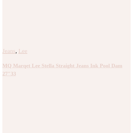
Jeans
,
Lee
MQ Marqet Lee Stella Straight Jeans Ink Pool Dam
27″33