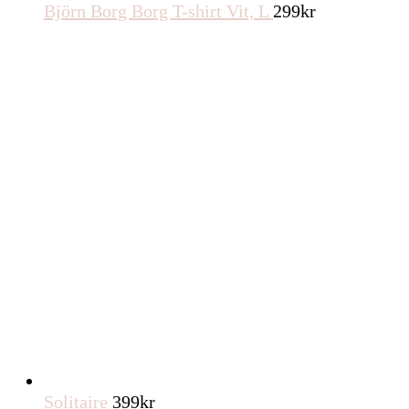
Björn Borg Borg T-shirt Vit, L
299
kr
Solitaire
399
kr