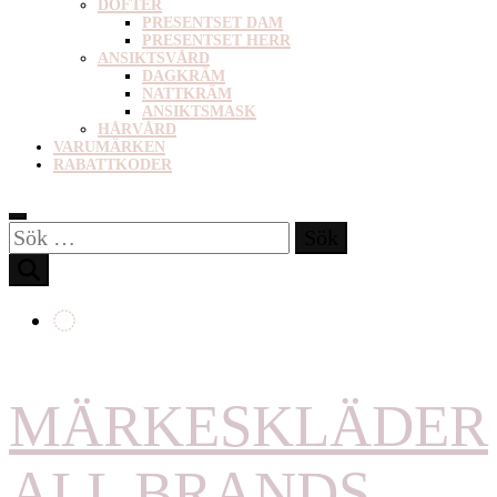
DOFTER
PRESENTSET DAM
PRESENTSET HERR
ANSIKTSVÅRD
DAGKRÄM
NATTKRÄM
ANSIKTSMASK
HÅRVÅRD
VARUMÄRKEN
RABATTKODER
Sök
efter:
MÄRKESKLÄDER
ALL BRANDS