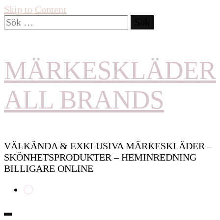
Skip to Content
Sök
efter:
MÄRKESKLÄDER
ALL BRANDS
VÄLKÄNDA & EXKLUSIVA MÄRKESKLÄDER –
SKÖNHETSPRODUKTER – HEMINREDNING
BILLIGARE ONLINE