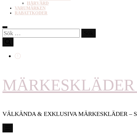
HÅRVÅRD
VARUMÄRKEN
RABATTKODER
Sök
efter:
MÄRKESKLÄDER 
VÄLKÄNDA & EXKLUSIVA MÄRKESKLÄDER – S