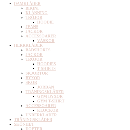
DAMKLÄDER
BIKINI
KLÄNNING
TRÖJOR
HOODIE
JEANS
JACKOR
ACCESSOARER
VÄSKOR
HERRKLÄDER
BADSHORTS
JACKOR
TRÖJOR
HOODIES
T-SHIRTS
SKJORTOR
BYXOR
SKOR
JORDAN
TRÄNINGSKLÄDER
GYM BYXOR
GYM T-SHIRT
ACCESSOARER
KLOCKOR
UNDERKLÄDER
TRÄNINGSKLÄDER
SKÖNHET
DOFTER