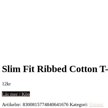
Slim Fit Ribbed Cotton T-
12
kr
Läs mer / Köp
Artikelnr:
8300815774840641676
Kategori:
Unisex