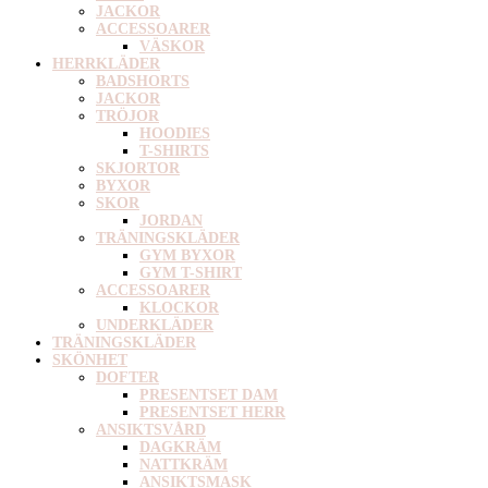
JACKOR
ACCESSOARER
VÄSKOR
HERRKLÄDER
BADSHORTS
JACKOR
TRÖJOR
HOODIES
T-SHIRTS
SKJORTOR
BYXOR
SKOR
JORDAN
TRÄNINGSKLÄDER
GYM BYXOR
GYM T-SHIRT
ACCESSOARER
KLOCKOR
UNDERKLÄDER
TRÄNINGSKLÄDER
SKÖNHET
DOFTER
PRESENTSET DAM
PRESENTSET HERR
ANSIKTSVÅRD
DAGKRÄM
NATTKRÄM
ANSIKTSMASK