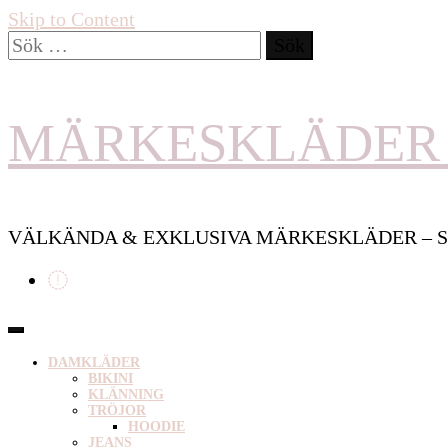
Skip to Content
Sök
efter:
MÄRKESKLÄDER 
VÄLKÄNDA & EXKLUSIVA MÄRKESKLÄDER – S
DAMKLÄDER
BIKINI
KLÄNNING
TRÖJOR
HOODIE
JEANS