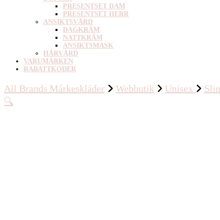
PRESENTSET DAM
PRESENTSET HERR
ANSIKTSVÅRD
DAGKRÄM
NATTKRÄM
ANSIKTSMASK
HÅRVÅRD
VARUMÄRKEN
RABATTKODER
All Brands Mårkeskläder
Webbutik
Unisex
Sli
🔍