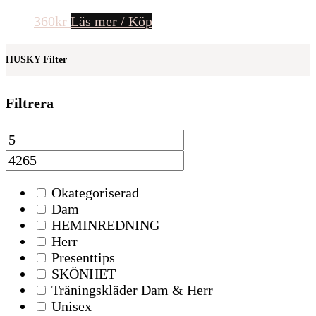
360
kr
Läs mer / Köp
HUSKY Filter
Filtrera
Okategoriserad
Dam
HEMINREDNING
Herr
Presenttips
SKÖNHET
Träningskläder Dam & Herr
Unisex