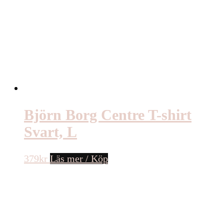
Björn Borg Centre T-shirt
Svart, L
379
kr
Läs mer / Köp