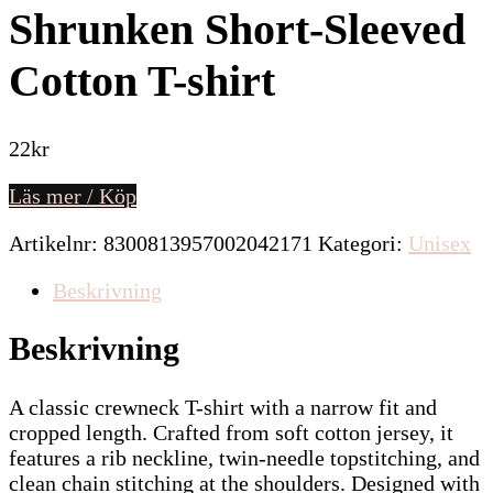
Shrunken Short-Sleeved
Cotton T-shirt
22
kr
Läs mer / Köp
Artikelnr:
8300813957002042171
Kategori:
Unisex
Beskrivning
Beskrivning
A classic crewneck T-shirt with a narrow fit and
cropped length. Crafted from soft cotton jersey, it
features a rib neckline, twin-needle topstitching, and
clean chain stitching at the shoulders. Designed with