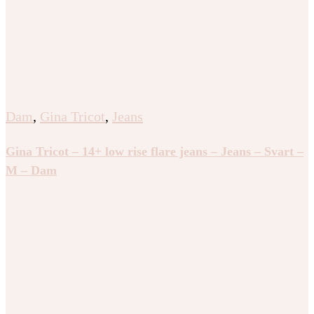
Dam
,
Gina Tricot
,
Jeans
Gina Tricot – 14+ low rise flare jeans – Jeans – Svart –
M – Dam