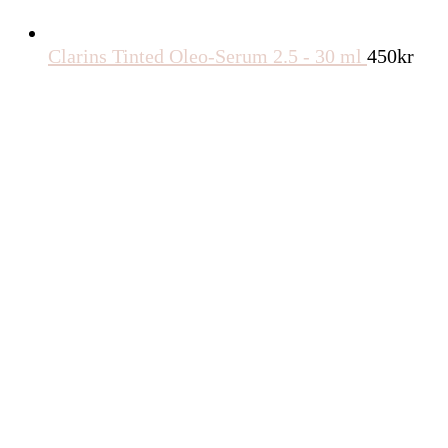
Clarins Tinted Oleo-Serum 2.5 - 30 ml
450
kr