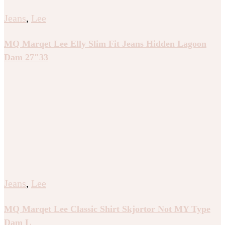
Jeans
,
Lee
MQ Marqet Lee Elly Slim Fit Jeans Hidden Lagoon
Dam 27″33
Jeans
,
Lee
MQ Marqet Lee Classic Shirt Skjortor Not MY Type
Dam L