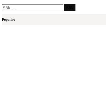
Sök
efter:
Populärt