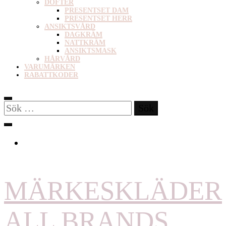
DOFTER
PRESENTSET DAM
PRESENTSET HERR
ANSIKTSVÅRD
DAGKRÄM
NATTKRÄM
ANSIKTSMASK
HÅRVÅRD
VARUMÄRKEN
RABATTKODER
Sök
efter:
MÄRKESKLÄDER
ALL BRANDS