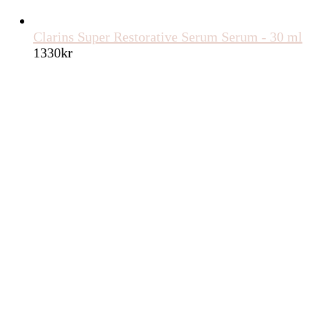
Clarins Super Restorative Serum Serum - 30 ml
1330
kr