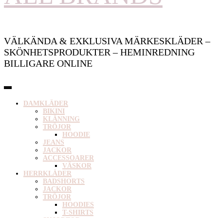
VÄLKÄNDA & EXKLUSIVA MÄRKESKLÄDER –
SKÖNHETSPRODUKTER – HEMINREDNING
BILLIGARE ONLINE
DAMKLÄDER
BIKINI
KLÄNNING
TRÖJOR
HOODIE
JEANS
JACKOR
ACCESSOARER
VÄSKOR
HERRKLÄDER
BADSHORTS
JACKOR
TRÖJOR
HOODIES
T-SHIRTS