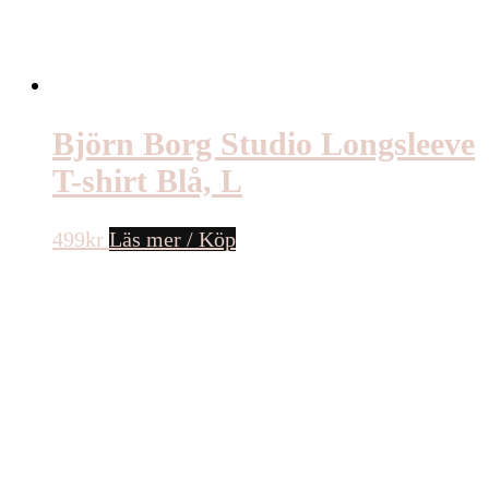
Björn Borg Studio Longsleeve
T-shirt Blå, L
499
kr
Läs mer / Köp