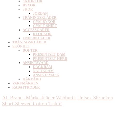
SKJORTOR
BYXOR
SKOR
JORDAN
TRÄNINGSKLÄDER
GYM BYXOR
GYM T-SHIRT
ACCESSOARER
KLOCKOR
UNDERKLÄDER
TRÄNINGSKLÄDER
SKÖNHET
DOFTER
PRESENTSET DAM
PRESENTSET HERR
ANSIKTSVÅRD
DAGKRÄM
NATTKRÄM
ANSIKTSMASK
HÅRVÅRD
VARUMÄRKEN
RABATTKODER
All Brands Mårkeskläder
Webbutik
Unisex
Shrunken
Short-Sleeved Cotton T-shirt