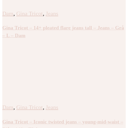
Dam
,
Gina Tricot
,
Jeans
Gina Tricot – 14+ pleated flare jeans tall – Jeans – Grå
– L – Dam
Dam
,
Gina Tricot
,
Jeans
Gina Tricot – Iconic twisted jeans – young-mid-waist –