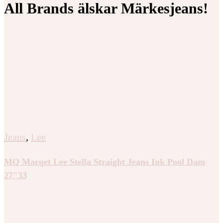
All Brands älskar Märkesjeans!
Jeans
,
Lee
MQ Marqet Lee Stella Straight Jeans Ink Pool Dam
27″33