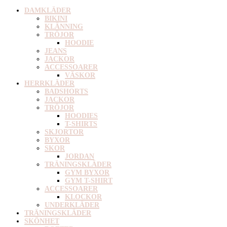
DAMKLÄDER
BIKINI
KLÄNNING
TRÖJOR
HOODIE
JEANS
JACKOR
ACCESSOARER
VÄSKOR
HERRKLÄDER
BADSHORTS
JACKOR
TRÖJOR
HOODIES
T-SHIRTS
SKJORTOR
BYXOR
SKOR
JORDAN
TRÄNINGSKLÄDER
GYM BYXOR
GYM T-SHIRT
ACCESSOARER
KLOCKOR
UNDERKLÄDER
TRÄNINGSKLÄDER
SKÖNHET