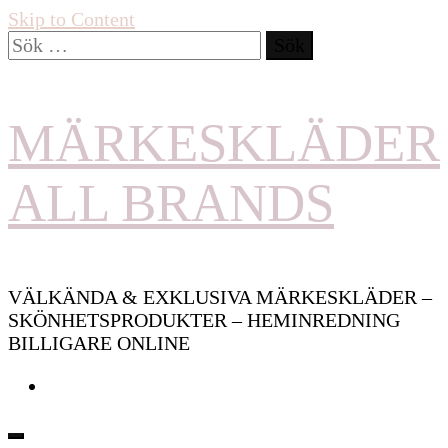
Skip to Content
Sök
efter:
MÄRKESKLÄDER
ALL BRANDS
VÄLKÄNDA & EXKLUSIVA MÄRKESKLÄDER –
SKÖNHETSPRODUKTER – HEMINREDNING
BILLIGARE ONLINE