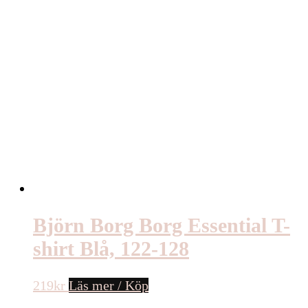
Björn Borg Borg Essential T-
shirt Blå, 122-128
219
kr
Läs mer / Köp