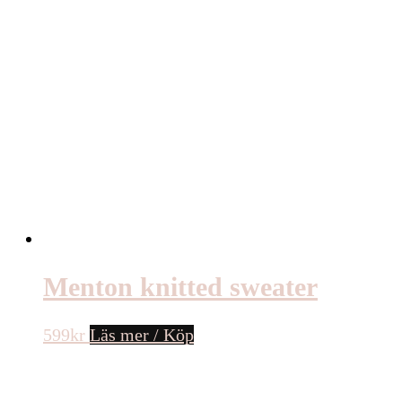
Menton knitted sweater
599
kr
Läs mer / Köp