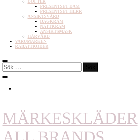
DOFTER
PRESENTSET DAM
PRESENTSET HERR
ANSIKTSVÅRD
DAGKRÄM
NATTKRÄM
ANSIKTSMASK
HÅRVÅRD
VARUMÄRKEN
RABATTKODER
Sök
efter:
MÄRKESKLÄDER
ALL BRANDS