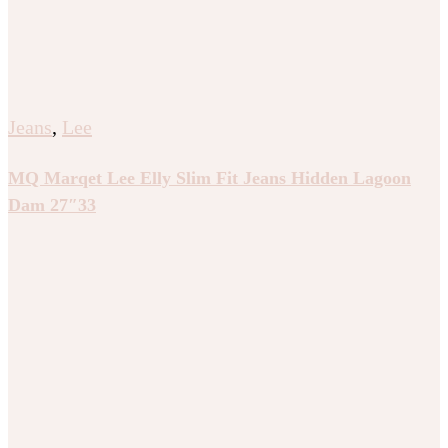
Jeans
,
Lee
MQ Marqet Lee Elly Slim Fit Jeans Hidden Lagoon
Dam 27″33