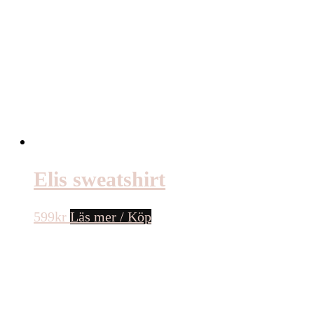
Elis sweatshirt
599
kr
Läs mer / Köp