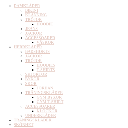
DAMKLÄDER
BIKINI
KLÄNNING
TRÖJOR
HOODIE
JEANS
JACKOR
ACCESSOARER
VÄSKOR
HERRKLÄDER
BADSHORTS
JACKOR
TRÖJOR
HOODIES
T-SHIRTS
SKJORTOR
BYXOR
SKOR
JORDAN
TRÄNINGSKLÄDER
GYM BYXOR
GYM T-SHIRT
ACCESSOARER
KLOCKOR
UNDERKLÄDER
TRÄNINGSKLÄDER
SKÖNHET