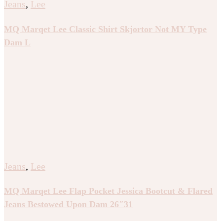
Jeans
,
Lee
MQ Marqet Lee Classic Shirt Skjortor Not MY Type
Dam L
Jeans
,
Lee
MQ Marqet Lee Flap Pocket Jessica Bootcut & Flared
Jeans Bestowed Upon Dam 26″31