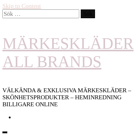
Skip to Content
Sök
efter:
MÄRKESKLÄDER
ALL BRANDS
VÄLKÄNDA & EXKLUSIVA MÄRKESKLÄDER –
SKÖNHETSPRODUKTER – HEMINREDNING
BILLIGARE ONLINE