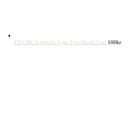
FILORGA Optim-Eyes Eye Mask 6 ml
100
kr