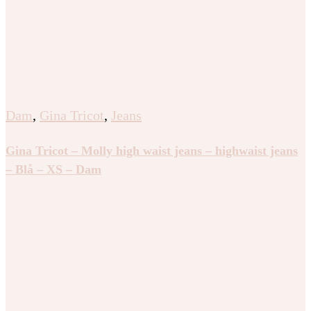
Dam
,
Gina Tricot
,
Jeans
Gina Tricot – Molly high waist jeans – highwaist jeans
– Blå – XS – Dam