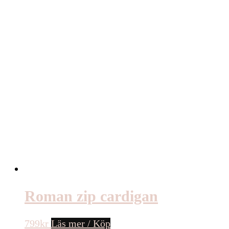
Roman zip cardigan
799
kr
Läs mer / Köp