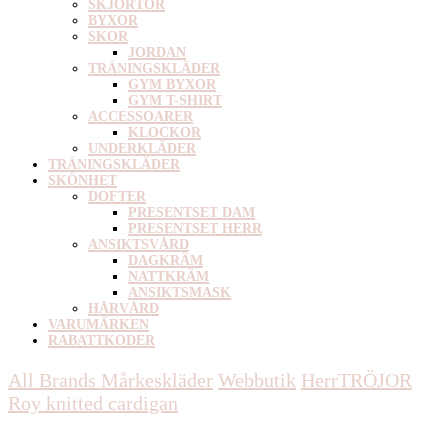
SKJORTOR
BYXOR
SKOR
JORDAN
TRÄNINGSKLÄDER
GYM BYXOR
GYM T-SHIRT
ACCESSOARER
KLOCKOR
UNDERKLÄDER
TRÄNINGSKLÄDER
SKÖNHET
DOFTER
PRESENTSET DAM
PRESENTSET HERR
ANSIKTSVÅRD
DAGKRÄM
NATTKRÄM
ANSIKTSMASK
HÅRVÅRD
VARUMÄRKEN
RABATTKODER
All Brands Mårkeskläder
Webbutik
Herr
TRÖJOR
Roy knitted cardigan