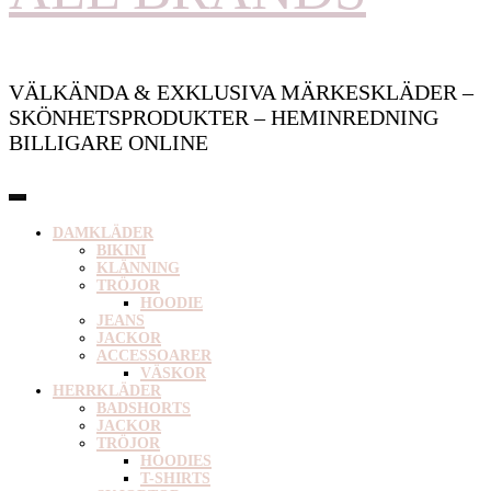
VÄLKÄNDA & EXKLUSIVA MÄRKESKLÄDER –
SKÖNHETSPRODUKTER – HEMINREDNING
BILLIGARE ONLINE
DAMKLÄDER
BIKINI
KLÄNNING
TRÖJOR
HOODIE
JEANS
JACKOR
ACCESSOARER
VÄSKOR
HERRKLÄDER
BADSHORTS
JACKOR
TRÖJOR
HOODIES
T-SHIRTS