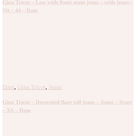
Gina Tricot – Low wide front seam jeans – wide jeans –
Vit – 44 – Dam
Dam
,
Gina Tricot
,
Jeans
Gina Tricot – Decorated flare tall jeans – Jeans – Svart
– XS – Dam