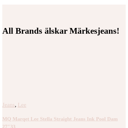
All Brands älskar Märkesjeans!
Jeans
,
Lee
MQ Marqet Lee Stella Straight Jeans Ink Pool Dam
27″33