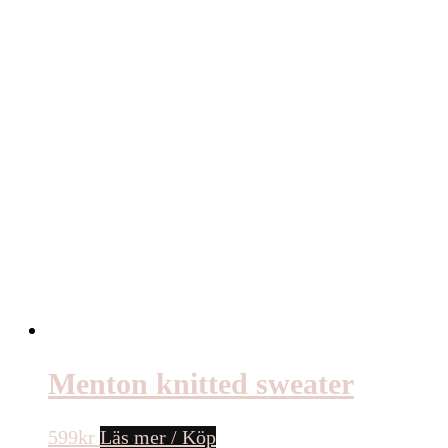
Menton knitted sweater
599
kr
Läs mer / Köp