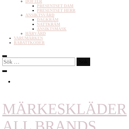
DOFTER
PRESENTSET DAM
PRESENTSET HERR
ANSIKTSVÅRD
DAGKRÄM
NATTKRÄM
ANSIKTSMASK
HÅRVÅRD
VARUMÄRKEN
RABATTKODER
Sök
efter:
MÄRKESKLÄDER
ALL BRANDS