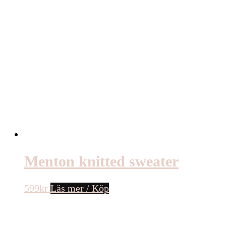
Menton knitted sweater
599
kr
Läs mer / Köp