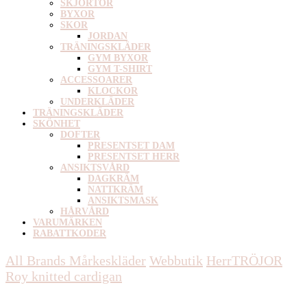
SKJORTOR
BYXOR
SKOR
JORDAN
TRÄNINGSKLÄDER
GYM BYXOR
GYM T-SHIRT
ACCESSOARER
KLOCKOR
UNDERKLÄDER
TRÄNINGSKLÄDER
SKÖNHET
DOFTER
PRESENTSET DAM
PRESENTSET HERR
ANSIKTSVÅRD
DAGKRÄM
NATTKRÄM
ANSIKTSMASK
HÅRVÅRD
VARUMÄRKEN
RABATTKODER
All Brands Mårkeskläder
Webbutik
Herr
TRÖJOR
Roy knitted cardigan