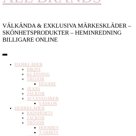
VÄLKÄNDA & EXKLUSIVA MÄRKESKLÄDER –
SKÖNHETSPRODUKTER – HEMINREDNING
BILLIGARE ONLINE
DAMKLÄDER
BIKINI
KLÄNNING
TRÖJOR
HOODIE
JEANS
JACKOR
ACCESSOARER
VÄSKOR
HERRKLÄDER
BADSHORTS
JACKOR
TRÖJOR
HOODIES
T-SHIRTS