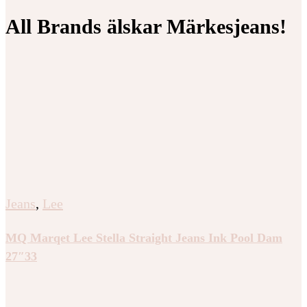
All Brands älskar Märkesjeans!
Jeans
,
Lee
MQ Marqet Lee Stella Straight Jeans Ink Pool Dam
27″33