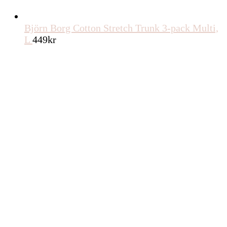
Björn Borg Cotton Stretch Trunk 3-pack Multi,
L
449
kr