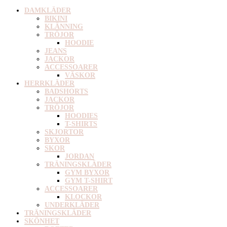
DAMKLÄDER
BIKINI
KLÄNNING
TRÖJOR
HOODIE
JEANS
JACKOR
ACCESSOARER
VÄSKOR
HERRKLÄDER
BADSHORTS
JACKOR
TRÖJOR
HOODIES
T-SHIRTS
SKJORTOR
BYXOR
SKOR
JORDAN
TRÄNINGSKLÄDER
GYM BYXOR
GYM T-SHIRT
ACCESSOARER
KLOCKOR
UNDERKLÄDER
TRÄNINGSKLÄDER
SKÖNHET