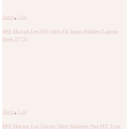
Jeans
,
Lee
MQ Marqet Lee Elly Slim Fit Jeans Hidden Lagoon
Dam 27″33
Jeans
,
Lee
MQ Marqet Lee Classic Shirt Skjortor Not MY Type