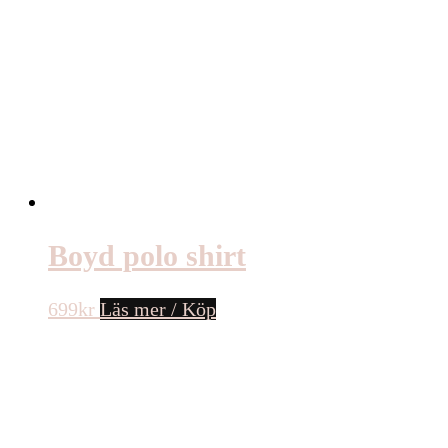
Boyd polo shirt
699
kr
Läs mer / Köp