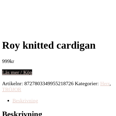
Roy knitted cardigan
999
kr
Läs mer / Köp
Artikelnr:
8727803349955218726
Kategorier:
Herr
,
TRÖJOR
Beskrivning
Beskrivning