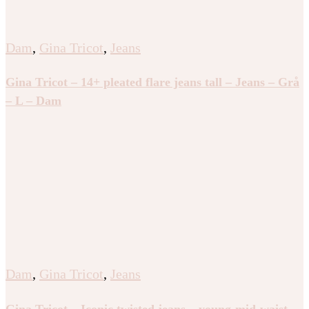
Dam
,
Gina Tricot
,
Jeans
Gina Tricot – 14+ pleated flare jeans tall – Jeans – Grå
– L – Dam
Dam
,
Gina Tricot
,
Jeans
Gina Tricot – Iconic twisted jeans – young-mid-waist –