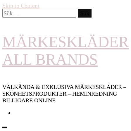
Skip to Content
Sök
efter:
MÄRKESKLÄDER
ALL BRANDS
VÄLKÄNDA & EXKLUSIVA MÄRKESKLÄDER –
SKÖNHETSPRODUKTER – HEMINREDNING
BILLIGARE ONLINE