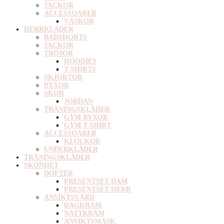
JACKOR
ACCESSOARER
VÄSKOR
HERRKLÄDER
BADSHORTS
JACKOR
TRÖJOR
HOODIES
T-SHIRTS
SKJORTOR
BYXOR
SKOR
JORDAN
TRÄNINGSKLÄDER
GYM BYXOR
GYM T-SHIRT
ACCESSOARER
KLOCKOR
UNDERKLÄDER
TRÄNINGSKLÄDER
SKÖNHET
DOFTER
PRESENTSET DAM
PRESENTSET HERR
ANSIKTSVÅRD
DAGKRÄM
NATTKRÄM
ANSIKTSMASK