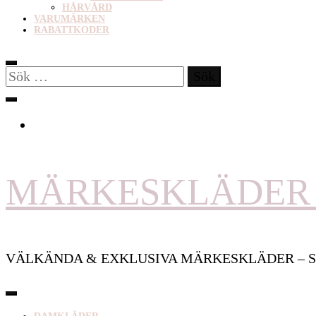
HÅRVÅRD
VARUMÄRKEN
RABATTKODER
Sök
efter:
MÄRKESKLÄDER 
VÄLKÄNDA & EXKLUSIVA MÄRKESKLÄDER – S