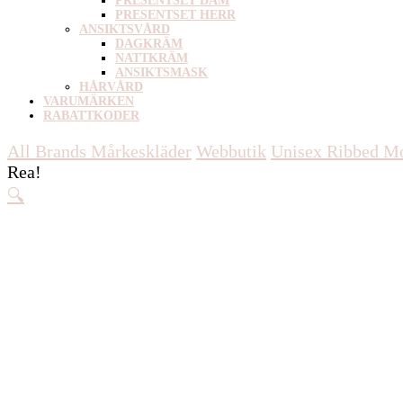
PRESENTSET DAM
PRESENTSET HERR
ANSIKTSVÅRD
DAGKRÄM
NATTKRÄM
ANSIKTSMASK
HÅRVÅRD
VARUMÄRKEN
RABATTKODER
All Brands Mårkeskläder
Webbutik
Unisex
Ribbed Mo
Rea!
🔍