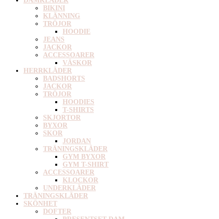
DAMKLÄDER
BIKINI
KLÄNNING
TRÖJOR
HOODIE
JEANS
JACKOR
ACCESSOARER
VÄSKOR
HERRKLÄDER
BADSHORTS
JACKOR
TRÖJOR
HOODIES
T-SHIRTS
SKJORTOR
BYXOR
SKOR
JORDAN
TRÄNINGSKLÄDER
GYM BYXOR
GYM T-SHIRT
ACCESSOARER
KLOCKOR
UNDERKLÄDER
TRÄNINGSKLÄDER
SKÖNHET
DOFTER