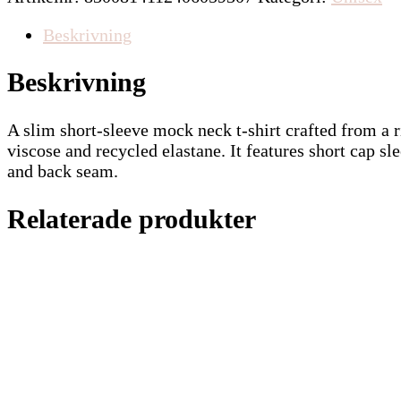
18kr.
9kr.
Beskrivning
Beskrivning
A slim short-sleeve mock neck t-shirt crafted from a 
viscose and recycled elastane. It features short cap sl
and back seam.
Relaterade produkter