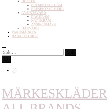
DOFTER
PRESENTSET DAM
PRESENTSET HERR
ANSIKTSVÅRD
DAGKRÄM
NATTKRÄM
ANSIKTSMASK
HÅRVÅRD
VARUMÄRKEN
RABATTKODER
Sök
efter:
MÄRKESKLÄDER
ALL BRANDS