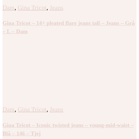
Dam
,
Gina Tricot
,
Jeans
Gina Tricot – 14+ pleated flare jeans tall – Jeans – Grå
– L – Dam
Dam
,
Gina Tricot
,
Jeans
Gina Tricot – Iconic twisted jeans – young-mid-waist –
Blå – 146 – Tjej