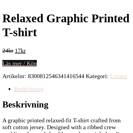
Relaxed Graphic Printed
T-shirt
Det
Det
24
kr
17
kr
ursprungliga
nuvarande
Läs mer / Köp
priset
priset
var:
är:
Artikelnr:
8300812546341416544
Kategori:
Unisex
24kr.
17kr.
Beskrivning
Beskrivning
A graphic printed relaxed-fit T-shirt crafted from
soft cotton jersey. Designed with a ribbed crew