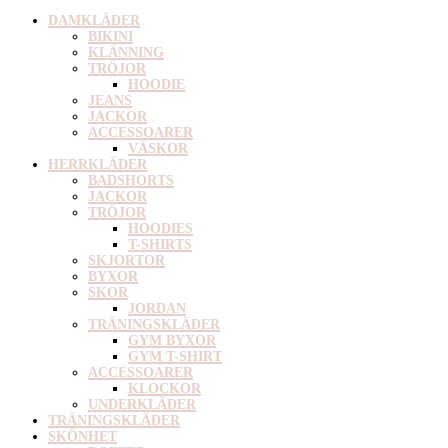
DAMKLÄDER
BIKINI
KLÄNNING
TRÖJOR
HOODIE
JEANS
JACKOR
ACCESSOARER
VÄSKOR
HERRKLÄDER
BADSHORTS
JACKOR
TRÖJOR
HOODIES
T-SHIRTS
SKJORTOR
BYXOR
SKOR
JORDAN
TRÄNINGSKLÄDER
GYM BYXOR
GYM T-SHIRT
ACCESSOARER
KLOCKOR
UNDERKLÄDER
TRÄNINGSKLÄDER
SKÖNHET