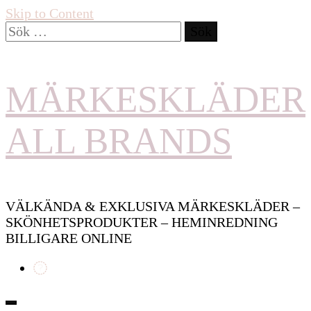
Skip to Content
Sök
efter:
MÄRKESKLÄDER
ALL BRANDS
VÄLKÄNDA & EXKLUSIVA MÄRKESKLÄDER –
SKÖNHETSPRODUKTER – HEMINREDNING
BILLIGARE ONLINE