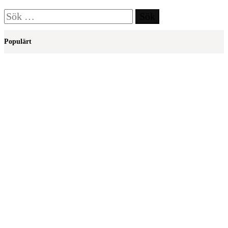
Sök
efter:
Populärt