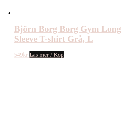
Björn Borg Borg Gym Long
Sleeve T-shirt Grå, L
549
kr
Läs mer / Köp