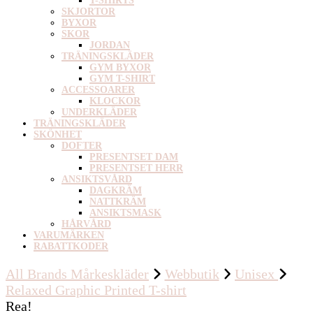
T-SHIRTS
SKJORTOR
BYXOR
SKOR
JORDAN
TRÄNINGSKLÄDER
GYM BYXOR
GYM T-SHIRT
ACCESSOARER
KLOCKOR
UNDERKLÄDER
TRÄNINGSKLÄDER
SKÖNHET
DOFTER
PRESENTSET DAM
PRESENTSET HERR
ANSIKTSVÅRD
DAGKRÄM
NATTKRÄM
ANSIKTSMASK
HÅRVÅRD
VARUMÄRKEN
RABATTKODER
All Brands Mårkeskläder
Webbutik
Unisex
Relaxed Graphic Printed T-shirt
Rea!