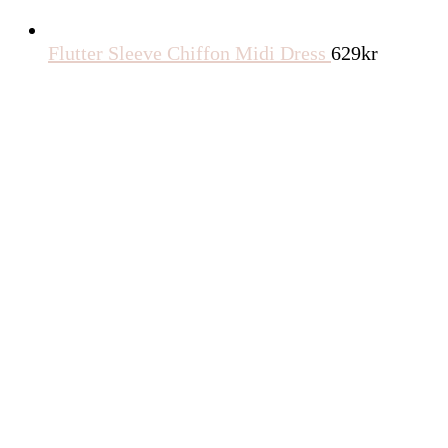
Flutter Sleeve Chiffon Midi Dress
629
kr