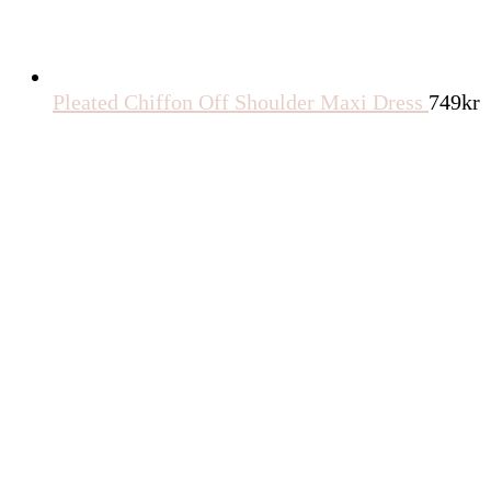
Pleated Chiffon Off Shoulder Maxi Dress
749
kr