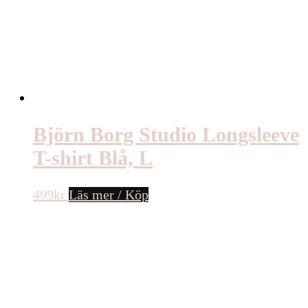
Björn Borg Studio Longsleeve
T-shirt Blå, L
499
kr
Läs mer / Köp