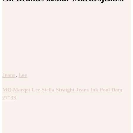
Jeans
,
Lee
MQ Marqet Lee Stella Straight Jeans Ink Pool Dam
27″33