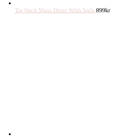
Tie Neck Maxi Dress With Split
899
kr