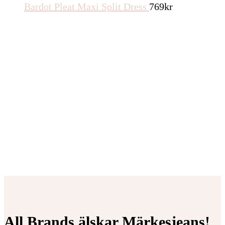
Bardot Pleat Maxi Split Dress
769
kr
All Brands älskar Märkesjeans!