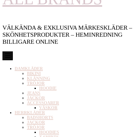
VÄLKÄNDA & EXKLUSIVA MÄRKESKLÄDER –
SKÖNHETSPRODUKTER – HEMINREDNING
BILLIGARE ONLINE
DAMKLÄDER
BIKINI
KLÄNNING
TRÖJOR
HOODIE
JEANS
JACKOR
ACCESSOARER
VÄSKOR
HERRKLÄDER
BADSHORTS
JACKOR
TRÖJOR
HOODIES