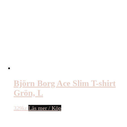
Björn Borg Ace Slim T-shirt
Grön, L
329
kr
Läs mer / Köp