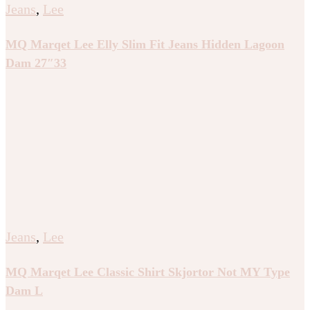
Jeans
,
Lee
MQ Marqet Lee Elly Slim Fit Jeans Hidden Lagoon
Dam 27″33
Jeans
,
Lee
MQ Marqet Lee Classic Shirt Skjortor Not MY Type
Dam L