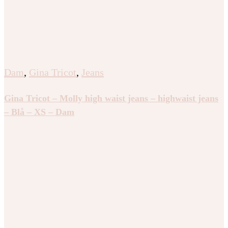
Dam
,
Gina Tricot
,
Jeans
Gina Tricot – Molly high waist jeans – highwaist jeans
– Blå – XS – Dam