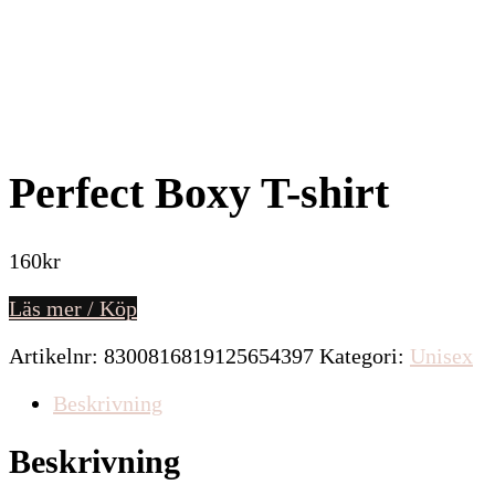
Perfect Boxy T-shirt
160
kr
Läs mer / Köp
Artikelnr:
8300816819125654397
Kategori:
Unisex
Beskrivning
Beskrivning