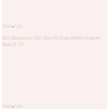
Jeans
,
Lee
MQ Marqet Lee Elly Slim Fit Jeans Hidden Lagoon
Dam 27″33
Jeans
,
Lee