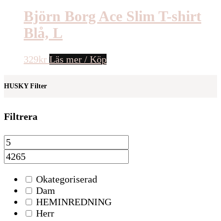
Björn Borg Ace Slim T-shirt
Blå, L
329
kr
Läs mer / Köp
HUSKY Filter
Filtrera
Okategoriserad
Dam
HEMINREDNING
Herr