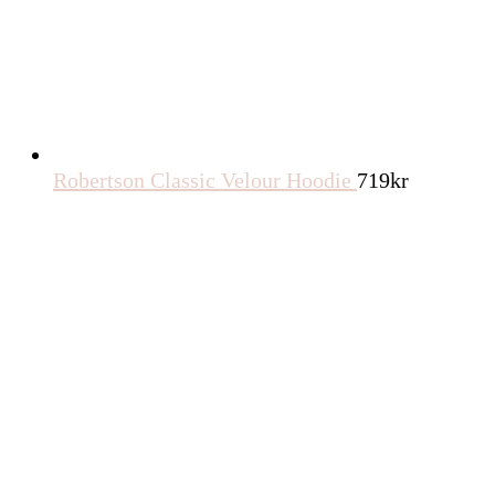
Robertson Classic Velour Hoodie
719
kr