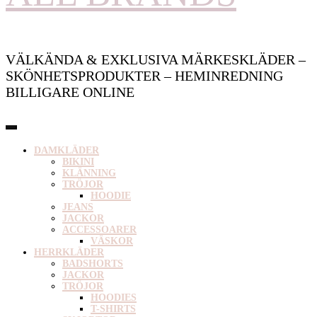
VÄLKÄNDA & EXKLUSIVA MÄRKESKLÄDER –
SKÖNHETSPRODUKTER – HEMINREDNING
BILLIGARE ONLINE
DAMKLÄDER
BIKINI
KLÄNNING
TRÖJOR
HOODIE
JEANS
JACKOR
ACCESSOARER
VÄSKOR
HERRKLÄDER
BADSHORTS
JACKOR
TRÖJOR
HOODIES
T-SHIRTS