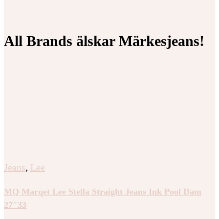
All Brands älskar Märkesjeans!
Jeans
,
Lee
MQ Marqet Lee Stella Straight Jeans Ink Pool Dam
27″33