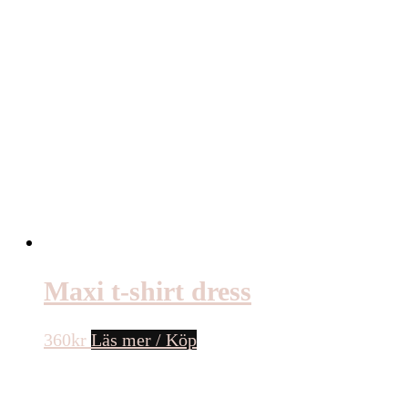
Maxi t-shirt dress
360
kr
Läs mer / Köp