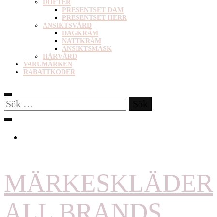
DOFTER
PRESENTSET DAM
PRESENTSET HERR
ANSIKTSVÅRD
DAGKRÄM
NATTKRÄM
ANSIKTSMASK
HÅRVÅRD
VARUMÄRKEN
RABATTKODER
Sök
efter:
MÄRKESKLÄDER
ALL BRANDS