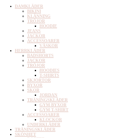
DAMKLÄDER
BIKINI
KLÄNNING
TRÖJOR
HOODIE
JEANS
JACKOR
ACCESSOARER
VÄSKOR
HERRKLÄDER
BADSHORTS
JACKOR
TRÖJOR
HOODIES
T-SHIRTS
SKJORTOR
BYXOR
SKOR
JORDAN
TRÄNINGSKLÄDER
GYM BYXOR
GYM T-SHIRT
ACCESSOARER
KLOCKOR
UNDERKLÄDER
TRÄNINGSKLÄDER
SKÖNHET