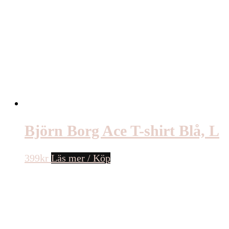
Björn Borg Ace T-shirt Blå, L
399
kr
Läs mer / Köp