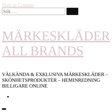
Skip to Content
Sök
efter:
MÄRKESKLÄDER
ALL BRANDS
VÄLKÄNDA & EXKLUSIVA MÄRKESKLÄDER –
SKÖNHETSPRODUKTER – HEMINREDNING
BILLIGARE ONLINE