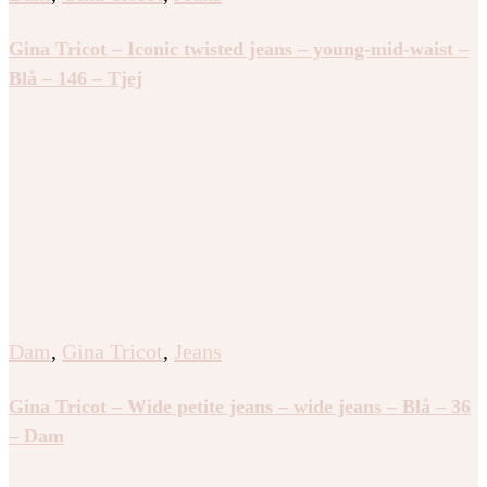
Gina Tricot – Iconic twisted jeans – young-mid-waist –
Blå – 146 – Tjej
Dam
,
Gina Tricot
,
Jeans
Gina Tricot – Wide petite jeans – wide jeans – Blå – 36
– Dam