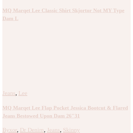
MQ Marqet Lee Classic Shirt Skjortor Not MY Type
Dam L
Jeans
,
Lee
MQ Marqet Lee Flap Pocket Jessica Bootcut & Flared
Jeans Bestowed Upon Dam 26″31
Byxor
,
Dr Denim
,
Jeans
,
Skinny