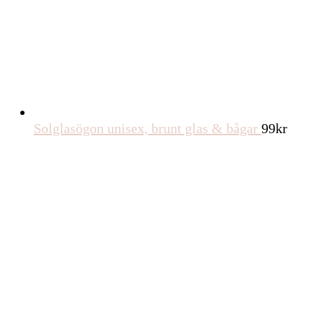
Solglasögon unisex, brunt glas & bågar
99
kr