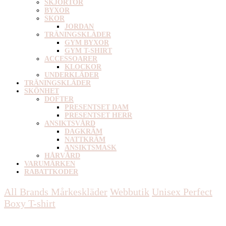
SKJORTOR
BYXOR
SKOR
JORDAN
TRÄNINGSKLÄDER
GYM BYXOR
GYM T-SHIRT
ACCESSOARER
KLOCKOR
UNDERKLÄDER
TRÄNINGSKLÄDER
SKÖNHET
DOFTER
PRESENTSET DAM
PRESENTSET HERR
ANSIKTSVÅRD
DAGKRÄM
NATTKRÄM
ANSIKTSMASK
HÅRVÅRD
VARUMÄRKEN
RABATTKODER
All Brands Mårkeskläder
Webbutik
Unisex
Perfect
Boxy T-shirt